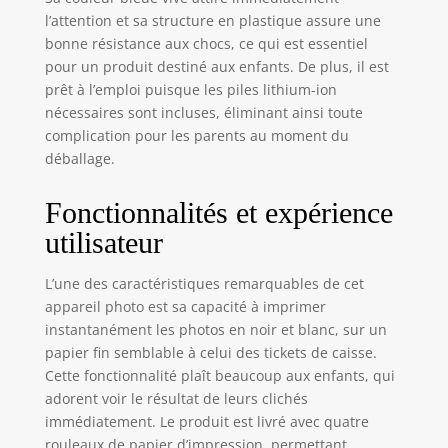
des photos en mode
l’attention et sa structure en plastique assure une
portrait, paysage ou
bonne résistance aux chocs, ce qui est essentiel
selfie via le double
pour un produit destiné aux enfants. De plus, il est
objectif. Ajoute
filtres et cadres,
prêt à l’emploi puisque les piles lithium-ion
puis personnalise
nécessaires sont incluses, éliminant ainsi toute
tes impressions
complication pour les parents au moment du
avec les feutres et
déballage.
stickers fournis.
Insère une carte
Fonctionnalités et expérience
micro-SD pour
filmer, enregistrer
utilisateur
et transférer tes
créations.
L’une des caractéristiques remarquables de cet
IMPRESSION SANS
appareil photo est sa capacité à imprimer
ENCRE
instantanément les photos en noir et blanc, sur un
ÉCONOMIQUE :
papier fin semblable à celui des tickets de caisse.
L’impression
Cette fonctionnalité plaît beaucoup aux enfants, qui
thermique
adorent voir le résultat de leurs clichés
fonctionne sans
immédiatement. Le produit est livré avec quatre
temps de séchage
rouleaux de papier d’impression, permettant
et permet de