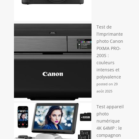
Test de
l’imprimante
photo Canon
PIXMA PRO-
200S :
couleurs
intenses et
polyvalence
posted on 29
août 2025
Test appareil
photo
numérique
4K 64MP : le
compagnon