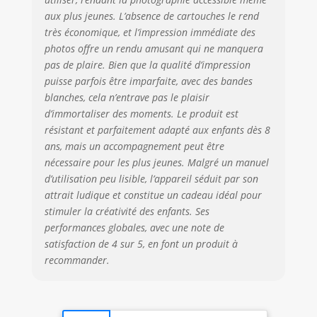
et transférer tes
créations.
aux plus jeunes. L’absence de cartouches le rend
IMPRESSION SANS
très économique, et l’impression immédiate des
ENCRE
photos offre un rendu amusant qui ne manquera
ÉCONOMIQUE :
pas de plaire. Bien que la qualité d’impression
L’impression
puisse parfois être imparfaite, avec des bandes
thermique
blanches, cela n’entrave pas le plaisir
fonctionne sans
d’immortaliser des moments. Le produit est
temps de séchage
résistant et parfaitement adapté aux enfants dès 8
et permet de
ans, mais un accompagnement peut être
multiplier les prises
nécessaire pour les plus jeunes. Malgré un manuel
sans se soucier du
coût du papier
d’utilisation peu lisible, l’appareil séduit par son
photo. Le papier
attrait ludique et constitue un cadeau idéal pour
thermique, garanti
stimuler la créativité des enfants. Ses
sans BPA, offre une
performances globales, avec une note de
solution
satisfaction de 4 sur 5, en font un produit à
économique pour
recommander.
conserver ou
partager ses
souvenirs. IDÉE
CADEAU ENFANT :