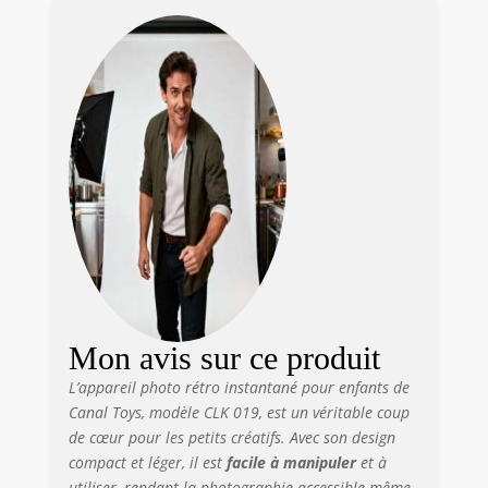
intégré et son grand
écran LCD couleur
de 3 pouces
rendent
l’expérience
intuitive et ludique.
PERSONNALISATION
AVEC FILTRES ET
CADRES : Réalise
des photos en mode
portrait, paysage ou
selfie via le double
objectif. Ajoute
filtres et cadres,
puis personnalise
Mon avis sur ce produit
tes impressions
avec les feutres et
L’appareil photo rétro instantané pour enfants de
stickers fournis.
Canal Toys, modèle CLK 019, est un véritable coup
Insère une carte
de cœur pour les petits créatifs. Avec son design
micro-SD pour
compact et léger, il est
facile à manipuler
et à
filmer, enregistrer
utiliser, rendant la photographie accessible même