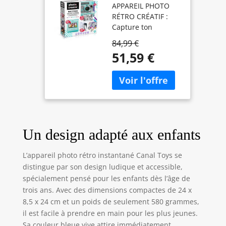
APPAREIL PHOTO
Instantané
RÉTRO CRÉATIF :
Rétro pour
Capture ton
Enfants De 8
environnement, ta
Ans Et Plus -
84,99 €
famille ou tes
Selfie Vidéo Et
51,59 €
ami(e)s et imprime
Impression
instantanément en
Thermique sans
Noir Et Blanc grâce
Encre avec
à l’impression
Filtres Et Cadres
thermique sans
- Idée Cadeau
encre. Son design
Créative - CLK
rétro, son flash
019
Un design adapté aux enfants
intégré et son grand
écran LCD couleur
de 3 pouces
L’appareil photo rétro instantané Canal Toys se
rendent
distingue par son design ludique et accessible,
l’expérience
spécialement pensé pour les enfants dès l’âge de
intuitive et ludique.
trois ans. Avec des dimensions compactes de 24 x
PERSONNALISATION
8,5 x 24 cm et un poids de seulement 580 grammes,
AVEC FILTRES ET
il est facile à prendre en main pour les plus jeunes.
CADRES : Réalise
Sa couleur bleue vive attire immédiatement