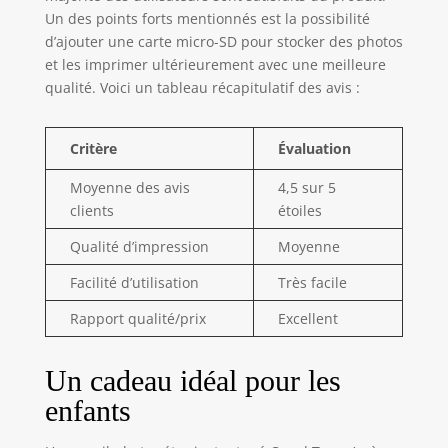
photographie
Un des points forts mentionnés est la possibilité
souhaitant
d’ajouter une carte micro-SD pour stocker des photos
imprimer et
et les imprimer ultérieurement avec une meilleure
personnaliser leurs
qualité. Voici un tableau récapitulatif des avis :
propres créations.
QUALITÉ CANAL
TOYS : Canal Toys
Critère
Évaluation
crée des produits
créatifs, sécurisés
Moyenne des avis
4,5 sur 5
et adaptés aux
clients
étoiles
enfants. Notre
savoir-faire garantit
Qualité d’impression
Moyenne
des jouets faciles
Facilité d’utilisation
Très facile
d’utilisation, pensés
pour encourager
Rapport qualité/prix
Excellent
l’imagination et
offrir une
expérience ludique
Un cadeau idéal pour les
complète au
enfants
quotidien.