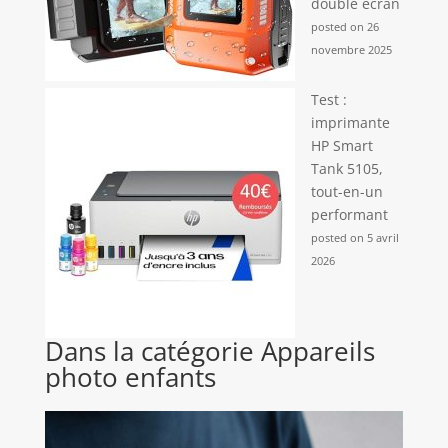
double écran
posted on 26
novembre 2025
Test :
imprimante
HP Smart
Tank 5105,
tout-en-un
performant
posted on 5 avril
2026
Dans la catégorie Appareils
photo enfants