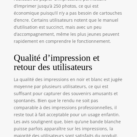
multiplier les prises
d’imprimer jusqu’à 250 photos, ce qui est
sans se soucier du
économique puisqu’il n’y a pas besoin de cartouches
coût du papier
d’encre. Certains utilisateurs notent que le manuel
photo. Le papier
d’utilisation est succinct, mais avec un peu
thermique, garanti
d’accompagnement, même les plus jeunes peuvent
sans BPA, offre une
rapidement en comprendre le fonctionnement.
solution
économique pour
Qualité d’impression et
conserver ou
partager ses
retour des utilisateurs
souvenirs. IDÉE
CADEAU ENFANT :
La qualité des impressions en noir et blanc est jugée
Un appareil photo
moyenne par plusieurs utilisateurs, ce qui est
rétro amusant et
suffisant pour capturer des souvenirs amusants et
complet, idéal pour
spontanés. Bien que le rendu ne soit pas
encourager la
comparable à des impressions professionnelles, il
créativité des
reste tout à fait acceptable pour un usage enfantin.
enfants dès 8 ans.
Parfait pour un
Les avis soulignent que, bien qu’une bande blanche
anniversaire, Noël
puisse parfois apparaître sur les impressions, la
ou pour les fans de
majorité des utilisateurs sont satisfaits du produit.