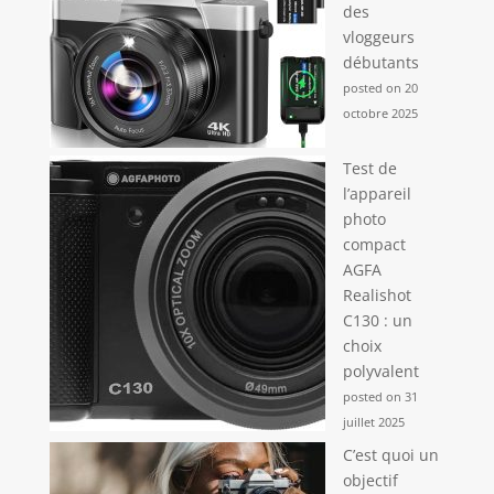
des
vloggeurs
débutants
posted on 20
octobre 2025
Test de
l’appareil
photo
compact
AGFA
Realishot
C130 : un
choix
polyvalent
posted on 31
juillet 2025
C’est quoi un
objectif