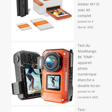
Amber M110
chaque cadre sera
stable et clair.
avec kit
Veuillez utiliser le
complet
câble de charge
posted on 4
USB-C fourni avec
février 2026
l'appareil photo. La
caméra ne prend
pas en charge les
Test du
câbles de charge
MaxMango
C-C
8K 70MP :
appareil
photo
numérique
étanche à
double écran
posted on 26
novembre 2025
Test :