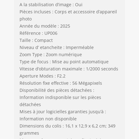
A la stabilisation d’image : Oui
mémoire jusqu'à
Pièces incluses : Corps et accessoire d’appareil
128 Go, cette
photo
caméra offre un
grand espace de
Année du modèle : 2025
stockage pour
Référence : UP006
capturer sans
Taille : Compact
effort chaque
Niveau d’ etancheite : Imperméable
moment
Zoom Type : Zoom numérique
passionnant. La
Type de focus : Mise au point automatique
batterie de 1500
Vitesse d’obturation maximale : 1/2000 seconds
mAh prend en
Aperture Modes : F2.2
charge
Résolution fixe effective : 56 Mégapixels
l'enregistrement
Disponibilité des pièces détachées :
vidéo 4K continu
Information indisponible sur les pièces
jusqu'à 100
minutes, vous
détachées
assurant que vous
Mises à jour logicielles garanties jusqu’à :
n'aurez pas besoin
Information non disponible
de recharger
Dimensions du colis : 16,1 x 12,9 x 6,2 cm; 349
fréquemment
grammes
pendant vos prises