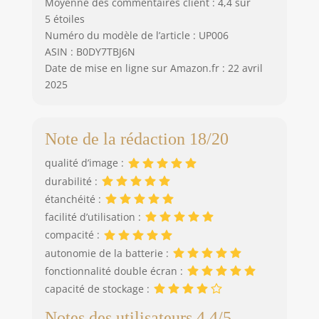
Moyenne des commentaires client : 4,4 sur
de vue, répondant
5 étoiles
à tous vos besoins
Numéro du modèle de l’article : UP006
de tournage. De
ASIN : B0DY7TBJ6N
plus, avec des
Date de mise en ligne sur Amazon.fr : 22 avril
caractéristiques de
stabilisation
2025
exceptionnelles,
chaque cadre sera
stable et clair.
Note de la rédaction 18/20
Veuillez utiliser le
câble de charge
qualité d’image :
USB-C fourni avec
durabilité :
l'appareil photo. La
étanchéité :
caméra ne prend
facilité d’utilisation :
pas en charge les
câbles de charge
compacité :
C-C
autonomie de la batterie :
fonctionnalité double écran :
capacité de stockage :
Notes des utilisateurs 4.4/5