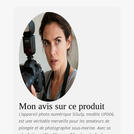
aventures sous-
marines et de
capturer les
superbes vues
sous les vagues.
Spécialement
conçu pour la
plongée et la
plongée avec tuba,
il flotte facilement
à la surface de
l'eau, ce qui le
rend pratique à
récupérer que
vous soyez dans
un parc aquatique
ou dans une
Mon avis sur ce produit
piscine. Sa
L’appareil photo numérique SiSuSy, modèle UP006,
performance
est une véritable merveille pour les amateurs de
exceptionnelle
anti-poussière
plongée et de photographie sous-marine. Avec sa