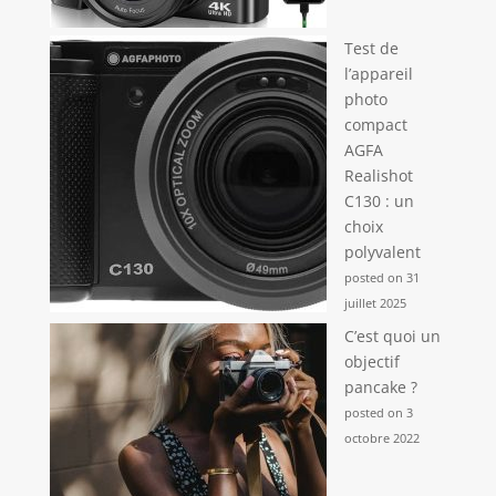
voyage ou que
vous profitiez de
Test de
réunions de
l’appareil
famille, cet
photo
appareil photo
compact
répond à tous vos
AGFA
besoins divers
Capacité de 1500
Realishot
mAh et longue
C130 : un
durée de vie de la
choix
batterie : équipée
polyvalent
d'une carte TF de
posted on 31
32 Go (incluse) et
juillet 2025
prenant en charge
C’est quoi un
des cartes
mémoire jusqu'à
objectif
128 Go, cette
pancake ?
caméra offre un
posted on 3
grand espace de
octobre 2022
stockage pour
capturer sans