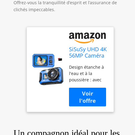
Offrez-vous la tranquillité d’esprit et l’assurance de
clichés impeccables.
SiSuSy UHD 4K
56MP Caméra
sous-marine
Design étanche à
numérique
l'eau et à la
avec carte de
poussière : avec
32 Go, double
une capacité
écran, étanche,
d'étanchéité de 10
anti-poussière,
m, cette caméra
flottant,
sous-marine vous
compact,
permet de plonger
autofocus,
dans des
pointe et
aventures sous-
marines et de
Un compagnon idéal pour les