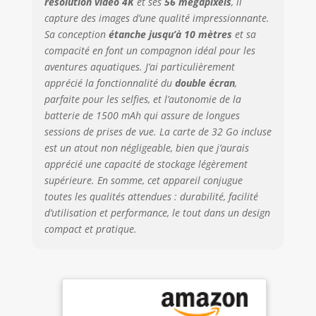
vous permet de
résolution vidéo 4K
et ses
56 mégapixels
, il
prendre des
capture des images d’une qualité impressionnante.
photos en toute
Sa conception
étanche jusqu’à 10 mètres
et sa
confiance, même
compacité en font un compagnon idéal pour les
dans des
aventures aquatiques. J’ai particulièrement
environnements
apprécié la fonctionnalité du
double écran
,
extrêmes Vidéo 4K
parfaite pour les selfies, et l’autonomie de la
UHD et photos
batterie de 1500 mAh qui assure de longues
haute résolution
sessions de prises de vue. La carte de 32 Go incluse
de 56 MP :
est un atout non négligeable, bien que j’aurais
capturez chaque
moment
apprécié une capacité de stockage légèrement
passionnant avec
supérieure. En somme, cet appareil conjugue
un superbe
toutes les qualités attendues : durabilité, facilité
enregistrement
d’utilisation et performance, le tout dans un design
vidéo 4K ultra HD,
compact et pratique.
tandis que les
photos haute
résolution de 56
MP offrent un
niveau de qualité
d'image sans