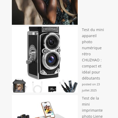
effort chaque
moment
passionnant. La
batterie de 1500
mAh prend en
charge
Test du mini
l'enregistrement
appareil
vidéo 4K continu
photo
jusqu'à 100
numérique
minutes, vous
rétro
assurant que vous
CHUZHAO :
n'aurez pas besoin
compact et
de recharger
idéal pour
fréquemment
débutants
pendant vos prises
de vue, répondant
posted on 23
à tous vos besoins
juillet 2025
de tournage. De
Test de la
plus, avec des
mini
caractéristiques de
imprimante
stabilisation
photo Liene
exceptionnelles,