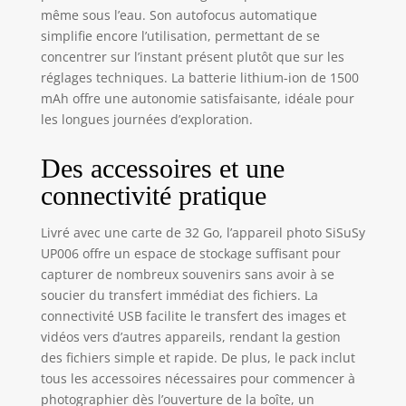
sous l'eau, que
même sous l’eau. Son autofocus automatique
vous profitiez
simplifie encore l’utilisation, permettant de se
d'une journée à la
concentrer sur l’instant présent plutôt que sur les
plage ou que vous
réglages techniques. La batterie lithium-ion de 1500
vous lanciez dans
mAh offre une autonomie satisfaisante, idéale pour
des aventures en
les longues journées d’exploration.
plein air, cet
appareil photo
Des accessoires et une
numérique
documente
connectivité pratique
parfaitement
chaque
Livré avec une carte de 32 Go, l’appareil photo SiSuSy
expérience. Avec
UP006 offre un espace de stockage suffisant pour
des couleurs vives
capturer de nombreux souvenirs sans avoir à se
et des détails
soucier du transfert immédiat des fichiers. La
complexes, vos
connectivité USB facilite le transfert des images et
photos et vidéos
prendront vie.
vidéos vers d’autres appareils, rendant la gestion
Facile à utiliser, il
des fichiers simple et rapide. De plus, le pack inclut
convient à tous les
tous les accessoires nécessaires pour commencer à
utilisateurs Prise
photographier dès l’ouverture de la boîte, un