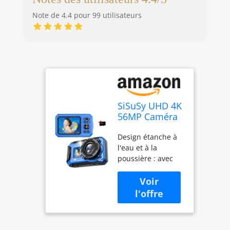
Note de 4.4 pour 99 utilisateurs
SiSuSy UHD 4K
56MP Caméra
sous-marine
Design étanche à
numérique
l'eau et à la
avec carte de
poussière : avec
32 Go, double
une capacité
écran, étanche,
d'étanchéité de 10
anti-poussière,
m, cette caméra
flottant,
sous-marine vous
compact,
permet de plonger
autofocus,
dans des
pointe et