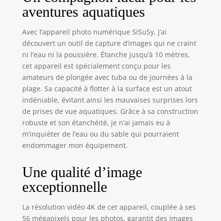
capturer les
aventures aquatiques
superbes vues
sous les vagues.
Avec l’appareil photo numérique SiSuSy, j’ai
Spécialement
découvert un outil de capture d’images qui ne craint
conçu pour la
ni l’eau ni la poussière. Étanche jusqu’à 10 mètres,
plongée et la
plongée avec tuba,
cet appareil est spécialement conçu pour les
il flotte facilement
amateurs de plongée avec tuba ou de journées à la
à la surface de
plage. Sa capacité à flotter à la surface est un atout
l'eau, ce qui le
indéniable, évitant ainsi les mauvaises surprises lors
rend pratique à
de prises de vue aquatiques. Grâce à sa construction
récupérer que
robuste et son étanchéité, je n’ai jamais eu à
vous soyez dans
m’inquiéter de l’eau ou du sable qui pourraient
un parc aquatique
endommager mon équipement.
ou dans une
piscine. Sa
Une qualité d’image
performance
exceptionnelle
exceptionnelle
anti-poussière
vous permet de
La résolution vidéo 4K de cet appareil, couplée à ses
prendre des
56 mégapixels pour les photos, garantit des images
photos en toute