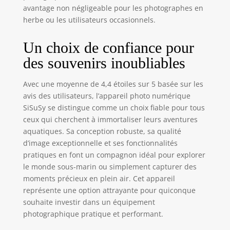
de vue macro
avantage non négligeable pour les photographes en
autofocus et zoom
herbe ou les utilisateurs occasionnels.
16x : profitez d'une
mise au point
Un choix de confiance pour
automatique
précise qui vous
des souvenirs inoubliables
permet de
capturer sans
Avec une moyenne de 4,4 étoiles sur 5 basée sur les
effort de superbes
avis des utilisateurs, l’appareil photo numérique
gros plans à
SiSuSy se distingue comme un choix fiable pour tous
seulement 10,08
ceux qui cherchent à immortaliser leurs aventures
cm de distance,
aquatiques. Sa conception robuste, sa qualité
mettant en
d’image exceptionnelle et ses fonctionnalités
évidence
clairement chaque
pratiques en font un compagnon idéal pour explorer
détail. Appuyez
le monde sous-marin ou simplement capturer des
simplement à
moments précieux en plein air. Cet appareil
moitié sur le
représente une option attrayante pour quiconque
bouton de
souhaite investir dans un équipement
l'obturateur pour
photographique pratique et performant.
une mise au point
rapide, facile à