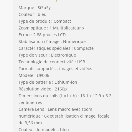
intelligente et
Marque : SiSuSy
pratique. Que vous
documentiez la vie
Couleur : bleu
quotidienne, que
Type de produit : Compact
vous vous lanciez
Zoom optique : 1 Multiplicateur x
dans des
Ecran : 2.88 pouces LCD
aventures de
Stabilisation d’image : Numérique
voyage ou que
Caractéristiques spéciales : Compacte
vous profitiez de
Type de viseur : Électronique
réunions de
Technologie de connectivité : USB
famille, cet
Formats supportés : images et vidéos
appareil photo
Modèle : UP006
répond à tous vos
Type de batterie : Lithium-ion
besoins divers
Capacité de 1500
Résolution vidéo : 2160p
mAh et longue
Dimensions du colis (L x l x h) : 16.1 x 12.9 x 6.2
durée de vie de la
centimètres
batterie : équipée
Camera Lens : Lens macro avec zoom
d'une carte TF de
numérique 16x et stabilisation d’image, focale
32 Go (incluse) et
de 3,56 mm
prenant en charge
Couleur du modèle : bleu
des cartes