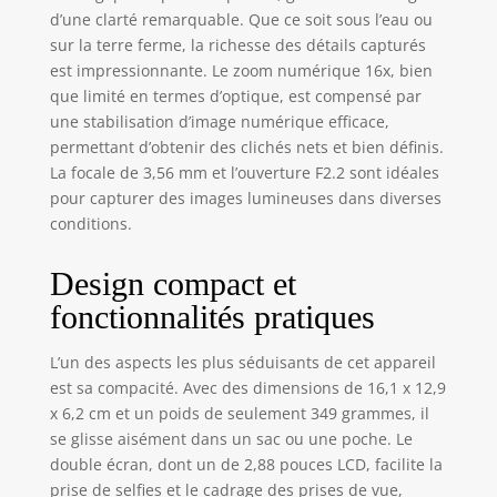
d’une clarté remarquable. Que ce soit sous l’eau ou
confiance, même
sur la terre ferme, la richesse des détails capturés
dans des
environnements
est impressionnante. Le zoom numérique 16x, bien
extrêmes Vidéo 4K
que limité en termes d’optique, est compensé par
UHD et photos
une stabilisation d’image numérique efficace,
haute résolution
permettant d’obtenir des clichés nets et bien définis.
de 56 MP :
La focale de 3,56 mm et l’ouverture F2.2 sont idéales
capturez chaque
pour capturer des images lumineuses dans diverses
moment
conditions.
passionnant avec
un superbe
Design compact et
enregistrement
vidéo 4K ultra HD,
fonctionnalités pratiques
tandis que les
photos haute
L’un des aspects les plus séduisants de cet appareil
résolution de 56
est sa compacité. Avec des dimensions de 16,1 x 12,9
MP offrent un
x 6,2 cm et un poids de seulement 349 grammes, il
niveau de qualité
se glisse aisément dans un sac ou une poche. Le
d'image sans
double écran, dont un de 2,88 pouces LCD, facilite la
précédent Que
vous exploriez
prise de selfies et le cadrage des prises de vue,