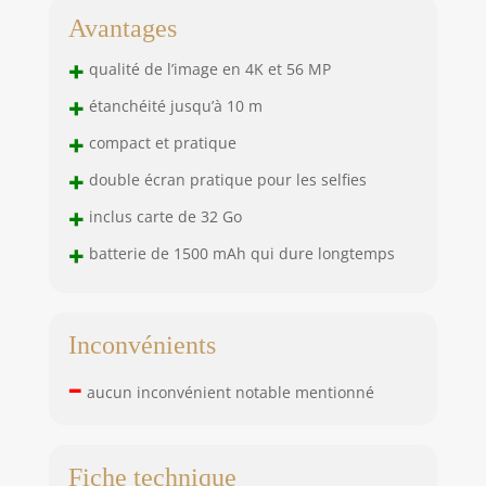
écran IPS HD de
Avantages
2,8 pouces et de
1,4 pouces, cette
+
qualité de l’image en 4K et 56 MP
caméra étanche
+
offre une couleur
étanchéité jusqu’à 10 m
et une clarté
+
compact et pratique
exceptionnelles, ce
+
qui facilite la
double écran pratique pour les selfies
vérification de vos
+
inclus carte de 32 Go
photos tout en
prenant des selfies
+
batterie de 1500 mAh qui dure longtemps
ou en enregistrant
des vidéos. Avec
des capacités de
webcam
Inconvénients
intelligentes, une
détection de visage
–
aucun inconvénient notable mentionné
et des fonctions de
prise de vue
continue, chaque
capture est stable,
Fiche technique