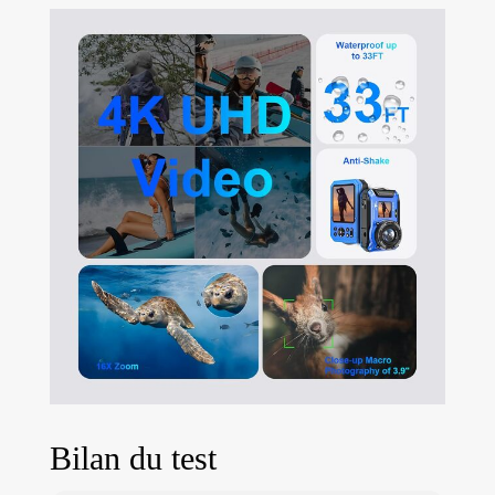
utiliser et parfait
pour tous les
amateurs de
photographie. Avec
le zoom
numérique 16x,
vous pouvez
facilement
capturer des
paysages à couper
le souffle à
distance. Que vous
plongiez sous
l'eau, nagez, faites
de la randonnée
ou du vélo, cette
caméra est prête à
relever tous les
défis Design
Bilan du test
double écran HD :
doté d'un double