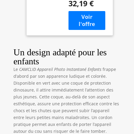
32,19 €
enfants avec
Enfants avec
fonction
Carte 32G et 3
d'impression
Rouleaux de
instantanée. Les
Papier, 2,4
enfants peuvent
Pouces
prendre des
Caméra Jouets
photos en couleur
Cadeau pour
et imprimer
Garçons Filles
Un design adapté pour les
instantanément
3-12 Ans
enfants
des photos en noir
et blanc en
Le
CAMCLID Appareil Photo Instantané Enfants
frappe
appuyant
d’abord par son apparence ludique et colorée.
simplement sur le
Disponible en vert avec une coque de protection
déclencheur. La
dinosaure, il attire immédiatement l’attention des
fonction
plus jeunes. Cette coque, au-delà de son aspect
d’impression
esthétique, assure une protection efficace contre les
instantanée peut
chocs et les chutes que peuvent subir l’appareil
être très
intéressante pour
entre leurs petites mains maladroites. Un cordon
les enfants. Ils
pratique permet aux enfants de porter l’appareil
reçoivent un retour
autour du cou sans risquer de le faire tomber.