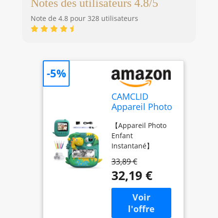
Notes des utilisateurs 4.8/5
Note de 4.8 pour 328 utilisateurs
-5%
CAMCLID
Appareil Photo
Instantané
【Appareil Photo
Enfants,
Enfant
12MP/1080P
Instantané】
Appareils
CAMCLID Appareil
Photo
33,89 €
photo numérique
Numérique
32,19 €
enfants avec
Enfants avec
fonction
Carte 32G et 3
d'impression
Rouleaux de
instantanée. Les
Papier, 2,4
enfants peuvent