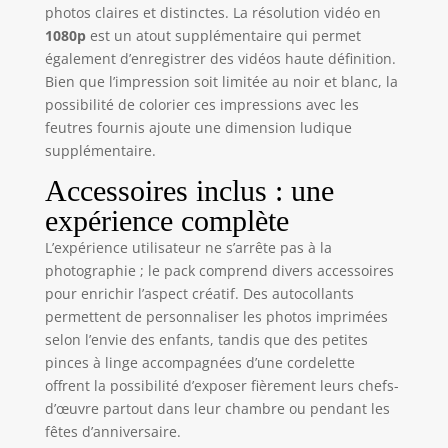
avec des détails
photos claires et distinctes. La résolution vidéo en
époustouflants.
1080p
est un atout supplémentaire qui permet
Caméra à écran IPS
également d’enregistrer des vidéos haute définition.
de 2,4 pouces
Bien que l’impression soit limitée au noir et blanc, la
offrant aux enfants
possibilité de colorier ces impressions avec les
un meilleur
affichage des
feutres fournis ajoute une dimension ludique
couleurs. Vos
supplémentaire.
enfants peuvent
Accessoires inclus : une
facilement
parcourir les
expérience complète
photos et vidéos
L’expérience utilisateur ne s’arrête pas à la
qu’ils ont prises.
photographie ; le pack comprend divers accessoires
【Protection
pour enrichir l’aspect créatif. Des autocollants
Robuste】Cet
appareil photo
permettent de personnaliser les photos imprimées
enfant instantanée
selon l’envie des enfants, tandis que des petites
est doté d'un étui
pinces à linge accompagnées d’une cordelette
de protection en
offrent la possibilité d’exposer fièrement leurs chefs-
silicone en forme
d’œuvre partout dans leur chambre ou pendant les
de dinosaure qui
fêtes d’anniversaire.
offre une couche