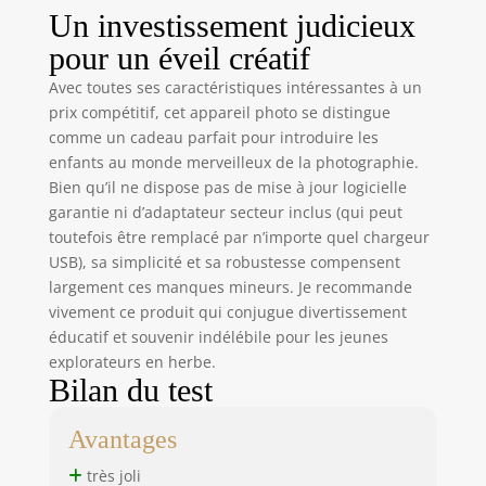
de protection
Un investissement judicieux
supplémentaire à
pour un éveil créatif
l'appareil photo.
L'apparence
Avec toutes ses caractéristiques intéressantes à un
unique du
prix compétitif, cet appareil photo se distingue
dinosaure en fait
comme un cadeau parfait pour introduire les
un charmant
enfants au monde merveilleux de la photographie.
compagnon pour
Bien qu’il ne dispose pas de mise à jour logicielle
les enfants,
garantie ni d’adaptateur secteur inclus (qui peut
stimulant leur
toutefois être remplacé par n’importe quel chargeur
imagination et
USB), sa simplicité et sa robustesse compensent
satisfaisant leur
largement ces manques mineurs. Je recommande
désir d'aventure.
Conçue pour les
vivement ce produit qui conjugue divertissement
petites mains, la
éducatif et souvenir indélébile pour les jeunes
caméra pour
explorateurs en herbe.
enfants est facile à
Bilan du test
utiliser et
résistante aux jeux
Avantages
énergiques des
enfants. 【Caméra
très joli