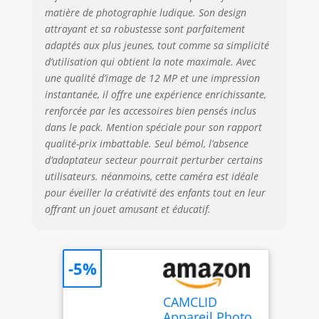
Vidéo HD et 2,4
matière de photographie ludique. Son design
Pouces Écran】
attrayant et sa robustesse sont parfaitement
L'appareil photo
adaptés aux plus jeunes, tout comme sa simplicité
enfant grâce à sa
d’utilisation qui obtient la note maximale. Avec
capacité
une qualité d’image de 12 MP et une impression
d'enregistrement
instantanée, il offre une expérience enrichissante,
vidéo HD 1080P et
renforcée par les accessoires bien pensés inclus
à son objectif
dans le pack. Mention spéciale pour son rapport
haute résolution
de 12 Mpixels.
qualité-prix imbattable. Seul bémol, l’absence
Qu'il s'agisse d'une
d’adaptateur secteur pourrait perturber certains
réunion de famille
utilisateurs. néanmoins, cette caméra est idéale
ou d'une activité
pour éveiller la créativité des enfants tout en leur
de plein air, la
offrant un jouet amusant et éducatif.
caméra enfant
peut tout capturer
avec des détails
époustouflants.
-5%
Caméra à écran IPS
de 2,4 pouces
CAMCLID
offrant aux enfants
Appareil Photo