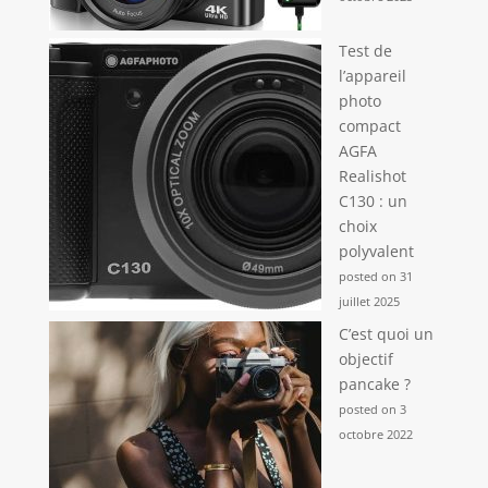
Test de
l’appareil
photo
compact
AGFA
Realishot
C130 : un
choix
polyvalent
posted on 31
juillet 2025
C’est quoi un
objectif
pancake ?
posted on 3
octobre 2022