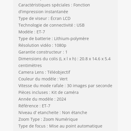
d'impression, une
Caractéristiques spéciales : Fonction
prise de vue en
d’impression instantanée
rafale, un time-
Type de viseur : Écran LCD
lapse, une variété
de filtres et de
Technologie de connectivité : USB
cadres de couleurs
Modèle : ET-7
différents.
Type de batterie : Lithium-polymère
【Cadeau spécial
Résolution vidéo : 1080p
pour les enfants】
Garantie constructeur : 1
L'appareil photo
Dimensions du colis (L x l x h) : 20.8 x 14.6 x 5.4
pour enfants n'est
centimètres
pas seulement un
Camera Lens : Téléobjectif
jouet. C'est une
Couleur du modèle : Vert
porte d'entrée vers
Vitesse du mode rafale : 30 images par seconde
un monde de
créativité et de
Pièces incluses : Kit de caméra
plaisir. L'appareil
Année du modèle : 2024
photo instantané
Référence : ET-7
enfant est un
Niveau d’ etancheite : Non étanche
cadeau pour Noël,
Zoom Type : Zoom Numérique
le Nouvel An, les
Type de focus : Mise au point automatique
vacances, les fêtes