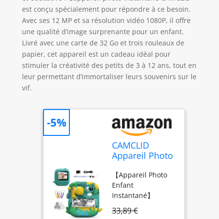
est conçu spécialement pour répondre à ce besoin.
Avec ses 12 MP et sa résolution vidéo 1080P, il offre
une qualité d’image surprenante pour un enfant.
Livré avec une carte de 32 Go et trois rouleaux de
papier, cet appareil est un cadeau idéal pour
stimuler la créativité des petits de 3 à 12 ans, tout en
leur permettant d’immortaliser leurs souvenirs sur le
vif.
-5%
CAMCLID
Appareil Photo
Instantané
【Appareil Photo
Enfants,
Enfant
12MP/1080P
Instantané】
Appareils
CAMCLID Appareil
Photo
33,89 €
photo numérique
Numérique