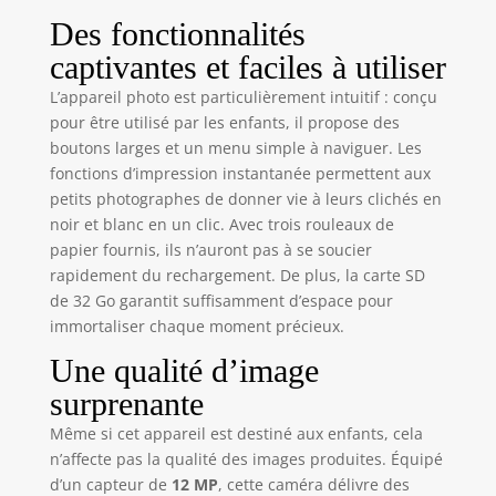
immédiat et un
Des fonctionnalités
souvenir physique
de leurs efforts
captivantes et faciles à utiliser
photographiques.
L’appareil photo est particulièrement intuitif : conçu
【Enregistrement
pour être utilisé par les enfants, il propose des
Vidéo HD et 2,4
Pouces Écran】
boutons larges et un menu simple à naviguer. Les
L'appareil photo
fonctions d’impression instantanée permettent aux
enfant grâce à sa
petits photographes de donner vie à leurs clichés en
capacité
noir et blanc en un clic. Avec trois rouleaux de
d'enregistrement
papier fournis, ils n’auront pas à se soucier
vidéo HD 1080P et
rapidement du rechargement. De plus, la carte SD
à son objectif
de 32 Go garantit suffisamment d’espace pour
haute résolution
immortaliser chaque moment précieux.
de 12 Mpixels.
Qu'il s'agisse d'une
Une qualité d’image
réunion de famille
surprenante
ou d'une activité
de plein air, la
Même si cet appareil est destiné aux enfants, cela
caméra enfant
n’affecte pas la qualité des images produites. Équipé
peut tout capturer
d’un capteur de
12 MP
, cette caméra délivre des