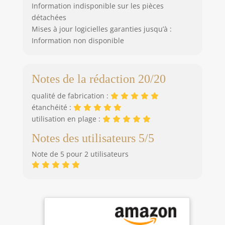
Information indisponible sur les pièces
de vidéos ou de la
détachées
prise de photos à
Mises à jour logicielles garanties jusqu’à :
l'aide de la touche
W/T. Que ce soit en
Information non disponible
voyage, en
camping, en
randonnée ou
Notes de la rédaction 20/20
pour des photos
de groupe ou de
qualité de fabrication :
famille, cet
étanchéité :
appareil photo
utilisation en plage :
sous-marin 4K est
le compagnon
Notes des utilisateurs 5/5
idéal.
Note de 5 pour 2 utilisateurs