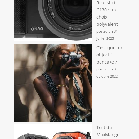
Realishot
C130 : un
choix
polyvalent
posted on 31
juillet 2025
C’est quoi un
objectif
pancake ?
posted on 3
octobre 2022
Test du
MaxMango