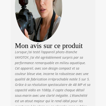
particulièrement
adaptées pour
capturer les
merveilles sous-
marines lors d’une
plongée ou pour
immortaliser des
moments
amusants pendant
Mon avis sur ce produit
les vacances en
famille à la plage.
Lorsque j’ai testé l’appareil photo étanche
Écran IPS HD et
VAYOTOY, j’ai été agréablement surpris par sa
mise au point
performance remarquable en milieu aquatique.
automatique : la
Cet appareil, avec son design compact et sa
caméra sous-
couleur bleue vive, incarne la robustesse avec une
marine est
qualité de fabrication irréprochable notée 5 sur 5.
équipée d'un
Grâce à sa résolution spectaculaire de 48 MP et sa
écran IPS HD de
capacité vidéo en 1080p, il capte chaque détail
haute qualité.
sous-marin avec une clarté inégalée. L’étanchéité
Technologie
est un atout majeur qui le rend idéal pour les
unique de