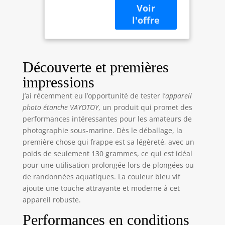
marine capture
des détails clairs et
peut prendre des
photos aux
couleurs vives du
monde sous-
Découverte et premières
marin.
impressions
L’enregistrement
vidéo 4K permet
J’ai récemment eu l’opportunité de tester l’
appareil
d’enregistrer des
photo étanche VAYOTOY
, un produit qui promet des
vidéos encore plus
performances intéressantes pour les amateurs de
détaillées,
photographie sous-marine. Dès le déballage, la
particulièrement
première chose qui frappe est sa légèreté, avec un
adaptées pour
poids de seulement 130 grammes, ce qui est idéal
capturer les
pour une utilisation prolongée lors de plongées ou
merveilles sous-
de randonnées aquatiques. La couleur bleu vif
marines lors d’une
plongée ou pour
ajoute une touche attrayante et moderne à cet
immortaliser des
appareil robuste.
moments
Performances en conditions
amusants pendant