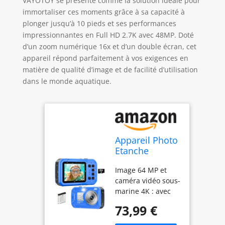
VAYOTOY se présente comme la solution idéale pour
immortaliser ces moments grâce à sa capacité à
plonger jusqu’à 10 pieds et ses performances
impressionnantes en Full HD 2.7K avec 48MP. Doté
d’un zoom numérique 16x et d’un double écran, cet
appareil répond parfaitement à vos exigences en
matière de qualité d’image et de facilité d’utilisation
dans le monde aquatique.
Appareil Photo
Etanche
Caméra sous-
Image 64 MP et
Marine 4K 64
caméra vidéo sous-
MP Caméra
marine 4K : avec
imperméable
une image ultra
73,99 €
haute de 64 MP,
cette caméra sous-