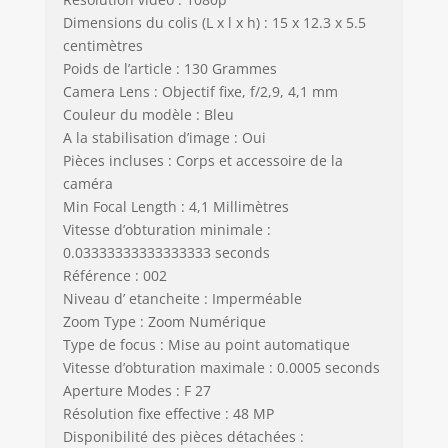
dans la paume de
Dimensions du colis (L x l x h) : 15 x 12.3 x 5.5
votre main.
Fonctions
centimètres
multimodes et
Poids de l’article : 130 Grammes
zoom 16x : cet
Camera Lens : Objectif fixe, f/2,9, 4,1 mm
appareil photo
Couleur du modèle : Bleu
sous-marin offre
A la stabilisation d’image : Oui
une multitude de
Pièces incluses : Corps et accessoire de la
fonctions telles
caméra
qu'un flash, la
Min Focal Length : 4,1 Millimètres
prise de vue en
Vitesse d’obturation minimale :
rafale, le
0.03333333333333333 seconds
retardateur (2/5/10
Référence : 002
s) et la détection
des
Niveau d’ etancheite : Imperméable
sourires/visages.
Zoom Type : Zoom Numérique
Le zoom 16x
Type de focus : Mise au point automatique
permet d'agrandir
Vitesse d’obturation maximale : 0.0005 seconds
ou de réduire sans
Aperture Modes : F 27
effort l'image lors
Résolution fixe effective : 48 MP
de
Disponibilité des pièces détachées :
l'enregistrement