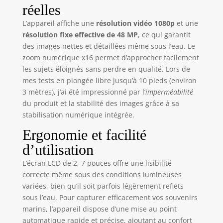
les vacances en
réelles
famille à la plage.
L’appareil affiche une
résolution vidéo 1080p
et une
Écran IPS HD et
résolution fixe effective de 48 MP
, ce qui garantit
mise au point
des images nettes et détaillées même sous l’eau. Le
automatique : la
caméra sous-
zoom numérique x16 permet d’approcher facilement
marine est
les sujets éloignés sans perdre en qualité. Lors de
équipée d'un
mes tests en plongée libre jusqu’à 10 pieds (environ
écran IPS HD de
3 mètres), j’ai été impressionné par l’
imperméabilité
haute qualité.
du produit et la stabilité des images grâce à sa
Technologie
stabilisation numérique intégrée.
unique de
reconnaissance
Ergonomie et facilité
faciale qui capture
d’utilisation
votre précieux
moment de jeu.
L’écran LCD de 2, 7 pouces offre une lisibilité
Que vous
correcte même sous des conditions lumineuses
photographiez
variées, bien qu’il soit parfois légèrement reflets
sous l'eau ou en
sous l’eau. Pour capturer efficacement vos souvenirs
plein air, la mise
marins, l’appareil dispose d’une mise au point
au point
automatique rapide et précise, ajoutant au confort