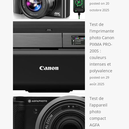
posted on 20
octobre 2025
Test de
l’imprimante
photo Canon
PIXMA PRO-
200S :
couleurs
intenses et
polyvalence
posted on 29
août 2025
Test de
l’appareil
photo
compact
AGFA