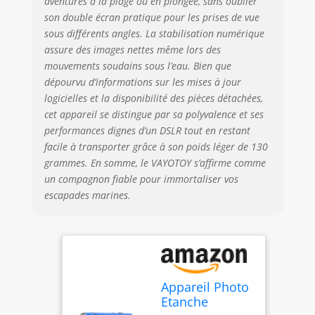
aventures à la plage ou en plongée, sans oublier
reconnaissance
faciale qui capture
son double écran pratique pour les prises de vue
votre précieux
sous différents angles. La stabilisation numérique
moment de jeu.
assure des images nettes même lors des
Que vous
mouvements soudains sous l’eau. Bien que
photographiez
dépourvu d’informations sur les mises à jour
sous l'eau ou en
logicielles et la disponibilité des pièces détachées,
plein air, la mise
cet appareil se distingue par sa polyvalence et ses
au point
performances dignes d’un DSLR tout en restant
automatique
facile à transporter grâce à son poids léger de 130
garantit que
grammes. En somme, le VAYOTOY s’affirme comme
chaque photo est
claire et nette.
un compagnon fiable pour immortaliser vos
Caméra sous-
escapades marines.
marine IP68 et 4,8
m : cette caméra
sous-marine peut
plonger pendant
une heure jusqu'à
une profondeur de
Appareil Photo
4,8 m sans boîtier
Etanche
étanche