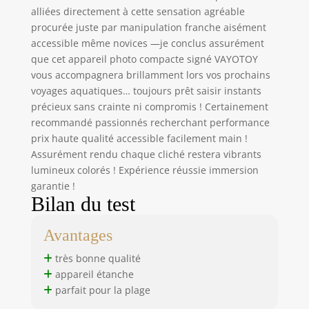
flotter dans l'eau,
alliées directement à cette sensation agréable
ce qui le rend
procurée juste par manipulation franche aisément
particulièrement
accessible même novices —je conclus assurément
adapté pour les
que cet appareil photo compacte signé VAYOTOY
fêtes à la piscine
vous accompagnera brillamment lors vos prochains
ou les jeux sur la
voyages aquatiques… toujours prêt saisir instants
plage. Vous
précieux sans crainte ni compromis ! Certainement
n'aurez plus à vous
recommandé passionnés recherchant performance
soucier de perdre
prix haute qualité accessible facilement main !
votre appareil
Assurément rendu chaque cliché restera vibrants
photo lorsqu'il
lumineux colorés ! Expérience réussie immersion
tombe dans l'eau.
Batterie longue
garantie !
Bilan du test
durée et carte de
16 Go: Cette
caméra sous-
Avantages
marine 4K portable
est équipée d'une
très bonne qualité
batterie amovible
appareil étanche
de 650 mAh qui
parfait pour la plage
permet plus de 70