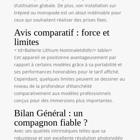
automatique
d’utilisation globale. De plus, son installation sur
garantit que
trépied ou monopode est un atout indéniable pour
chaque photo est
ceux qui souhaitent réaliser des prises fixes.
claire et nette.
Caméra sous-
Avis comparatif : force et
marine IP68 et 4,8
limites
m : cette caméra
sous-marine peut
< td>Batterie Lithium Nominaletdtdtr/> table/>
plonger pendant
Cet appareil se positionne avantageusement par
une heure jusqu'à
rapport à certains modèles grâce à sa portabilité et
une profondeur de
ses performances honorables pour le tarif affiché.
4,8 m sans boîtier
Cependant, quelques limites peuvent se dessiner au
étanche
supplémentaire,
niveau de la profondeur d’étanchéité
facilitant les
comparativement aux modèles professionnels
activités sous-
conçus pour des immersions plus importantes.
marines telles que
Bilan Général : un
la natation, la
plongée avec tuba,
compagnon fiable ?
etc. En outre,
Avec ses qualités intrinsèques telles que sa
l'appareil photo
robustesse et son excellente résolution photo/vidéo
sous-marine peut