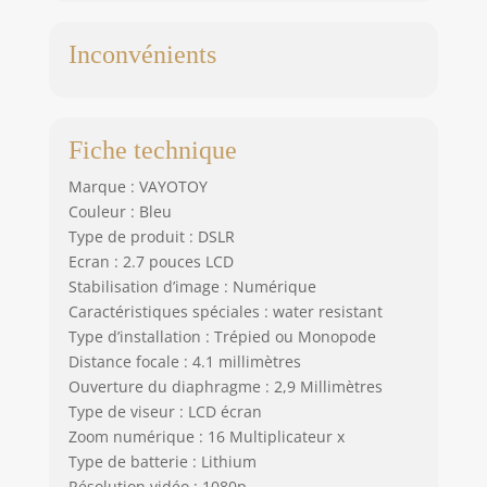
minutes
d'enregistrement
Inconvénients
en continu. Une
carte mémoire de
16 Go (extensible
jusqu’à 256 Go) est
Fiche technique
fournie, vous
permettant de
Marque : VAYOTOY
prendre environ 3
Couleur : Bleu
000 photos ou
Type de produit : DSLR
d’enregistrer
Ecran : 2.7 pouces LCD
jusqu’à 120
minutes de vidéo.
Stabilisation d’image : Numérique
Avec un poids de
Caractéristiques spéciales : water resistant
seulement 0,29
Type d’installation : Trépied ou Monopode
livre et des
Distance focale : 4.1 millimètres
dimensions de 3,9
Ouverture du diaphragme : 2,9 Millimètres
x 2,5 x 1,2 pouces,
Type de viseur : LCD écran
cette caméra sous-
Zoom numérique : 16 Multiplicateur x
marine compacte
Type de batterie : Lithium
tient facilement
Résolution vidéo : 1080p