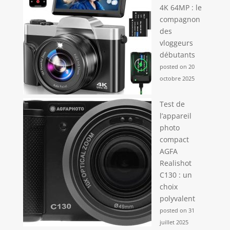
4K 64MP : le
compagnon
des
vloggeurs
débutants
posted on 20
octobre 2025
Test de
l’appareil
photo
compact
AGFA
Realishot
C130 : un
choix
polyvalent
posted on 31
juillet 2025