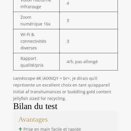
4
USB/HDMI, sacoche,
infrarouge
stabilisateur main,
microphone externe,
Zoom
3
trépied,
numérique 16x
télécommande,
manuel. Le manuel
Wi-Fi &
inclus est disponible
connectivités
3
en anglais, allemand
diverses
et espagnol. Pour
Rapport
obtenir le manuel
4/5; pas allongé
dans d’autres
qualité/prix
langues, veuillez
nous contacter ou
caméscope 4K IAIXNQY < br>, je dirais qu’il
scanner le QR code
représente un excellent choix en tant qu’appareil
sur l’emballage pour
initial af transhumances or buddling gold content
télécharger la
jellyfish sized for recycling.
version
Bilan du test
électronique.Service
client 24h.
Avantages
Prise en main facile et rapide