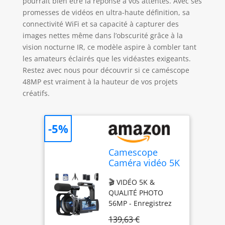
pourrait bien être la réponse à vos attentes. Avec ses
promesses de vidéos en ultra-haute définition, sa
connectivité WiFi et sa capacité à capturer des
images nettes même dans l’obscurité grâce à la
vision nocturne IR, ce modèle aspire à combler tant
les amateurs éclairés que les vidéastes exigeants.
Restez avec nous pour découvrir si ce caméscope
48MP est vraiment à la hauteur de vos projets
créatifs.
-5%
Camescope
Caméra vidéo 5K
56MP WiFi vlog
🎬 VIDÉO 5K &
camera youtube
QUALITÉ PHOTO
Zoom
56MP - Enregistrez
numérique 16X
des vidéos 5K
caméscopes,
139,63 €
époustouflantes à