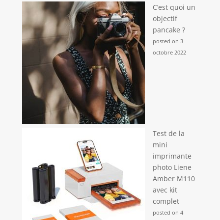
C’est quoi un
objectif
pancake ?
posted on 3
octobre 2022
Test de la
mini
imprimante
photo Liene
Amber M110
avec kit
complet
posted on 4