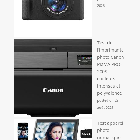
Vidéo Multifonction】Cette Vlog caméra 4K prend
2026
en charge des fonctions telles que
l'enregistrement en boucle, l'enregistrement par
intervalles, la pause, etc. Elle offre également
diverses fonctions photo comme le ralenti, la prise
de vue en continu, la prise de vue chronométrée
et d'autres modes pour améliorer votre
expérience photographique. Que vous
immortalisiez des moments sportifs ou votre
Test de
quotidien, elle répondra facilement à vos
l’imprimante
différents besoins d'enregistrement.
photo Canon
PIXMA PRO-
200S :
couleurs
intenses et
polyvalence
posted on 29
août 2025
Test appareil
photo
numérique