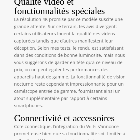
Qualité vidéo et
Téléchargez
fonctionnalités spéciales
l'application
"Lercenker" et
La résolution 4K promise par ce modèle suscite une
connectez la caméra
grande attente. Sur ce terrain, les avis divergent:
en WiFi à votre
certains utilisateurs louent la qualité des vidéos
smartphone/tablette.
capturées tandis que d’autres manifestent leur
Téléchargement et
déception. Selon mes tests, le rendu est satisfaisant
partage instantanés.
dans des conditions de bonne luminosité, mais nous
Note: Système FAT32
vous suggérons de garder en tête qu’à ce niveau de
– vidéos
automatiquement
prix, on ne peut égaler les performances des
divisées en clips de
appareils haut de gamme. La fonctionnalité de vision
15-20 min (max
nocturne reste cependant impressionnante pour un
4GB/fichier). 🎥
caméscope entrée de gamme, fournissant ainsi un
MODE WEBCAM &
atout supplémentaire par rapport à certains
MICROPHONE
smartphones.
EXTERNE - Utilisez la
caméra comme
Connectivité et accessoires
webcam –
Côté connectique, l’intégration du Wi-Fi s’annonce
connectez-la en USB
prometteuse bien que sa fonctionnalité soit limitée à
au PC, sélectionnez