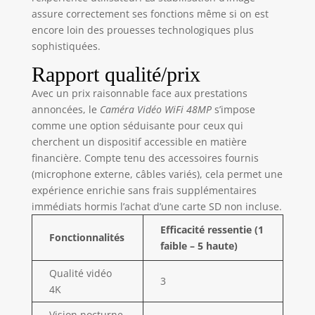
Télécommande IR
assure correctement ses fonctions même si on est
pour des captures
encore loin des prouesses technologiques plus
jusqu'à 6 mètres –
sophistiquées.
parfait pour photos
Rapport qualité/prix
de groupe et selfies.
Note: Avec EIS activé,
Avec un prix raisonnable face aux prestations
max 4K/60fps (pas
annoncées, le
Caméra Vidéo WiFi 48MP
s’impose
de 5K/25fps). Zoom
comme une option séduisante pour ceux qui
désactivé alors. 🔋 2
cherchent un dispositif accessible en matière
BATTERIES &
financière. Compte tenu des accessoires fournis
CONTENU COMPLET
(microphone externe, câbles variés), cela permet une
- 2x batteries
expérience enrichie sans frais supplémentaires
2400mAh – jusqu'à
150 min d'autonomie
immédiats hormis l’achat d’une carte SD non incluse.
chacune.
Efficacité ressentie (1
Enregistrement
Fonctionnalités
faible – 5 haute)
pendant la charge
possible. Contenu:
Qualité vidéo
Caméscope 5K, 2
3
4K
batteries, carte SD
64GB, câble
Vision nocturne