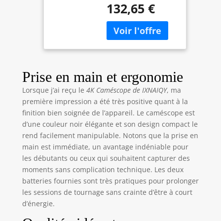
Écran tactile 3"
132,65 €
25fps et des photos
IR Vision
56MP haute
nocturne
résolution. L'écran
camcorder video
tactile 3" pivote à
camera avec 2
270° – parfait pour le
piles, carte 64
vlogging YouTube et
Go,
les selfies. Le zoom
télécommande,
Prise en main et ergonomie
numérique 16X
microphone
Lorsque j’ai reçu le
4K Caméscope de IXNAIQY
, ma
rapproche les sujets
première impression a été très positive quant à la
distants. Note:
finition bien soignée de l’appareil. Le caméscope est
Focale fixe, pas
d'autofocus.
d’une couleur noir élégante et son design compact le
Distance optimale:
rend facilement manipulable. Notons que la prise en
0,6m+ 🌙 WIFI &
main est immédiate, un avantage indéniable pour
VISION NOCTURNE
les débutants ou ceux qui souhaitent capturer des
IR - Vision nocturne
moments sans complication technique. Les deux
infrarouge pour des
batteries fournies sont très pratiques pour prolonger
captures claires
les sessions de tournage sans crainte d’être à court
dans l'obscurité –
d’énergie.
appuyez simplement
sur le bouton.