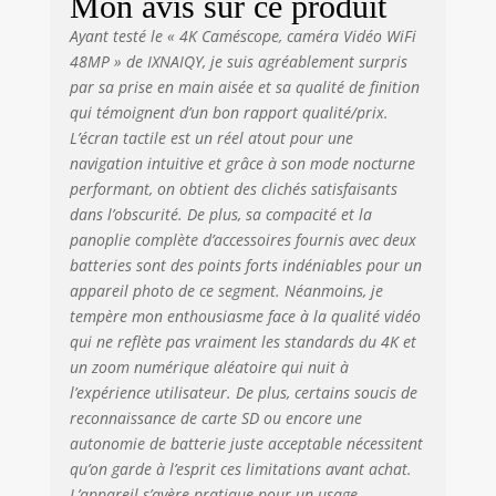
Mon avis sur ce produit
l'application
Ayant testé le « 4K Caméscope, caméra Vidéo WiFi
"Lercenker" et
connectez la caméra
48MP » de IXNAIQY, je suis agréablement surpris
en WiFi à votre
par sa prise en main aisée et sa qualité de finition
smartphone/tablette.
qui témoignent d’un bon rapport qualité/prix.
Téléchargement et
L’écran tactile est un réel atout pour une
partage instantanés.
navigation intuitive et grâce à son mode nocturne
Note: Système FAT32
performant, on obtient des clichés satisfaisants
– vidéos
dans l’obscurité. De plus, sa compacité et la
automatiquement
panoplie complète d’accessoires fournis avec deux
divisées en clips de
batteries sont des points forts indéniables pour un
15-20 min (max
appareil photo de ce segment. Néanmoins, je
4GB/fichier). 🎥
tempère mon enthousiasme face à la qualité vidéo
MODE WEBCAM &
MICROPHONE
qui ne reflète pas vraiment les standards du 4K et
EXTERNE - Utilisez la
un zoom numérique aléatoire qui nuit à
caméra comme
l’expérience utilisateur. De plus, certains soucis de
webcam –
reconnaissance de carte SD ou encore une
connectez-la en USB
autonomie de batterie juste acceptable nécessitent
au PC, sélectionnez
qu’on garde à l’esprit ces limitations avant achat.
"PC camera". Idéal
L’appareil s’avère pratique pour un usage