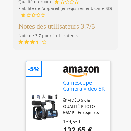
Qualité du zoom :
Fiabilité de l’appareil (enregistrement, carte SD)
:
Notes des utilisateurs 3.7/5
Note de 3.7 pour 1 utilisateurs
-5%
Camescope
Caméra vidéo 5K
56MP WiFi vlog
🎬 VIDÉO 5K &
camera youtube
QUALITÉ PHOTO
Zoom
56MP - Enregistrez
numérique 16X
des vidéos 5K
caméscopes,
139,63 €
époustouflantes à
Écran tactile 3"
132,65 €
25fps et des photos