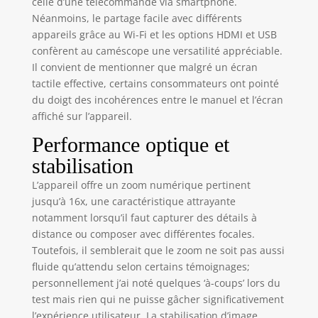
celle d’une télécommande via smartphone.
"PC camera". Idéal
Néanmoins, le partage facile avec différents
pour Zoom,
livestreams YouTube
appareils grâce au Wi-Fi et les options HDMI et USB
et appels vidéo.
confèrent au caméscope une versatilité appréciable.
Sortie HDMI pour
Il convient de mentionner que malgré un écran
lecture TV. Le
tactile effective, certains consommateurs ont pointé
microphone externe
du doigt des incohérences entre le manuel et l’écran
inclus élimine
affiché sur l’appareil.
efficacement les
bruits de fond.
Performance optique et
Fonctions: rafale,
stabilisation
time-lapse, ralenti,
stabilisateur, pause
L’appareil offre un zoom numérique pertinent
vidéo. 🤝
jusqu’à 16x, une caractéristique attrayante
STABILISATEUR MAIN
notamment lorsqu’il faut capturer des détails à
& TÉLÉCOMMANDE -
distance ou composer avec différentes focales.
Stabilisateur main
Toutefois, il semblerait que le zoom ne soit pas aussi
pliable pour des
fluide qu’attendu selon certains témoignages;
vidéos stables.
personnellement j’ai noté quelques ‘à-coups’ lors du
Protection d'objectif
test mais rien qui ne puisse gâcher significativement
contre la lumière et
l’expérience utilisateur. La stabilisation d’image
les dommages.