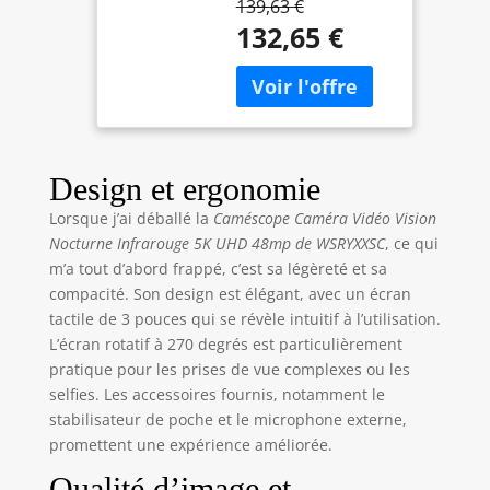
139,63 €
époustouflantes à
Écran tactile 3"
132,65 €
25fps et des photos
IR Vision
56MP haute
nocturne
résolution. L'écran
camcorder video
tactile 3" pivote à
camera avec 2
270° – parfait pour le
piles, carte 64
vlogging YouTube et
Go,
les selfies. Le zoom
télécommande,
Design et ergonomie
numérique 16X
microphone
Lorsque j’ai déballé la
Caméscope Caméra Vidéo Vision
rapproche les sujets
Nocturne Infrarouge 5K UHD 48mp de WSRYXXSC
, ce qui
distants. Note:
m’a tout d’abord frappé, c’est sa légèreté et sa
Focale fixe, pas
d'autofocus.
compacité. Son design est élégant, avec un écran
Distance optimale:
tactile de 3 pouces qui se révèle intuitif à l’utilisation.
0,6m+ 🌙 WIFI &
L’écran rotatif à 270 degrés est particulièrement
VISION NOCTURNE
pratique pour les prises de vue complexes ou les
IR - Vision nocturne
selfies. Les accessoires fournis, notamment le
infrarouge pour des
stabilisateur de poche et le microphone externe,
captures claires
promettent une expérience améliorée.
dans l'obscurité –
appuyez simplement
Qualité d’image et