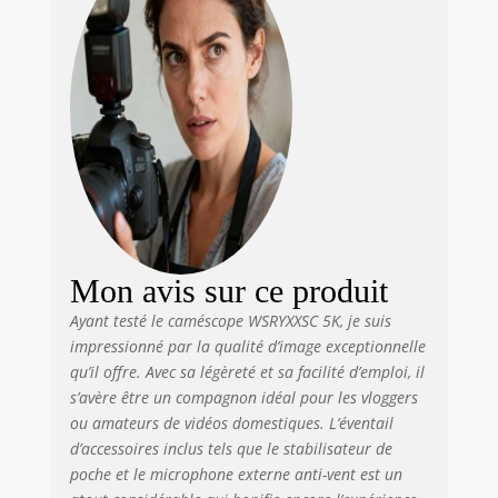
Focale fixe, pas
d'autofocus.
Distance optimale:
0,6m+ 🌙 WIFI &
VISION NOCTURNE
IR - Vision nocturne
infrarouge pour des
captures claires
dans l'obscurité –
appuyez simplement
sur le bouton.
Téléchargez
Mon avis sur ce produit
l'application
Ayant testé le caméscope WSRYXXSC 5K, je suis
"Lercenker" et
connectez la caméra
impressionné par la qualité d’image exceptionnelle
en WiFi à votre
qu’il offre. Avec sa légèreté et sa facilité d’emploi, il
smartphone/tablette.
s’avère être un compagnon idéal pour les vloggers
Téléchargement et
ou amateurs de vidéos domestiques. L’éventail
partage instantanés.
d’accessoires inclus tels que le stabilisateur de
Note: Système FAT32
poche et le microphone externe anti-vent est un
– vidéos