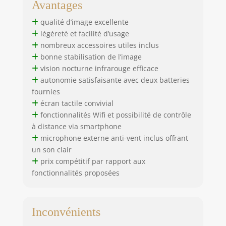
Avantages
64GB, câble
USB/HDMI, sacoche,
qualité d’image excellente
stabilisateur main,
légèreté et facilité d’usage
microphone externe,
nombreux accessoires utiles inclus
trépied,
bonne stabilisation de l’image
télécommande,
manuel. Le manuel
vision nocturne infrarouge efficace
inclus est disponible
autonomie satisfaisante avec deux batteries
en anglais, allemand
fournies
et espagnol. Pour
écran tactile convivial
obtenir le manuel
fonctionnalités Wifi et possibilité de contrôle
dans d’autres
à distance via smartphone
langues, veuillez
microphone externe anti-vent inclus offrant
nous contacter ou
un son clair
scanner le QR code
prix compétitif par rapport aux
sur l’emballage pour
fonctionnalités proposées
télécharger la
version
électronique.Service
client 24h.
Inconvénients