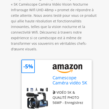
« 5K Caméscope Caméra Vidéo Vision Nocturne
Infrarouge Wifi UHD 48mp » promet de répondre à
cette attente. Nous avons testé pour vous ce produit
qui allie haute résolution et fonctionnalités
innovantes, telles que la vision nocturne et la
connectivité Wifi. Découvrez à travers notre
expérience si ce caméscope est à même de
transformer vos souvenirs en véritables chefs-
d’œuvre visuels.
-5%
Camescope
Caméra vidéo 5K
56MP WiFi vlog
🎬 VIDÉO 5K &
camera youtube
QUALITÉ PHOTO
Zoom
56MP - Enregistrez
numérique 16X
des vidéos 5K
caméscopes,