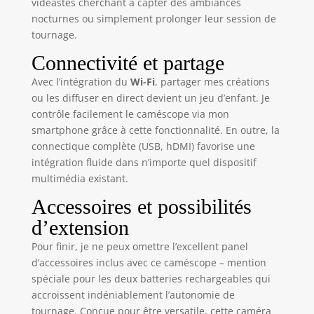
au PC, sélectionnez
vidéastes cherchant à capter des ambiances
"PC camera". Idéal
nocturnes ou simplement prolonger leur session de
pour Zoom,
tournage.
livestreams YouTube
Connectivité et partage
et appels vidéo.
Sortie HDMI pour
Avec l’intégration du
Wi-Fi
, partager mes créations
lecture TV. Le
ou les diffuser en direct devient un jeu d’enfant. Je
microphone externe
contrôle facilement le caméscope via mon
inclus élimine
smartphone grâce à cette fonctionnalité. En outre, la
efficacement les
connectique complète (USB, hDMI) favorise une
bruits de fond.
intégration fluide dans n’importe quel dispositif
Fonctions: rafale,
time-lapse, ralenti,
multimédia existant.
stabilisateur, pause
Accessoires et possibilités
vidéo. 🤝
STABILISATEUR MAIN
d’extension
& TÉLÉCOMMANDE -
Pour finir, je ne peux omettre l’excellent panel
Stabilisateur main
d’accessoires inclus avec ce caméscope – mention
pliable pour des
spéciale pour les deux batteries rechargeables qui
vidéos stables.
accroissent indéniablement l’autonomie de
Protection d'objectif
contre la lumière et
tournage. Conçue pour être versatile, cette caméra