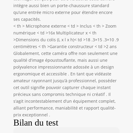
les dommages.
intègre aussi bien un porte-chaussure standard
Télécommande IR
qu’une entrée micro externe pour étendre encore
pour des captures
ses capacités.
jusqu'à 6 mètres –
< th > Microphone externe < td > Inclus < th > Zoom
parfait pour photos
numérique < td >16x Multiplicateur x < th
de groupe et selfies.
>Dimensions du colis (L x l x h)< td >18 .3×15 .3×10 .9
Note: Avec EIS activé,
centimètres < th >Garantie constructeur < td >2 ans
max 4K/60fps (pas
Globalement, cette caméra offre non seulement une
de 5K/25fps). Zoom
qualité d’image époustouflante, mais aussi une
désactivé alors. 🔋 2
BATTERIES &
polyvalence impressionnante adossée à un design
CONTENU COMPLET
ergonomique et accessible . En tant que vidéaste
- 2x batteries
amateur rayonnant jusqu’à professionnel, posséder
2400mAh – jusqu'à
cet outil signifie pouvoir capturer chaque instant
150 min d'autonomie
précieux sans compromis technique ni créatif . Il
chacune.
s’agit incontestablement d’un équipement complet,
Enregistrement
alliant performance, maniabilité et rapport qualité-
pendant la charge
prix exceptionnel .
possible. Contenu:
Bilan du test
Caméscope 5K, 2
batteries, carte SD