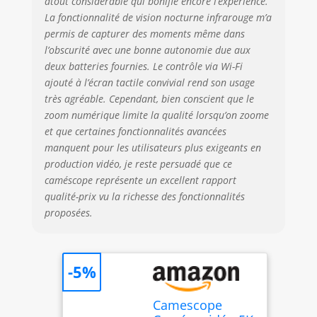
atout considérable qui bonifie encore l’expérience.
automatiquement
La fonctionnalité de vision nocturne infrarouge m’a
divisées en clips de
permis de capturer des moments même dans
15-20 min (max
l’obscurité avec une bonne autonomie due aux
4GB/fichier). 🎥
deux batteries fournies. Le contrôle via Wi-Fi
MODE WEBCAM &
MICROPHONE
ajouté à l’écran tactile convivial rend son usage
EXTERNE - Utilisez la
très agréable. Cependant, bien conscient que le
caméra comme
zoom numérique limite la qualité lorsqu’on zoome
webcam –
et que certaines fonctionnalités avancées
connectez-la en USB
manquent pour les utilisateurs plus exigeants en
au PC, sélectionnez
production vidéo, je reste persuadé que ce
"PC camera". Idéal
caméscope représente un excellent rapport
pour Zoom,
qualité-prix vu la richesse des fonctionnalités
livestreams YouTube
proposées.
et appels vidéo.
Sortie HDMI pour
lecture TV. Le
microphone externe
-5%
inclus élimine
efficacement les
Camescope
bruits de fond.