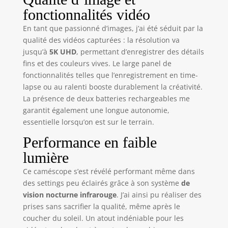
sur le bouton.
fonctionnalités vidéo
Téléchargez
l'application
En tant que passionné d’images, j’ai été séduit par la
"Lercenker" et
qualité des vidéos capturées : la résolution va
connectez la caméra
jusqu’à
5K UHD
, permettant d’enregistrer des détails
en WiFi à votre
fins et des couleurs vives. Le large panel de
smartphone/tablette.
fonctionnalités telles que l’enregistrement en time-
Téléchargement et
lapse ou au ralenti booste durablement la créativité.
partage instantanés.
La présence de deux batteries rechargeables me
Note: Système FAT32
garantit également une longue autonomie,
– vidéos
automatiquement
essentielle lorsqu’on est sur le terrain.
divisées en clips de
Performance en faible
15-20 min (max
4GB/fichier). 🎥
lumière
MODE WEBCAM &
Ce caméscope s’est révélé performant même dans
MICROPHONE
des settings peu éclairés grâce à son système
de
EXTERNE - Utilisez la
vision nocturne infrarouge
. J’ai ainsi pu réaliser des
caméra comme
prises sans sacrifier la qualité, même après le
webcam –
connectez-la en USB
coucher du soleil. Un atout indéniable pour les