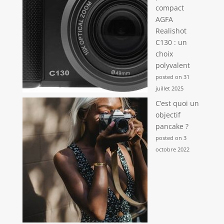
compact
AGFA
Realishot
C130 : un
choix
polyvalent
posted on 31
juillet 2025
C’est quoi un
objectif
pancake ?
posted on 3
octobre 2022