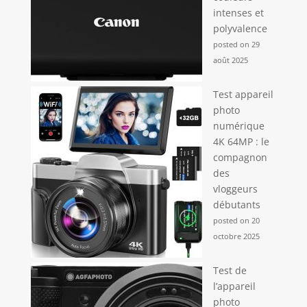
intenses et
polyvalence
posted on 29
août 2025
Test appareil
photo
numérique
4K 64MP : le
compagnon
des
vloggeurs
débutants
posted on 20
octobre 2025
Test de
l’appareil
photo