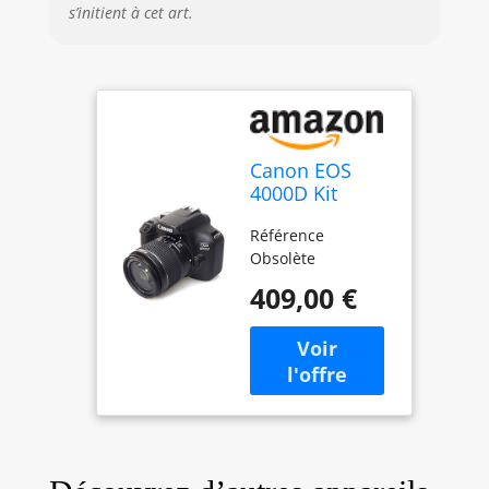
s’initient à cet art.
Canon EOS
4000D Kit
Ancienne
Référence
Version Noir
Obsolète
(obsolete)
409,00 €