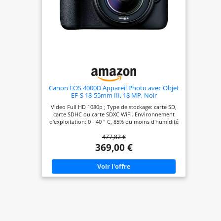
Canon EOS 4000D Appareil Photo avec Objet
EF-S 18-55mm III, 18 MP, Noir
(Reconditionné)
Video Full HD 1080p ; Type de stockage: carte SD,
carte SDHC ou carte SDXC WiFi. Environnement
d'exploitation: 0 - 40 ° C, 85% ou moins d'humidité
Ecran 6,8 cm. Alimentation et chargeurs de
477,82 €
batterie ; Chargeur de batterie LC-E10E Filtres
créatifs avancés Processeur DIGIC 4+
369,00 €