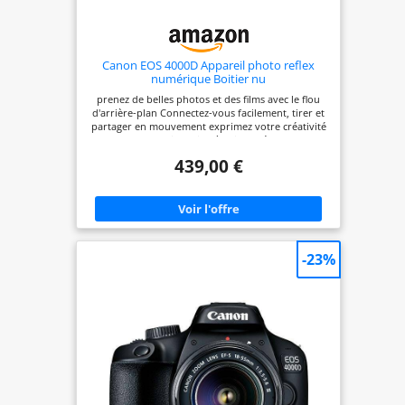
Canon EOS 4000D Appareil photo reflex
numérique Boitier nu
prenez de belles photos et des films avec le flou
d'arrière-plan Connectez-vous facilement, tirer et
partager en mouvement exprimez votre créativité
avec des conseils faciles à suivre Découvrez la
puissance des lentilles interchangeables et DSLR
439,00 €
eos 4000d corps, efs 1855mm f/ 3.55.6 iii, eyecup
ef, caméra couverture rf3, bandoulière ew400d,
lpe10 batterie, chargeur de batterie lce10e
-23%