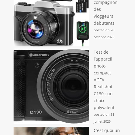
compagnon
des
vloggeurs
débutants
posted on 20
octobre 2025
Test de
l’appareil
photo
compact
AGFA
Realishot
C130 : un
choix
polyvalent
posted on 31
juillet 2025
C’est quoi un