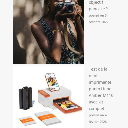
objectif
pancake ?
posted on 3
octobre 2022
Test de la
mini
imprimante
photo Liene
Amber M110
avec kit
complet
posted on 4
février 2026