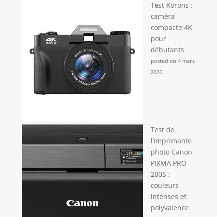
prise allume-cigare ou une batterie externe pour
Test Korons :
une flexibilité maximale.
caméra
compacte 4K
pour
débutants
posted on 4 mars
2026
Test de
l’imprimante
photo Canon
PIXMA PRO-
200S :
couleurs
intenses et
polyvalence