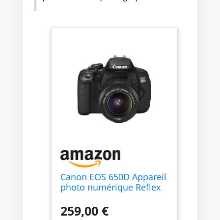
Canon EOS 650D Appareil
photo numérique Reflex
18 Mpix Kit Objectif 18-
55mm IS II Noir
259,00 €