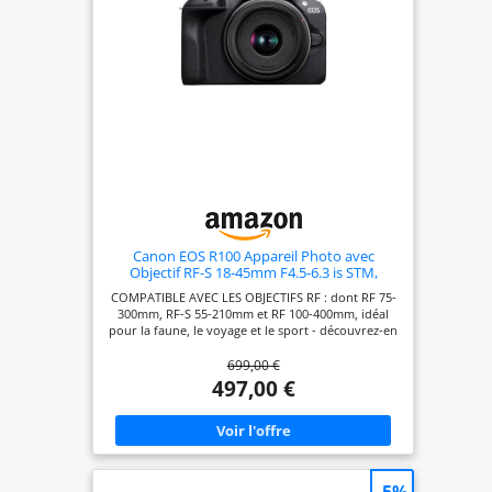
Canon EOS R100 Appareil Photo avec
Objectif RF-S 18-45mm F4.5-6.3 is STM,
Appareil Photo Hybride APS-C, Autofocus
COMPATIBLE AVEC LES OBJECTIFS RF : dont RF 75-
CMOS Dual Pixel, Vidéo 4K, Prise de Vue en
300mm, RF-S 55-210mm et RF 100-400mm, idéal
Continu Jusqu’à 6,5 IPS, Wi-FI & Bluetooth
pour la faune, le voyage et le sport - découvrez-en
plus dans la Boutique Canon IMMORTALISEZ
699,00 €
CHAQUE INSTANT : la mise au point automatique
intelligente Dual Pixel, la prise de vue en continu
497,00 €
jusqu'à 6,5 ips(1) et la vidéo 4K(2) vous permettent
d'immortaliser facilement des instants parfaits. De
plus, cet appareil photo numérique est doté de la
fonction de détection du visage et de suivi des
yeux et le stabilisateur d'image numérique(3)
réduit les secousses pour un rendu précis et net.