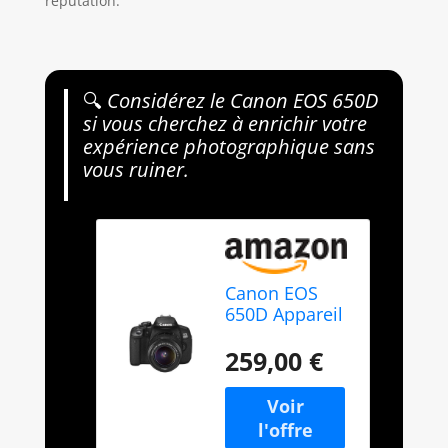
réputation.
🔍
Considérez le Canon EOS 650D
si vous cherchez à enrichir votre
expérience photographique sans
vous ruiner.
Canon EOS
650D Appareil
photo
numérique
259,00 €
Reflex 18 Mpix
Kit Objectif 18-
55mm IS II
Noir