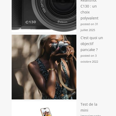
Realishot
C130 : un
choix
polyvalent
posted on 31
juillet 2025
C’est quoi un
objectif
pancake ?
posted on 3
octobre 2022
Test de la
mini