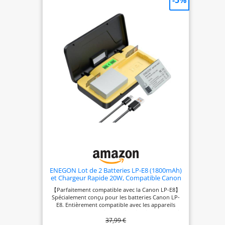
-5%
LA CRÉATIVITÉ À PORTÉE DE MAIN : ajoutez
facilement des effets pour obtenir des résultats
époustouflants avec les filtres créatifs et la
fonction de création assistée. Vous pourrez ainsi
tester divers modes et effets de prise de vue, et
régler l'éclairage, le flou d'arrière-plan et plus
encore pour des photos personnalisées. UNE
CONNECTIVITÉ FLUIDE : utilisez Camera Connect
pour relier votre appareil photo hybride Canon
EOS R100 à votre smartphone pour des prises de
vue à distance et le transfert de fichiers via le
Bluetooth et le Wi-Fi pour partager vos contenus
facilement avec vos proches. COMPACT ET FACILE
À UTILISER : l'EOS R100 combine une interface
conviviale, des commandes tactiles et un viseur
électronique (EVF) haute résolution dans un
boîtier compact pour des prises de vue
confortables en déplacement. Profitez de sa
polyvalence grâce à sa monture RF offrant la
possibilité d'utiliser aussi bien des objectifs RF que
EF.
ENEGON Lot de 2 Batteries LP-E8 (1800mAh)
et Chargeur Rapide 20W, Compatible Canon
EOS 550D 600D 650D 700D / Rebel T2i T3i T4i
【Parfaitement compatible avec la Canon LP-E8】
T5i / Kiss X4 X5 X6 X6i X7i.
Spécialement conçu pour les batteries Canon LP-
E8. Entièrement compatible avec les appareils
Canon EOS Rebel T2i, T3i, T4i, T5i / Kiss X4, X5, X6i,
37,99 €
X7i / EOS 550D, 600D, 650D, 700D. Sa conception