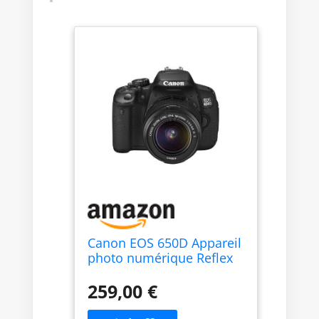
Canon EOS 650D Appareil
photo numérique Reflex
18 Mpix Kit Objectif 18-
55mm IS II Noir
259,00 €