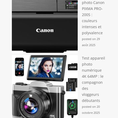
photo Canon
PIXMA PRO-
200S :
couleurs
intenses et
polyvalence
posted on 29
août 2025
Test appareil
photo
numérique
4K 64MP : le
compagnon
des
vloggeurs
débutants
posted on 20
octobre 2025