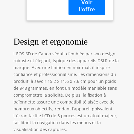
(3,2 pouces) avec
une résolution de
1.040.000 pixels
Contenu de la
livraison : corps
Canon EOS 6D/WiFi
Design et ergonomie
– GPS – Appareil
Photo Reflex Ratio
de format: 3:2
L’EOS 6D de Canon séduit d’emblée par son design
robuste et élégant, typique des appareils DSLR de la
marque. Avec une finition en noir mat, il inspire
confiance et professionnalisme. Les dimensions du
produit, à savoir 15,2 x 11,6 x 7,6 cm pour un poids
de 948 grammes, en font un modèle maniable sans
compromettre la solidité. De plus, la fixation à
baïonnette assure une compatibilité aisée avec de
nombreux objectifs, rendant l’appareil polyvalent.
L’écran tactile LCD de 3 pouces est un atout majeur,
facilitant la navigation dans les menus et la
visualisation des captures.