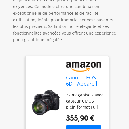
exigences. Ce modèle offre une combinaison
exceptionnelle de performance et de facilité
d’utilisation, idéale pour immortaliser vos souvenirs
les plus précieux. Sa finition noire élégante et ses
fonctionnalités avancées vous offrent une expérience
photographique inégalée.
Canon - EOS-
6D - Appareil
Photo
22 mégapixels avec
Numérique -
capteur CMOS
20,2 MP - Noir
plein format Full
HD Vidéos avec
355,90 €
commande
manuelle 8,11 cm