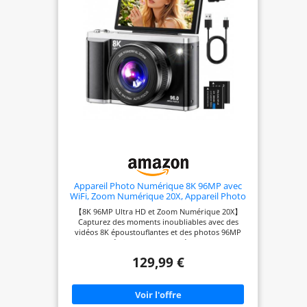
Appareil Photo Numérique 8K 96MP avec
WiFi, Zoom Numérique 20X, Appareil Photo
avec Autofocus et Stabilisation Anti-Shake,
【8K 96MP Ultra HD et Zoom Numérique 20X】
Écran Rabattable 3,5" 180°, Carte SD 32GB et
Capturez des moments inoubliables avec des
2 Batteries
vidéos 8K époustouflantes et des photos 96MP
riches en détails, aux couleurs éclatantes et aux
contours nets. Cet appareil photo numérique
129,99 €
numérique produit des images plus naturelles et
plus raffinées que les appareils 4K classiques.
Grâce au zoom numérique 20X, vous pouvez
facilement photographier des paysages lointains
ainsi que les moindres détails, ce qui en fait un