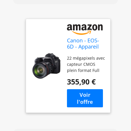
Canon - EOS-
6D - Appareil
Photo
22 mégapixels avec
Numérique -
capteur CMOS
20,2 MP - Noir
plein format Full
HD Vidéos avec
355,90 €
commande
manuelle 8,11 cm
(3,2 pouces) avec
une résolution de
1.040.000 pixels
Contenu de la
livraison : corps
Canon EOS 6D/WiFi