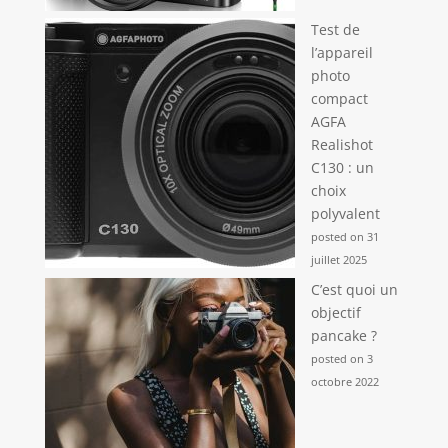
Test de
l’appareil
photo
compact
AGFA
Realishot
C130 : un
choix
polyvalent
posted on 31
juillet 2025
C’est quoi un
objectif
pancake ?
posted on 3
octobre 2022