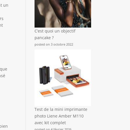
nt un
rs
nt
C’est quoi un objectif
pancake ?
posted on 3 octobre 2022
 que
nsé
Test de la mini imprimante
photo Liene Amber M110
avec kit complet
 bien
posted on 4 février 2026