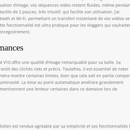
ilisation d’image, vos séquences vidéo restent fluides, même penda
ile de 2 pouces, très intuitif, qui facilite son utilisation. J’ai
tooth et Wi-Fi, permettant un transfert instantané de vos vidéos ve
e fonctionnalité est ultra pratique pour les vloggers qui souhaite
enregistrement.
rmances
V10 offre une qualité d’image remarquable pour sa taille. Sa
antit des clichés nets et précis. Toutefois, il est essentiel de noter
améra montre certaines limites, bien que cela soit en partie compe
e luminosité. La mise au point automatique améliore grandement
is mentionnent une lenteur certaines dans ce domaine lors de
tidien est rendue agréable par sa simplicité et ses fonctionnalités