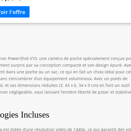
tre anti-vent pour une capture sonore limpide dans n'importe quel
ironnement. IMPRESSIONNEZ VOTRE PUBLIC AVEC CETTE
ÉRA DE VLOGGING 4K : vidéo 4K UHD sans flou de bougé,
formances exceptionnelles dans des conditions de lumière vive
faible, 14 filtres et effets de lissage de la peau. CONNECTIVITÉ
ILE : caméra de vlogging compacte avec assistant de
figuration intuitif, connexion Bluetooth au smartphone pour un
tage instantané sur les réseaux sociaux, télécommande Wi-Fi et
cam. DIFFUSEZ EN DIRECT EN TOUTE SIMPLICITÉ GR CE À CETTE
 Canon PowerShot V10, une caméra de poche spécialement conçue p
ÉRA POUR YOUTUBE : augmentez votre nombre d’abonnés en
ablement surpris par sa conception compacte et son design épuré. Av
fusant en direct sans fil sur YouTube, Twitch et Facebook via
ment dans une poche ou un sac, ce qui en fait un choix idéal pour c
pplication Canon Camera Connect sur votre smartphone. KIT DE
GGING DE DÉMARRAGE PARFAIT : comprend une caméra
ans s’encombrer d’un équipement volumineux. Avec un poids de
erShot V10, un câble d'interface, une dragonne, une mini-
 et ses dimensions réduites (3, 43 x 6, 34 x 9 cm) en font un outil
nette anti-vent, un bouchon d'objectif, un étui en tissu et une
non négligeable, vous laissant l’entière liberté de poser et stabilis
te MicroSDXC de 64 Go.
logies Incluses
 est dotée d’une résolution vidéo de 1440p, ce qui garantit des vi