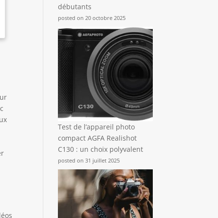
débutants
posted on 20 octobre 2025
our
ec
eux
Test de l’appareil photo
compact AGFA Realishot
C130 : un choix polyvalent
er
posted on 31 juillet 2025
déos