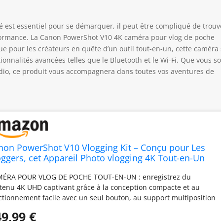
est essentiel pour se démarquer, il peut être compliqué de trouv
formance. La Canon PowerShot V10 4K caméra pour vlog de poche
ue pour les créateurs en quête d’un outil tout-en-un, cette caméra
onnalités avancées telles que le Bluetooth et le Wi-Fi. Que vous s
dio, ce produit vous accompagnera dans toutes vos aventures de
non PowerShot V10 Vlogging Kit – Conçu pour Les
oggers, cet Appareil Photo vlogging 4K Tout-en-Un
i se Glisse Facilement dans la Poche, Noir
ÉRA POUR VLOG DE POCHE TOUT-EN-UN : enregistrez du
tenu 4K UHD captivant grâce à la conception compacte et au
ctionnement facile avec un seul bouton, au support multiposition
égré et à l’écran inclinable. SUPERBE QUALITÉ AUDIO : caméra de
9,99 €
g compacte dotée de grands microphones stéréo intégrés avec