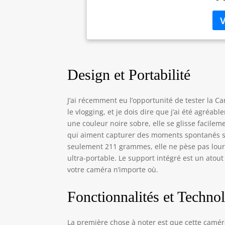
fil
env
CAM
per
ou 
FAC
Design et Portabilité
con
par
web
J’ai récemment eu l’opportunité de tester la
CAM
le vlogging, et je dois dire que j’ai été agré
dif
une couleur noire sobre, elle se glisse facile
l'a
VLO
qui aiment capturer des moments spontanés s
Pow
seulement 211 grammes, elle ne pèse pas lourd,
bon
ultra-portable. Le support intégré est un atout 
car
votre caméra n’importe où.
Fonctionnalités et Techno
La première chose à noter est que cette caméra