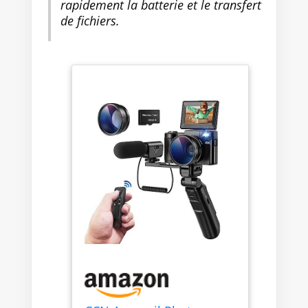
rapidement la batterie et le transfert
l'enregistrement de vidéos ou
de fichiers.
de tournage de vlogs. CAMÉRA
NUMÉRIQUE AVEC LENTILLE
GRAND ANGLE ET MACRO :
Cette caméra 4K est équipée
d'un objectif grand angle
amovible de 52 mm et d'une
lentille macro qui permet de
capturer facilement un large
champ de vision et des détails
minuscules. GARANTIE
PREMIUM : le paquet contient
une caméra numérique 4K, un
câble USB, un objectif grand
angle et un objectif macro, une
carte micro-SD de 32 Go, une
batterie, un manuel, un trépied
et un microphone. Un super
cadeau pour votre famille et vos
amis ! Si vous avez des
questions sur le produit,