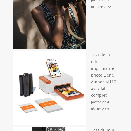
octobre 2022
Test de la
mini
imprimante
photo Liene
Amber M110
avec kit
complet
posted on 4
février 2026
Test du mini