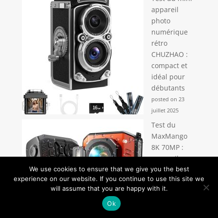
appareil
photo
numérique
rétro
CHUZHAO :
compact et
idéal pour
débutants
posted on 23
juillet 2025
Test du
MaxMango
8K 70MP :
appareil
photo
We use cookies to ensure that we give you the best
experience on our website. If you continue to use this site we
numérique
will assume that you are happy with it.
étanche à
double écran
Ok
posted on 26