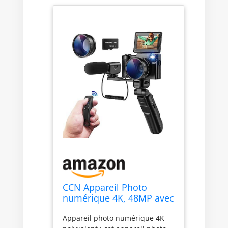
CCN Appareil Photo
numérique 4K, 48MP avec
180 ° Flip 3.0" écran, 16X
Appareil photo numérique 4K
Zoom numérique