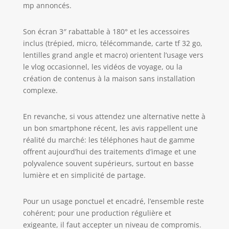
mp annoncés.
4K et le trépied via un câble USB
pour charger l'appareil. Le
microphone externe de haute
Son écran 3″ rabattable à 180° et les accessoires
qualité avec réduction du bruit
inclus (trépied, micro, télécommande, carte tf 32 go,
permet d'obtenir un
lentilles grand angle et macro) orientent l’usage vers
enregistrement audio clair afin de
le vlog occasionnel, les vidéos de voyage, ou la
capturer le véritable son.
création de contenus à la maison sans installation
TÉLÉCOMMANDE BLUETOOTH
complexe.
SANS FIL : la télécommande se fixe
parfaitement sur le trépied ou
s'enlève directement pour être
En revanche, si vous attendez une alternative nette à
utilisée. Contrôlez facilement votre
un bon smartphone récent, les avis rappellent une
appareil photo numérique via la
réalité du marché: les téléphones haut de gamme
télécommande, pratique pour
offrent aujourd’hui des traitements d’image et une
vous de contrôler à distance,
polyvalence souvent supérieurs, surtout en basse
adapté à une utilisation lors de
lumière et en simplicité de partage.
l'enregistrement de vidéos ou de
tournage de vlogs. CAMÉRA
NUMÉRIQUE AVEC LENTILLE
Pour un usage ponctuel et encadré, l’ensemble reste
GRAND ANGLE ET MACRO : Cette
cohérent; pour une production régulière et
caméra 4K est équipée d'un
exigeante, il faut accepter un niveau de compromis.