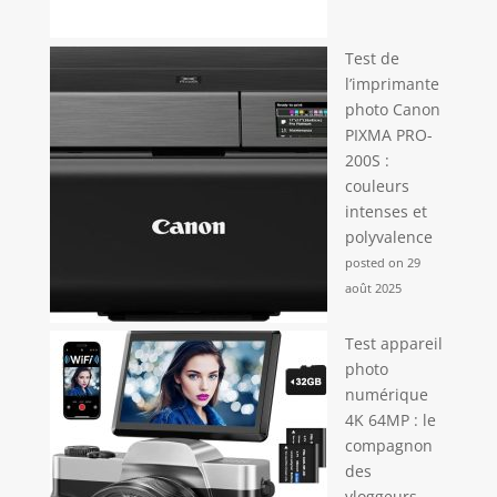
Test de
l’imprimante
photo Canon
PIXMA PRO-
200S :
couleurs
intenses et
polyvalence
posted on 29
août 2025
Test appareil
photo
numérique
4K 64MP : le
compagnon
des
vloggeurs