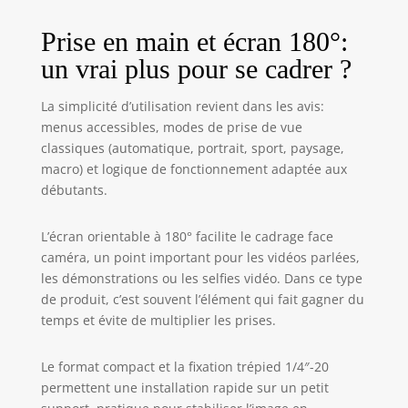
objectif grand angle amovible de
52 mm et d'une lentille macro qui
Prise en main et écran 180°:
permet de capturer facilement un
large champ de vision et des
un vrai plus pour se cadrer ?
détails minuscules. GARANTIE
PREMIUM : le paquet contient une
La simplicité d’utilisation revient dans les avis:
caméra numérique 4K, un câble
menus accessibles, modes de prise de vue
USB, un objectif grand angle et un
classiques (automatique, portrait, sport, paysage,
objectif macro, une carte micro-SD
macro) et logique de fonctionnement adaptée aux
de 32 Go, une batterie, un manuel,
débutants.
un trépied et un microphone. Un
super cadeau pour votre famille et
vos amis ! Si vous avez des
L’écran orientable à 180° facilite le cadrage face
questions sur le produit, n'hésitez
caméra, un point important pour les vidéos parlées,
pas à contacter notre service
les démonstrations ou les selfies vidéo. Dans ce type
clientèle.
de produit, c’est souvent l’élément qui fait gagner du
temps et évite de multiplier les prises.
Le format compact et la fixation trépied 1/4″-20
permettent une installation rapide sur un petit