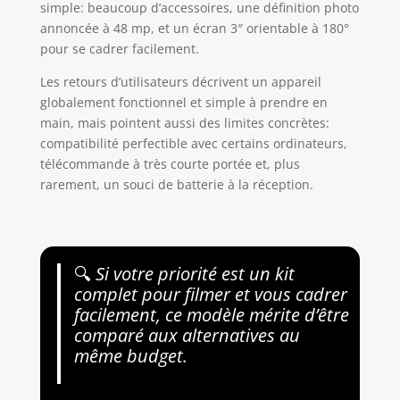
simple: beaucoup d’accessoires, une définition photo
annoncée à 48 mp, et un écran 3″ orientable à 180°
pour se cadrer facilement.
Les retours d’utilisateurs décrivent un appareil
globalement fonctionnel et simple à prendre en
main, mais pointent aussi des limites concrètes:
compatibilité perfectible avec certains ordinateurs,
télécommande à très courte portée et, plus
rarement, un souci de batterie à la réception.
🔍
Si votre priorité est un kit
complet pour filmer et vous cadrer
facilement, ce modèle mérite d’être
comparé aux alternatives au
même budget.