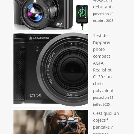
débutants
posted on 20
octobre 2025
Test de
l’appareil
photo
compact
AGFA
Realishot
C130 : un
choix
polyvalent
posted on 31
juillet 2025
C’est quoi un
objectif
pancake ?
posted on 3