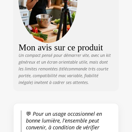
parfaitement répondre à vos
différents besoins, et vous
pouvez même connecter
l'appareil photo 4K et le trépied
via un câble USB pour charger
l'appareil. Le microphone
externe de haute qualité avec
Mon avis sur ce produit
réduction du bruit permet
d'obtenir un enregistrement
Un compact pensé pour démarrer vite, avec un kit
audio clair afin de capturer le
généreux et un écran orientable utile, mais dont
véritable son. TÉLÉCOMMANDE
les limites remontées (télécommande très courte
BLUETOOTH SANS FIL : la
portée, compatibilité mac variable, fiabilité
télécommande se fixe
inégale) invitent à cadrer ses attentes.
parfaitement sur le trépied ou
s'enlève directement pour être
utilisée. Contrôlez facilement
votre appareil photo numérique
via la télécommande, pratique
💬
Pour un usage occasionnel en
pour vous de contrôler à
bonne lumière, l’ensemble peut
distance, adapté à une
convenir, à condition de vérifier
utilisation lors de