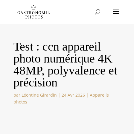
Test : ccn appareil
photo numérique 4K
48MP, polyvalence et
précision
par
Léontine Girardin
|
24 Avr 2026
|
Appareils
photos