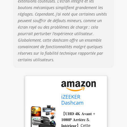
extensions coûteuses. L’écran intégré et les
F1.8 et 1080P dans
boutons mécaniques simplifient grandement les
l’habitacle avec F1.6.
réglages. Cependant, j’ai noté que certaines unités
Les technologies
peuvent souffrir de défauts mineurs, comme un
HDR et WDR
écran rayé ou des problèmes de charge ; cela
optimisent le
pourrait perturber l’expérience utilisateur.
contraste et les
Globalement, cette dashcam offre un ensemble
détails pour mieux
convaincant de fonctionnalités malgré quelques
distinguer les
réserves sur la fiabilité technique rapportée par
véhicules, les
piétons et l’activité
certains utilisateurs.
dans l’habitacle
pendant la nuit.
【𝐒𝐮𝐫𝐯𝐞𝐢𝐥𝐥𝐚𝐧𝐜𝐞 𝟐𝟒 𝐇 &
𝐆-𝐒𝐞𝐧𝐬𝐨𝐫】Surveillez
votre véhicule même
lorsqu’il est
iZEEKER
stationné grâce au
Dashcam
mode parking 24
Voiture 3 Canaux
heures et au G-
【𝐔𝐇𝐃 𝟒𝐊 𝐀𝐯𝐚𝐧𝐭 +
4K avec Carte SD
Sensor intégré. Les
𝟏𝟎𝟖𝟎𝐏 𝐀𝐫𝐫𝐢𝐞̀𝐫𝐞 &
32 Go,
mouvements ou les
𝐈𝐧𝐭𝐞́𝐫𝐢𝐞𝐮𝐫】Cette
4K+1080P+1080P