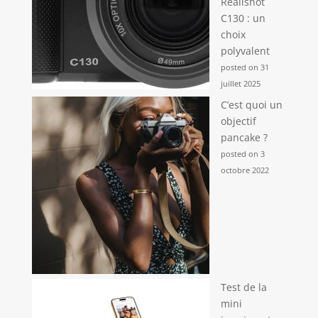
Realishot
rapidement tout
C130 : un
problème et vous
choix
permettre de profiter
polyvalent
d’une conduite plus
sereine.
posted on 31
juillet 2025
C’est quoi un
objectif
pancake ?
posted on 3
octobre 2022
Test de la
mini