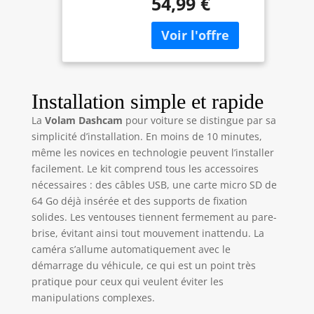
54,99 €
simultanément la
Intérieur, WDR,
route à l’avant, à
Vision Nocturne
l’arrière et l’intérieur
IR, WiFi 6, 170°,
du véhicule. Elle
Enregistrement
fournit des images
Boucle, Capteur
ultra-nettes en 4K à
G, Mode Parking
l’avant avec un angle
24H
Installation simple et rapide
de 170°, ainsi qu’en
La
Volam Dashcam
pour voiture se distingue par sa
1080P à l’arrière à
simplicité d’installation. En moins de 10 minutes,
150° et dans
même les novices en technologie peuvent l’installer
l’habitacle à 170°.
Son écran IPS de
facilement. Le kit comprend tous les accessoires
3,19 pouces permet
nécessaires : des câbles USB, une carte micro SD de
de visualiser
64 Go déjà insérée et des supports de fixation
facilement chaque
solides. Les ventouses tiennent fermement au pare-
angle. Idéale pour
brise, évitant ainsi tout mouvement inattendu. La
les voyages en
caméra s’allume automatiquement avec le
famille, les
démarrage du véhicule, ce qui est un point très
chauffeurs VTC et les
pratique pour ceux qui veulent éviter les
trajets
manipulations complexes.
professionnels, elle