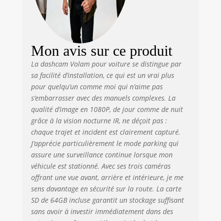
famille, les
chauffeurs VTC et les
trajets
professionnels, elle
capture clairement
Mon avis sur ce produit
chaque instant, de
La dashcam Volam pour voiture se distingue par
jour comme de nuit.
sa facilité d’installation, ce qui est un vrai plus
【𝐕𝐢𝐬𝐢𝐨𝐧 𝐍𝐨𝐜𝐭𝐮𝐫𝐧𝐞
𝐒𝐮𝐩𝐞𝐫 𝐒𝐭𝐚𝐫𝐥𝐢𝐠𝐡𝐭】Des
pour quelqu’un comme moi qui n’aime pas
capteurs avancés
s’embarrasser avec des manuels complexes. La
pour faible
qualité d’image en 1080P, de jour comme de nuit
luminosité et des
grâce à la vision nocturne IR, ne déçoit pas :
objectifs à grande
chaque trajet et incident est clairement capturé.
ouverture
J’apprécie particulièrement le mode parking qui
permettent d’obtenir
assure une surveillance continue lorsque mon
des images claires,
véhicule est stationné. Avec ses trois caméras
même dans des
offrant une vue avant, arrière et intérieure, je me
environnements
sens davantage en sécurité sur la route. La carte
sombres : 4K à
l’avant avec une
SD de 64GB incluse garantit un stockage suffisant
ouverture F1.6,
sans avoir à investir immédiatement dans des
1080P à l’arrière avec