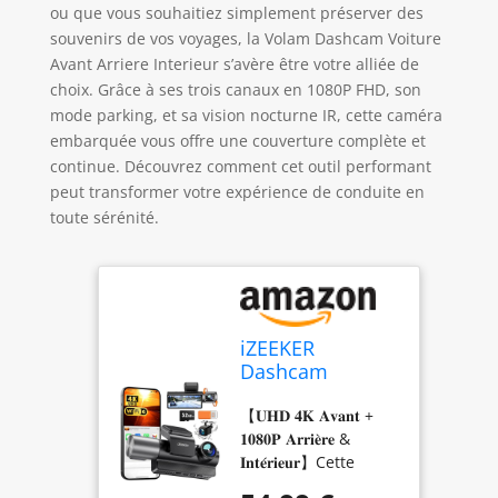
ou que vous souhaitiez simplement préserver des
souvenirs de vos voyages, la Volam Dashcam Voiture
Avant Arriere Interieur s’avère être votre alliée de
choix. Grâce à ses trois canaux en 1080P FHD, son
mode parking, et sa vision nocturne IR, cette caméra
embarquée vous offre une couverture complète et
continue. Découvrez comment cet outil performant
peut transformer votre expérience de conduite en
toute sérénité.
iZEEKER
Dashcam
Voiture 3 Canaux
【𝐔𝐇𝐃 𝟒𝐊 𝐀𝐯𝐚𝐧𝐭 +
4K avec Carte SD
𝟏𝟎𝟖𝟎𝐏 𝐀𝐫𝐫𝐢𝐞̀𝐫𝐞 &
32 Go,
𝐈𝐧𝐭𝐞́𝐫𝐢𝐞𝐮𝐫】Cette
4K+1080P+1080P
dashcam enregistre
Avant, Arrière et