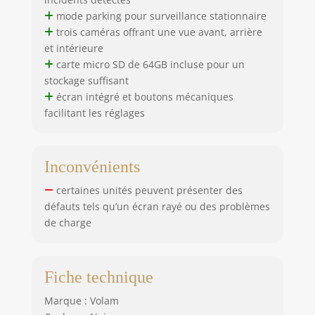
Viidure sur iOS ou
mode parking pour surveillance stationnaire
Android pour
prévisualiser,
trois caméras offrant une vue avant, arrière
télécharger et revoir
et intérieure
instantanément vos
carte micro SD de 64GB incluse pour un
vidéos. Vous pouvez
stockage suffisant
également ajuster
écran intégré et boutons mécaniques
les réglages depuis
facilitant les réglages
votre téléphone et
mettre à jour le
micrologiciel sans fil.
Que vous souhaitiez
Inconvénients
consulter
certaines unités peuvent présenter des
rapidement un
défauts tels qu’un écran rayé ou des problèmes
enregistrement ou
de charge
sauvegarder un
moment important,
l’application facilite
la gestion de vos
Fiche technique
vidéos.
【𝐄𝐧𝐫𝐞𝐠𝐢𝐬𝐭𝐫𝐞𝐦𝐞𝐧𝐭 𝐞𝐧
Marque : Volam
𝐁𝐨𝐮𝐜𝐥𝐞+ 𝐂𝐚𝐫𝐭𝐞 𝐦𝐢𝐜𝐫𝐨𝐒𝐃