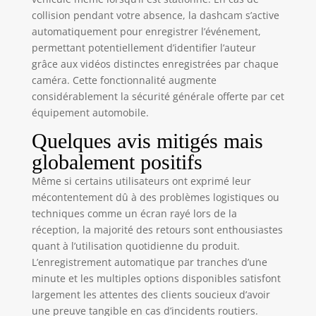
optimisent le
collision pendant votre absence, la dashcam s’active
contraste et les
automatiquement pour enregistrer l’événement,
détails pour mieux
permettant potentiellement d’identifier l’auteur
distinguer les
grâce aux vidéos distinctes enregistrées par chaque
véhicules, les
caméra. Cette fonctionnalité augmente
piétons et l’activité
considérablement la sécurité générale offerte par cet
dans l’habitacle
équipement automobile.
pendant la nuit.
【𝐒𝐮𝐫𝐯𝐞𝐢𝐥𝐥𝐚𝐧𝐜𝐞 𝟐𝟒 𝐇 &
Quelques avis mitigés mais
𝐆-𝐒𝐞𝐧𝐬𝐨𝐫】Surveillez
globalement positifs
votre véhicule même
lorsqu’il est
Même si certains utilisateurs ont exprimé leur
stationné grâce au
mécontentement dû à des problèmes logistiques ou
mode parking 24
techniques comme un écran rayé lors de la
heures et au G-
réception, la majorité des retours sont enthousiastes
Sensor intégré. Les
quant à l’utilisation quotidienne du produit.
mouvements ou les
L’enregistrement automatique par tranches d’une
chocs déclenchent
automatiquement un
minute et les multiples options disponibles satisfont
enregistrement,
largement les attentes des clients soucieux d’avoir
tandis que le G-
une preuve tangible en cas d’incidents routiers.