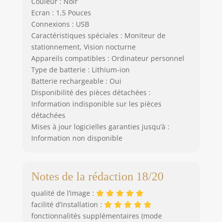
Couleur : Noir
𝟑𝟐 𝐆𝐨 𝐈𝐧𝐜𝐥𝐮𝐬𝐞】Cette
Ecran : 1,5 Pouces
dashcam prend en
Connexions : USB
charge
Caractéristiques spéciales : Moniteur de
l’enregistrement en
stationnement, Vision nocturne
boucle et remplace
Appareils compatibles : Ordinateur personnel
automatiquement
Type de batterie : Lithium-ion
les fichiers les plus
anciens, tout en
Batterie rechargeable : Oui
protégeant les
Disponibilité des pièces détachées :
séquences
Information indisponible sur les pièces
importantes contre
détachées
l’effacement. Une
Mises à jour logicielles garanties jusqu’à :
carte microSD de 32
Information non disponible
Go est incluse pour
une utilisation
immédiate. La
caméra accepte
Notes de la rédaction 18/20
également les cartes
qualité de l’image :
microSD U3 ou
facilité d’installation :
supérieures jusqu’à
fonctionnalités supplémentaires (mode
128 Go. Formatez la