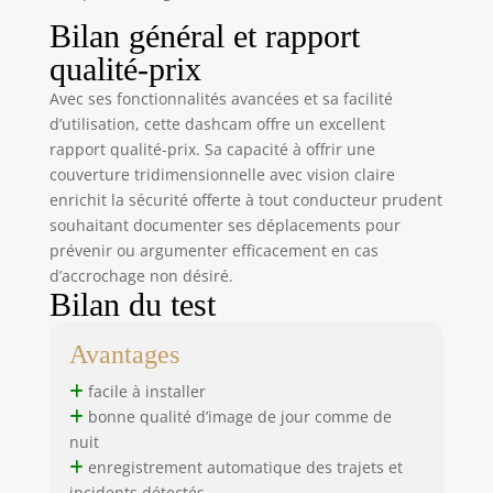
Sensor verrouille les
Bilan général et rapport
séquences liées aux
collisions afin
qualité-prix
d’éviter leur
Avec ses fonctionnalités avancées et sa facilité
écrasement. Le
d’utilisation, cette dashcam offre un excellent
mode parking
nécessite un kit de
rapport qualité-prix. Sa capacité à offrir une
câblage séparé, non
couverture tridimensionnelle avec vision claire
inclus. 🎁Pour
enrichit la sécurité offerte à tout conducteur prudent
obtenir gratuitement
souhaitant documenter ses déplacements pour
ce kit, veuillez écrire
prévenir ou argumenter efficacement en cas
à
d’accrochage non désiré.
support@izeeker.co
Bilan du test
🎁. Idéal dans la rue,
sur un parking ou
Avantages
dans un garage.
【𝐂𝐨𝐦𝐦𝐚𝐧𝐝𝐞 𝐬𝐚𝐧𝐬 𝐅𝐢𝐥
facile à installer
𝐯𝐢𝐚 𝐥’𝐀𝐩𝐩】Connectez
bonne qualité d’image de jour comme de
votre smartphone à
nuit
la dashcam et
enregistrement automatique des trajets et
utilisez l’application
incidents détectés