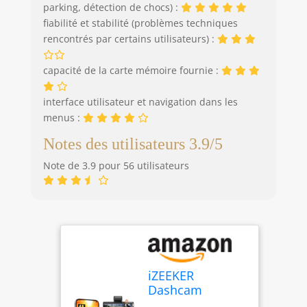
carte avant la
parking, détection de chocs) :
première utilisation
fiabilité et stabilité (problèmes techniques
afin d’assurer des
rencontrés par certains utilisateurs) :
performances
optimales.
capacité de la carte mémoire fournie :
【𝐀𝐬𝐬𝐢𝐬𝐭𝐚𝐧𝐜𝐞 𝐅𝐢𝐚𝐛𝐥𝐞 &
𝐆𝐚𝐫𝐚𝐧𝐭𝐢𝐞 𝐝𝐞 𝟐 𝐀𝐧𝐬】
interface utilisateur et navigation dans les
Cette dashcam
menus :
bénéficie d’une
garantie complète de
Notes des utilisateurs 3.9/5
2 ans et d’une
assistance client
Note de 3.9 pour 56 utilisateurs
disponible 24 h/24,
pour une tranquillité
d’esprit à chaque
trajet. Notre équipe
reste à votre
disposition pour
vous aider à
iZEEKER
résoudre
Dashcam
rapidement tout
Voiture 3 Canaux