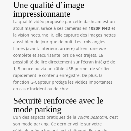
capture clairement
Une qualité d’image
chaque instant, de
impressionnante
jour comme de nuit.
【𝐕𝐢𝐬𝐢𝐨𝐧 𝐍𝐨𝐜𝐭𝐮𝐫𝐧𝐞
La qualité vidéo proposée par cette dashcam est un
𝐒𝐮𝐩𝐞𝐫 𝐒𝐭𝐚𝐫𝐥𝐢𝐠𝐡𝐭】Des
atout majeur. Grâce à ses caméras en
1080P FHD
et
capteurs avancés
la vision nocturne IR, elle capture des images nettes
pour faible
aussi bien de jour que de nuit. Les trois angles
luminosité et des
filmés (avant, intérieur, arrière) offrent une vue
objectifs à grande
complète et sécurisante lors de vos trajets. La
ouverture
possibilité de lire directement sur l’écran intégré de
permettent d’obtenir
des images claires,
1, 5 pouce ou via un câble USB permet de vérifier
même dans des
rapidement le contenu enregistré. De plus, la
environnements
fonction G-Capteur protège les vidéos importantes
sombres : 4K à
en cas d’incident ou de choc.
l’avant avec une
Sécurité renforcée avec le
ouverture F1.6,
1080P à l’arrière avec
mode parking
F1.8 et 1080P dans
L’un des aspects pratiques de la
Volam Dashcam
, c’est
l’habitacle avec F1.6.
Les technologies
son mode parking. Ce dernier veille sur votre
HDR et WDR
véhicule même lorsqu’il est stationné. En cas de