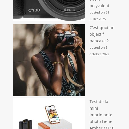
polyvalent
posted on 31
juillet 2025
C’est quoi un
objectif
pancake ?
posted on 3
octobre 2022
Test de la
mini
imprimante
photo Liene
Amber M110