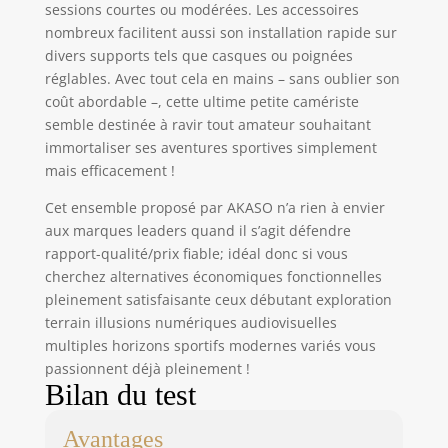
votre téléphone ou
sessions courtes ou modérées. Les accessoires
votre tablette et de
nombreux facilitent aussi son installation rapide sur
vous connecter à la
divers supports tels que casques ou poignées
caméra. Vous
réglables. Avec tout cela en mains – sans oublier son
pouvez maintenant
coût abordable –, cette ultime petite camériste
visionner les
semble destinée à ravir tout amateur souhaitant
images ou même
immortaliser ses aventures sportives simplement
les déclencher via
mais efficacement !
votre smartphone
Android ou iOS. Le
Cet ensemble proposé par AKASO n’a rien à envier
signal WiFi peut
aux marques leaders quand il s’agit défendre
atteindre jusqu'à
rapport-qualité/prix fiable; idéal donc si vous
10 mètres. 【Durée
cherchez alternatives économiques fonctionnelles
de vie de la
pleinement satisfaisante ceux débutant exploration
Batterie
Améliorée】 La
terrain illusions numériques audiovisuelles
caméra d'action
multiples horizons sportifs modernes variés vous
AKASO EK7000 est
passionnent déjà pleinement !
livrée avec deux
Bilan du test
batteries de
1050mAh, dont
Avantages
chacune peut