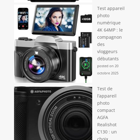
Test appareil
photo
numérique
4K 64MP : le
compagnon
des
vloggeurs
débutants
posted on 20
octobre 2025
Test de
l’appareil
photo
compact
AGFA
Realishot
C130 : un
choix