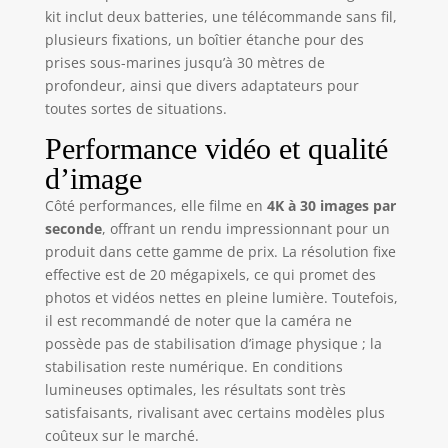
kit inclut deux batteries, une télécommande sans fil,
d'un boîtier
plusieurs fixations, un boîtier étanche pour des
étanche il peut
prendre des
prises sous-marines jusqu’à 30 mètres de
photos sous l'eau
profondeur, ainsi que divers adaptateurs pour
jusqu'à 40M de
toutes sortes de situations.
profondeur. Idéal
Performance vidéo et qualité
pour les activités
de plein air,
d’image
comme la natation,
Côté performances, elle filme en
4K à 30 images par
le surf, etc. Le
seconde
, offrant un rendu impressionnant pour un
paquet contient en
outre un set de 19
produit dans cette gamme de prix. La résolution fixe
accessoires qui
effective est de 20 mégapixels, ce qui promet des
permet de fixer la
photos et vidéos nettes en pleine lumière. Toutefois,
caméra presque
il est recommandé de noter que la caméra ne
partout.
possède pas de stabilisation d’image physique ; la
【Stabilisation
stabilisation reste numérique. En conditions
Électronique de
lumineuses optimales, les résultats sont très
L'Image】 : La
satisfaisants, rivalisant avec certains modèles plus
stabilisation
coûteux sur le marché.
électronique de