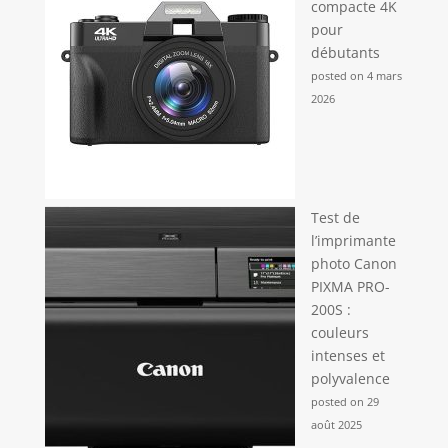
compacte 4K
pour
débutants
posted on 4 mars
2026
Test de
l’imprimante
photo Canon
PIXMA PRO-
200S :
couleurs
intenses et
polyvalence
posted on 29
août 2025