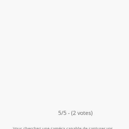
5/5 - (2 votes)
Vous cherchez une caméra capable de capturer vos