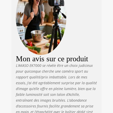
EK7000 est conçue
pour les
environnements
extrêmes. Équipé
d'un boîtier
étanche il peut
prendre des
photos sous l'eau
jusqu'à 40M de
profondeur. Idéal
pour les activités
Mon avis sur ce produit
de plein air,
comme la natation,
L’AKASO EK7000 se révèle être un choix judicieux
le surf, etc. Le
pour quiconque cherche une caméra sport au
paquet contient en
rapport qualité/prix imbattable. Lors de mes
outre un set de 19
essais, j’ai été agréablement surprise par la qualité
accessoires qui
d’image qu’elle offre en pleine lumière, bien que la
permet de fixer la
faible luminosité soit son talon d’Achille,
caméra presque
entraînant des images bruitées. L’abondance
partout.
d’accessoires fournis facilite grandement sa prise
【Stabilisation
en main, et l’étanchéité avec le boîtier dédié s’est
Électronique de