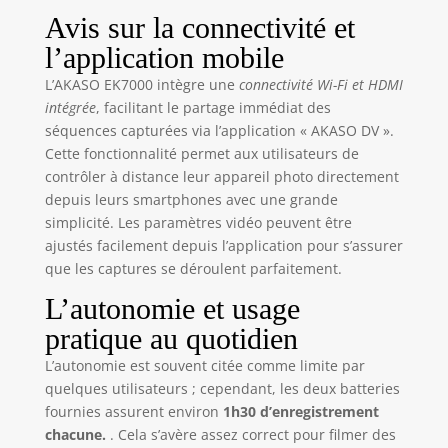
l'image (EIS)
Avis sur la connectivité et
intégrée fournit
l’application mobile
des vidéos stables
et fluides. AKASO
L’AKASO EK7000 intègre une
connectivité Wi-Fi et HDMI
caméra sport
intégrée
, facilitant le partage immédiat des
EK7000 assure des
séquences capturées via l’application « AKASO DV ».
prises de vue
Cette fonctionnalité permet aux utilisateurs de
exceptionnelles
contrôler à distance leur appareil photo directement
d'objets en
depuis leurs smartphones avec une grande
mouvement
simplicité. Les paramètres vidéo peuvent être
rapide. 【Fonction
WIFI et HDMI
ajustés facilement depuis l’application pour s’assurer
Intégrée】Modifiez
que les captures se déroulent parfaitement.
et partagez vos
L’autonomie et usage
enregistrements
en quelques
pratique au quotidien
minutes. Il vous
L’autonomie est souvent citée comme limite par
suffit de
quelques utilisateurs ; cependant, les deux batteries
télécharger
fournies assurent environ
1h30 d’enregistrement
l'application
(AKASO GO) sur
chacune.
. Cela s’avère assez correct pour filmer des