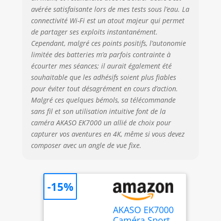
avérée satisfaisante lors de mes tests sous l’eau. La
L'Image】 : La
stabilisation
connectivité Wi-Fi est un atout majeur qui permet
électronique de
de partager ses exploits instantanément.
l'image (EIS)
Cependant, malgré ces points positifs, l’autonomie
intégrée fournit
limitée des batteries m’a parfois contrainte à
des vidéos stables
écourter mes séances; il aurait également été
et fluides. AKASO
souhaitable que les adhésifs soient plus fiables
caméra sport
pour éviter tout désagrément en cours d’action.
EK7000 assure des
Malgré ces quelques bémols, sa télécommande
prises de vue
sans fil et son utilisation intuitive font de la
exceptionnelles
caméra AKASO EK7000 un allié de choix pour
d'objets en
capturer vos aventures en 4K, même si vous devez
mouvement
rapide. 【Fonction
composer avec un angle de vue fixe.
WIFI et HDMI
Intégrée】Modifiez
et partagez vos
-15%
enregistrements
en quelques
minutes. Il vous
AKASO EK7000
suffit de
Caméra Sport