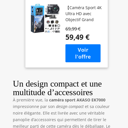
30FPS 20MP
【Caméra Sport 4K
WiFi 4K
Ultra HD avec
Camera
Objectif Grand
Étanche
Angle 170°】
Stabilisateur
69,99 €
Enregistrement
59,49 €
vidéo jusqu'à
4K/30fps et
2,7K/30fps et
photos 20MP. La
résolution est
environ 4x plus
élevée que celle
des caméras HD
Un design compact et une
traditionnelles.
multitude d’accessoires
【Caméra Étanche
40M】AKASO
À première vue, la
caméra sport AKASO EK7000
Caméra Étanche
impressionne par son
design compact
et sa couleur
EK7000 est conçue
noire élégante. Elle est livrée avec une véritable
pour les
panoplie d’accessoires qui permettent de tirer le
environnements
meilleur parti de cette caméra dès le déballage. Le
extrêmes. Équipé