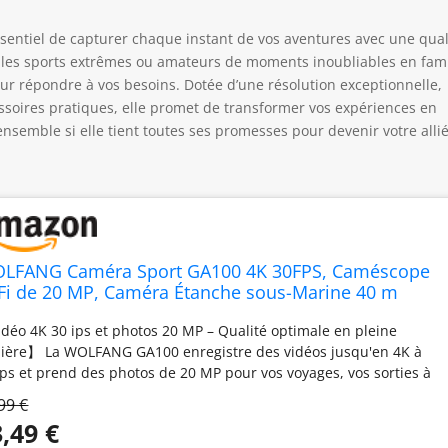
ssentiel de capturer chaque instant de vos aventures avec une qual
 les sports extrêmes ou amateurs de moments inoubliables en fami
ur répondre à vos besoins. Dotée d’une résolution exceptionnelle,
essoires pratiques, elle promet de transformer vos expériences en
nsemble si elle tient toutes ses promesses pour devenir votre alli
LFANG Caméra Sport GA100 4K 30FPS, Caméscope
Fi de 20 MP, Caméra Étanche sous-Marine 40 m
ec Double Microphone, télécommande, EIS Anti-
déo 4K 30 ips et photos 20 MP – Qualité optimale en pleine
bration, Batterie 2 x 1050 mAh, Divers Accessoires
ière】 La WOLFANG GA100 enregistre des vidéos jusqu'en 4K à
ips et prend des photos de 20 MP pour vos voyages, vos sorties à
o et vos activités de plein air quotidiennes. Pour des détails et des
99 €
leurs plus nets, utilisez la caméra en plein jour et assurez-vous
,49 €
elle soit stable ; les vidéos en intérieur ou en faible luminosité