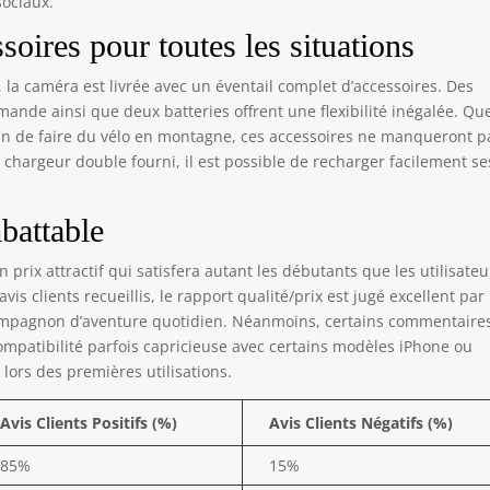
sociaux.
uel d'utilisation fourni pour votre version d'appareil photo. La
nexion Wi-Fi de l'appareil photo établit une connexion directe
soires pour toutes les situations
c votre téléphone et ne fournit pas d'accès à Internet. 【Service
ès-vente fiable et accessoires fournis】 Nous offrons une
n, la caméra est livrée avec un éventail complet d’accessoires. Des
antie de 24 mois. Quel que soit votre besoin, nous vous
mande ainsi que deux batteries offrent une flexibilité inégalée. Qu
ondrons dans les meilleurs délais, sous 24 heures. Pour toute
ain de faire du vélo en montagne, ces accessoires ne manqueront p
stion, veuillez nous contacter via notre service client en ligne ou
 chargeur double fourni, il est possible de recharger facilement se
e-mail à l'adresse 𝐬𝐮𝐩𝐩𝐨𝐫𝐭.𝐯𝐜@𝐰𝐨𝐥𝐟𝐚𝐧𝐠.𝐜𝐨. Nous nous engageons à
oudre votre problème au plus vite et à votre entière satisfaction.
battable
prix attractif qui satisfera autant les débutants que les utilisateu
s clients recueillis, le rapport qualité/prix est jugé excellent par
ompagnon d’aventure quotidien. Néanmoins, certains commentaire
ompatibilité parfois capricieuse avec certains modèles iPhone ou
lors des premières utilisations.
Avis Clients Positifs (%)
Avis Clients Négatifs (%)
85%
15%