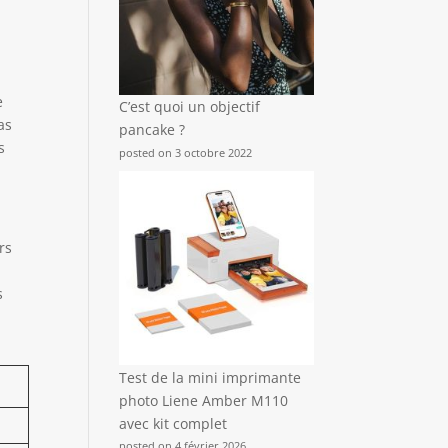
e
C’est quoi un objectif
as
pancake ?
s
posted on 3 octobre 2022
rs
s
Test de la mini imprimante
photo Liene Amber M110
avec kit complet
posted on 4 février 2026