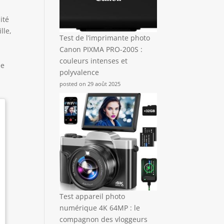
ité
lle,
Test de l’imprimante photo
Canon PIXMA PRO-200S :
couleurs intenses et
ée
polyvalence
posted on 29 août 2025
Test appareil photo
numérique 4K 64MP : le
compagnon des vloggeurs