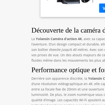
peu
éle
de 
Le 
mèt
ver
Découverte de la caméra 
pas
d'é
La
Yolansin Caméra d’action 4K
, avec sa capac
son
l’aventure. D’un design compact et durable, el
boî
son boîtier
étanche jusqu’à 40 mètres
. Avec son 
uti
vos prises de vue. Un des atouts majeurs de ce
et 
fluides même dans les mouvements les plus a
16 
enr
Performance optique et fo
s'a
ess
Derrière son apparence discrète, la
Yolansin 
d'e
d’une résolution vidéographique en
4K
, elle 
Wi-
entre sa focale fixe de 20mm et une ouvertur
sma
luminosité. De plus, le zoom numérique vous of
des
qualité d’image. Les capacités Wi-Fi ajoutent
tél