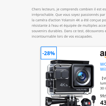
Chers lecteurs, je comprends combien il est e
irréprochable. Que vous soyez passionnés par
la caméra d’action Yolansin 4K a été conçue po
résistante à l’eau et équipée de multiples acc
souvenirs durables. Dans ce test, découvrons e
incontournable lors de vos escapades.
-28%
WO
Wi
av
【Vi
Vi
lum
30 
vél
59,
cou
43
qu'