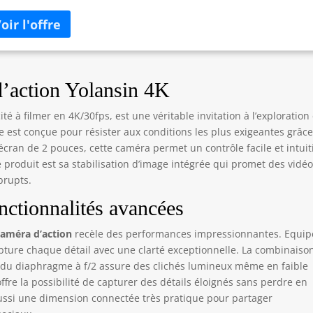
vent présenter plus de bruit et moins de détails. La stabilisation
ctronique de l'image (EIS) contribue à réduire les tremblements
l'appareil. 【Boîtier étanche 40 m – Le boîtier n'est pas étanche】
boîtier étanche inclus permet une utilisation sous l'eau jusqu'à 40
res de profondeur lorsqu'il est correctement installé et
rouillé. Le boîtier n'est pas étanche et la télécommande ne doit
d’action Yolansin 4K
 être immergée. Avant toute immersion, vérifiez que la zone
tanchéité est propre, correctement positionnée et en bon état ; le
ité à filmer en 4K/30fps, est une véritable invitation à l’exploration 
 peut être plus faible ou étouffé lorsque la caméra est dans le
le est conçue pour résister aux conditions les plus exigeantes grâce
tier. 【Carte microSD requise – Formatez-la avant la première
écran de 2 pouces, cette caméra permet un contrôle facile et intuit
lisation】 Une carte microSD est nécessaire pour l'enregistrement
 produit est sa stabilisation d’image intégrée qui promet des vidé
n'est pas fournie. Utilisez une carte microSD U3 d'une capacité de
brupts.
à 64 Go et formatez-la dans l'appareil photo avant le premier
egistrement. Si le message « Veuillez insérer une carte SD »
nctionnalités avancées
ffiche, formatez à nouveau la carte dans l'appareil photo ou
ayez une autre carte compatible afin d'éviter les interruptions
Caméra d’action
recèle des performances impressionnantes. Equip
nregistrement ou la perte de fichiers. 【Contrôle via application
capture chaque détail avec une clarté exceptionnelle. La combinaiso
Fi et partage instantané】 Connectez le GA100 à votre
e du diaphragme à f/2 assure des clichés lumineux même en faible
rtphone via Wi-Fi pour la prévisualisation en direct, le réglage
fre la possibilité de capturer des détails éloignés sans perdre en
 paramètres de l'appareil photo et le transfert de vidéos. Veuillez
 aussi une dimension connectée très pratique pour partager
écharger et utiliser l'application compatible indiquée dans le