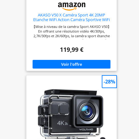
AKASO V50 X Caméra Sport 4K 20MP
Etanche WiFi Action Caméra Sportive WiFi
【Mise à niveau de la caméra Sport AKASO V50】
En offrant une résolution vidéo 4K/30fps,
2,7K/30fps et 2K/60fps, la caméra sport étanche
AKASO V50X vous permet de réaliser des vidéos
ultra HD incroyables qui enregistrent clairement la
119,99 €
beauté et les merveilles de la vie. 【Écran tactile
intuitif】Avec un écran tactile et des modes de
capture simples et rationalisés, il est facile
d'intervenir et d'obtenir de superbes photos. Il
suffit de glisser et d'appuyer sur l'écran.
【Stabilisation d'images électroniques】La caméra
étanche AKASO V50X enregistre des vidéos fluides
-28%
et stables, que vous fassiez du ski, de la plongée
avec tuba ou que vous poursuiviez votre chien
dans le jardin. 【Longue durée de vie de la
batterie】La caméra sport AKASO V50X est livrée
avec 2 piles rechargeables de 1350 mAh qui
prennent en charge l'enregistrement vidéo jusqu'à
180 minutes. De plus, le kit de 17 accessoires est
compatible avec la plupart des caméras sportives,
y compris GoPro. 【Angle de vue réglable】Vous
pouvez définir l'angle de vue de cette caméra
sport en fonction de vos besoins, entre 170°, 140°,
110° et 70°. En activant le calibrage de distorsion,
il est possible de corriger la distorsion de l'image.