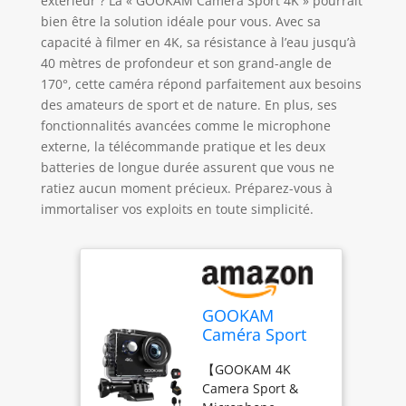
extérieur ? La « GOOKAM Caméra Sport 4K » pourrait
bien être la solution idéale pour vous. Avec sa
capacité à filmer en 4K, sa résistance à l’eau jusqu’à
40 mètres de profondeur et son grand-angle de
170°, cette caméra répond parfaitement aux besoins
des amateurs de sport et de nature. En plus, ses
fonctionnalités avancées comme le microphone
externe, la télécommande pratique et les deux
batteries de longue durée assurent que vous ne
ratiez aucun moment précieux. Préparez-vous à
immortaliser vos exploits en toute simplicité.
GOOKAM
Caméra Sport
4K 30fps WiFi,
【GOOKAM 4K
Caméra
Camera Sport &
Étanche 40M