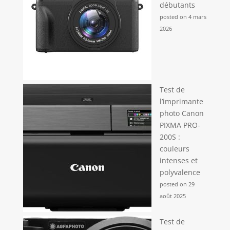
débutants
posted on 4 mars
2026
Test de
l’imprimante
photo Canon
PIXMA PRO-
200S :
couleurs
intenses et
polyvalence
posted on 29
août 2025
Test de