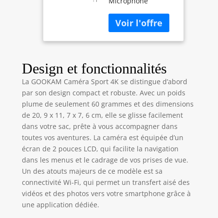
Microphone
avec
Externe】GOOKAM
170°Grand-
caméra sport 4K a
Angle
images 20MP et
Microphone
plusieurs formats
Externe 2.4G
vidéo: 4K / 30fps ,
Télécommande,
2.7K / 30fps, 1080P /
2 Batteries 2 x
Design et fonctionnalités
60fps. Microphone
1050 mAh et Kit
La GOOKAM Caméra Sport 4K se distingue d’abord
externe qui peut en
d'Accessoires -
par son design compact et robuste. Avec un poids
fait enregistrer le
GO 2…
son à moins de 10
plume de seulement 60 grammes et des dimensions
mètres de la vidéo,
de 20, 9 x 11, 7 x 7, 6 cm, elle se glisse facilement
faire de votre film
dans votre sac, prête à vous accompagner dans
est plus vivant et
toutes vos aventures. La caméra est équipée d’un
intéressant.
écran de 2 pouces LCD, qui facilite la navigation
dans les menus et le cadrage de vos prises de vue.
Un des atouts majeurs de ce modèle est sa
connectivité Wi-Fi, qui permet un transfert aisé des
vidéos et des photos vers votre smartphone grâce à
une application dédiée.