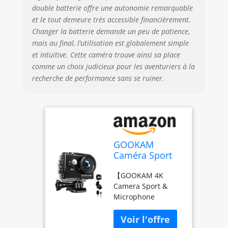
double batterie offre une autonomie remarquable
et le tout demeure très accessible financièrement.
Changer la batterie demande un peu de patience,
mais au final, l’utilisation est globalement simple
et intuitive. Cette caméra trouve ainsi sa place
comme un choix judicieux pour les aventuriers à la
recherche de performance sans se ruiner.
GOOKAM
Caméra Sport
4K 30fps WiFi,
【GOOKAM 4K
Caméra
Camera Sport &
Étanche 40M
Microphone
avec
Externe】GOOKAM
170°Grand-
caméra sport 4K a
Angle