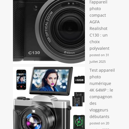
l’appareil
photo
compact
AGFA
Realishot
C130 : un
choix
polyvalent
posted on 31
juillet 2025
Test appareil
photo
numérique
4K 64MP : le
compagnon
des
vloggeurs
débutants
posted on 20