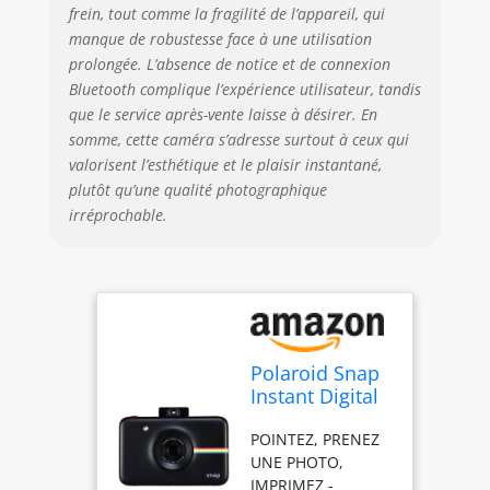
frein, tout comme la fragilité de l’appareil, qui
Insérez une carte
manque de robustesse face à une utilisation
microSD pour
enregistrer vos
prolongée. L’absence de notice et de connexion
photos afin de les
Bluetooth complique l’expérience utilisateur, tandis
imprimer plus
que le service après-vente laisse à désirer. En
tard. DES
somme, cette caméra s’adresse surtout à ceux qui
IMPRESSIONS
valorisent l’esthétique et le plaisir instantané,
VIBRANTES DE
plutôt qu’une qualité photographique
COULEUR - La
irréprochable.
technologie
d'impression ZINK
ZERO INK élimine
tout besoin d'encre
ou de toner. Les
impressions sur
papier photo
Polaroid Snap
autocollant de 2 x
Instant Digital
3 pouces (5 x 7,6
Camera (Black)
cm) sont non
POINTEZ, PRENEZ
with ZINK Zero
seulement
UNE PHOTO,
Ink Printing
vibrantes de
IMPRIMEZ -
Technology