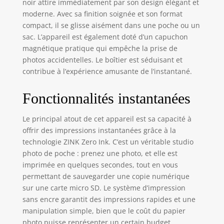
noir attire immédiatement par son design élégant et
déclencheur pour
moderne. Avec sa finition soignée et son format
capturer l'image,
compact, il se glisse aisément dans une poche ou un
puis imprimez la
sac. L’appareil est également doté d’un capuchon
photo et voyez vos
magnétique pratique qui empêche la prise de
souvenirs prendre
photos accidentelles. Le boîtier est séduisant et
vie. APPAREIL
PHOTO AVEC
contribue à l’expérience amusante de l’instantané.
IMPRIMANTE
INTÉGRÉE – Le
Fonctionnalités instantanées
choix idéal pour
prendre des
Le principal atout de cet appareil est sa capacité à
portraits
offrir des impressions instantanées grâce à la
photographiques
technologie ZINK Zero Ink. C’est un véritable studio
ou des
photo de poche : prenez une photo, et elle est
autoportraits. Cet
imprimée en quelques secondes, tout en vous
appareil photo de
10 mégapixels
permettant de sauvegarder une copie numérique
permet de capter
sur une carte micro SD. Le système d’impression
les moindres
sans encre garantit des impressions rapides et une
détails et
manipulation simple, bien que le coût du papier
d’imprimer une
photo puisse représenter un certain budget