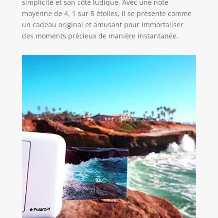
simplicité et son côté ludique. Avec une note
de bricolage ou
moyenne de 4, 1 sur 5 étoiles, il se présente comme
partir à l’aventure.
un cadeau original et amusant pour immortaliser
La dragonne
attachée à
des moments précieux de manière instantanée.
l’appareil vous
permet de le
garder à portée de
main, que vous
soyez à l'intérieur,
à l'extérieur, à une
fête ou en
vacances.