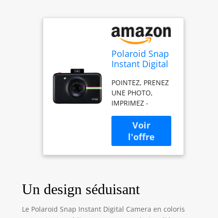
Polaroid Snap
Instant Digital
Camera (Black)
POINTEZ, PRENEZ
with ZINK Zero
UNE PHOTO,
Ink Printing
IMPRIMEZ -
Technology
Prendre de belles
photos
instantanées n’a
jamais été aussi
simple ou aussi
amusant. Cadrez
simplement le
sujet à l'aide de
Un design séduisant
l'écran tactile,
appuyez sur le
Le Polaroid Snap Instant Digital Camera en coloris
bouton