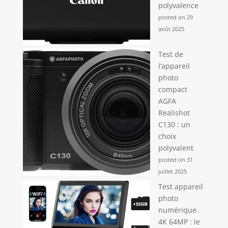
polyvalence
posted on 29
août 2025
Test de
l’appareil
photo
compact
AGFA
Realishot
C130 : un
choix
polyvalent
posted on 31
juillet 2025
Test appareil
photo
numérique
4K 64MP : le