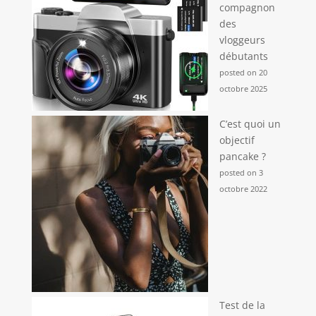
compagnon
des
vloggeurs
débutants
posted on 20
octobre 2025
C’est quoi un
objectif
pancake ?
posted on 3
octobre 2022
Test de la