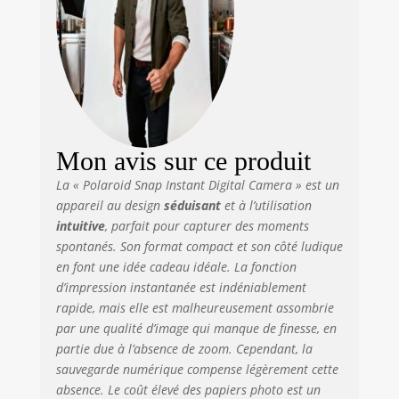
photo et voyez vos
souvenirs prendre
vie. APPAREIL
PHOTO AVEC
IMPRIMANTE
INTÉGRÉE – Le
choix idéal pour
prendre des
portraits
Mon avis sur ce produit
photographiques
La « Polaroid Snap Instant Digital Camera » est un
ou des
appareil au design
séduisant
et à l’utilisation
autoportraits. Cet
appareil photo de
intuitive
, parfait pour capturer des moments
10 mégapixels
spontanés. Son format compact et son côté ludique
permet de capter
en font une idée cadeau idéale. La fonction
les moindres
d’impression instantanée est indéniablement
détails et
rapide, mais elle est malheureusement assombrie
d’imprimer une
par une qualité d’image qui manque de finesse, en
photo en un
partie due à l’absence de zoom. Cependant, la
instant sans avoir
sauvegarde numérique compense légèrement cette
besoin de pellicule
absence. Le coût élevé des papiers photo est un
ou de toner.