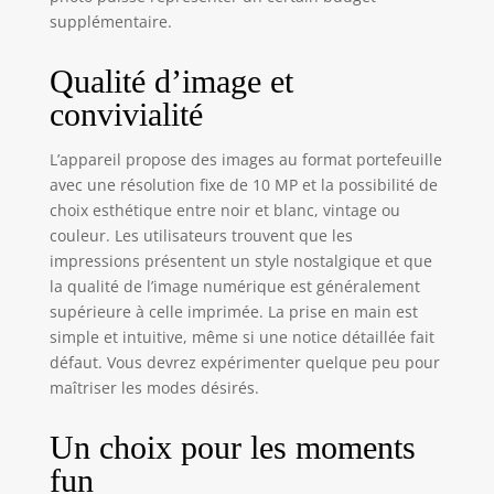
photo en un
supplémentaire.
instant sans avoir
besoin de pellicule
Qualité d’image et
ou de toner.
Insérez une carte
convivialité
microSD pour
enregistrer vos
L’appareil propose des images au format portefeuille
photos afin de les
avec une résolution fixe de 10 MP et la possibilité de
imprimer plus
choix esthétique entre noir et blanc, vintage ou
tard. DES
couleur. Les utilisateurs trouvent que les
IMPRESSIONS
impressions présentent un style nostalgique et que
VIBRANTES DE
la qualité de l’image numérique est généralement
COULEUR - La
technologie
supérieure à celle imprimée. La prise en main est
d'impression ZINK
simple et intuitive, même si une notice détaillée fait
ZERO INK élimine
défaut. Vous devrez expérimenter quelque peu pour
tout besoin d'encre
maîtriser les modes désirés.
ou de toner. Les
impressions sur
Un choix pour les moments
papier photo
fun
autocollant de 2 x