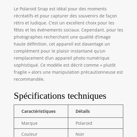
3 pouces (5 x 7,6
cm) sont non
Le Polaroid Snap est idéal pour des moments
seulement
récréatifs et pour capturer des souvenirs de façon
vibrantes de
rétro et ludique. C’est un excellent choix pour les
couleur et
fêtes et les événements sociaux. Cependant, pour les
réalistes, mais
photographes recherchant une qualité d’image
elles sont aussi
haute définition, cet appareil est davantage un
résistantes à l'eau,
complément pour le plaisir instantané qu’un
résistantes aux
remplacement d’un appareil photo numérique
déchirures,
résistantes au
sophistiqué. Ce modèle est décrit comme « plutôt
maculage et
fragile » alors une manipulation précautionneuse est
sèches au toucher.
recommandée.
IMPRIMER ET
COLLER - Les
Spécifications techniques
photos sont
imprimées sur du
papier autocollant
Caractéristiques
Détails
Polaroid ZINK afin
de vous permettre
Marque
Polaroid
d’agrémenter tout
Couleur
Noir
projet artistique