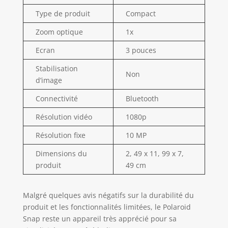
avec des photos de
Type de produit
Compact
2 x 3 pouces (5 x
7,6 cm). Que vous
Zoom optique
1x
soyez en train de
Ecran
3 pouces
fabriquer des
cartes ou de faire
Stabilisation
du scrapbooking, il
Non
d’image
suffit de retirer le
film protecteur au
Connectivité
Bluetooth
dos des photos et
de laisser libre
Résolution vidéo
1080p
cours à votre
Résolution fixe
10 MP
imagination.
DESIGN COMPACT
Dimensions du
2, 49 x 11, 99 x 7,
- Cet appareil au
produit
49 cm
design épuré,
coloré et compact
est idéal pour ceux
Malgré quelques avis négatifs sur la durabilité du
qui aiment
produit et les fonctionnalités limitées, le Polaroid
voyager, bloguer,
Snap reste un appareil très apprécié pour sa
faire des projets