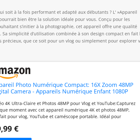
 soit à la fois performant et adapté aux débutants ? L' »Appareil
rrait bien être la solution idéale pour vous. Conçu pour les
haitant s’initier à la photographie, cet appareil offre une qualité
 Sa simplicité d’utilisation combinée à son design compact en fait 
précieux, que ce soit pour un vlog ou simplement pour explorer 
pareil Photo Numérique Compact: 16X Zoom 48MP
gital Camera - Appareils Numérique Enfant 1080P
mera Vlog - Appareil Photo Numérique Ado avec
éo 4K Ultra-Claire et Photos 48MP pour Vlog et YouTube:Capturez
Go Carte pour Adolescents Débutants Noir
que moment avec cet appareil numérique 4K et photos 48MP,
fait pour vlog, YouTube et caméscope portable. Idéal pour
ants et amateurs de photo, ce mini appareil digital offre une
,99 €
lité HD et des images nettes. Zoom 16x et Autofocus
omatique pour Toutes les Situations:Profitez du zoom optique