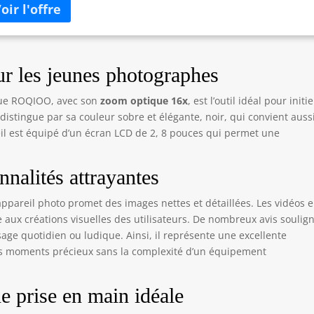
 et de l’autofocus automatique pour capturer chaque détail, que
soit pour un vlog, un caméscope ou un usage photo numérique.
ign noir compact, idéal pour débutants et enfants. Photos et
éos Stables grâce à la Stabilisation:Cet appareil mini dispose
ne fonction anti-vibration pour des vidéos et photos stables et
r les jeunes photographes
tes. Idéal pour vlog, caméscope ou usage numérique, adapté aux
ants et débutants explorant la photographie et la vidéo. Compact
ue ROQIOO, avec son
zoom optique 16x
, est l’outil idéal pour initie
Pratique pour Tous les Appareils Numériques:Cet appareil mini
 distingue par sa couleur sobre et élégante, noir, qui convient auss
 facile à transporter et compatible avec différents types de
eil est équipé d’un écran LCD de 2, 8 pouces qui permet une
éras numériques et caméscopes. Design noir élégant, parfait
r les usages pro ou pour enfants découvrant la photo et la vidéo
érique. Polyvalent, Mini et Pas Cher:Cet appareil numérique
nnalités attrayantes
r est idéal pour vlog, caméscope, photo HD, digital ou appareil
able. Mini mais puissant, il offre une expérience proche d’un
 appareil photo promet des images nettes et détaillées. Les vidéos 
areil pro, simple d’utilisation et pas cher pour enfants et
ux créations visuelles des utilisateurs. De nombreux avis soulig
utants.
ge quotidien ou ludique. Ainsi, il représente une excellente
es moments précieux sans la complexité d’un équipement
e prise en main idéale