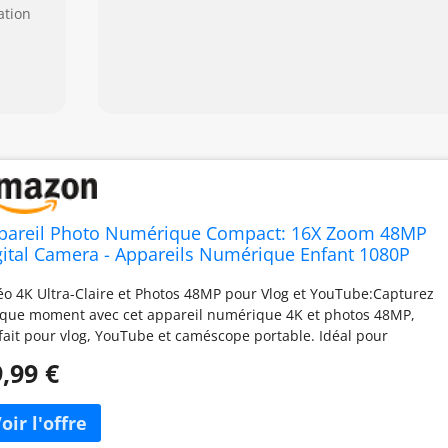
ation
pareil Photo Numérique Compact: 16X Zoom 48MP
gital Camera - Appareils Numérique Enfant 1080P
mera Vlog - Appareil Photo Numérique Ado avec
éo 4K Ultra-Claire et Photos 48MP pour Vlog et YouTube:Capturez
Go Carte pour Adolescents Débutants Noir
que moment avec cet appareil numérique 4K et photos 48MP,
fait pour vlog, YouTube et caméscope portable. Idéal pour
ants et amateurs de photo, ce mini appareil digital offre une
,99 €
lité HD et des images nettes. Zoom 16x et Autofocus
omatique pour Toutes les Situations:Profitez du zoom optique
 et de l’autofocus automatique pour capturer chaque détail, que
soit pour un vlog, un caméscope ou un usage photo numérique.