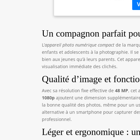
16x
ce 
Des
Vid
d’u
Un compagnon parfait pou
net
enf
L’
appareil photo numérique compact
de la marq
et 
enfants et adolescents à la photographie. Il se
est
bien aux jeunes qu’à leurs parents. Cet appar
cam
visualisation immédiate des clichés.
pou
num
Qualité d’image et fonctio
noi
jet
Avec sa résolution fixe effective de
48 MP
, cet
app
1080p
ajoutent une dimension supplémentaire a
déb
la bonne qualité des photos, même pour un usa
alternative à un smartphone pour capturer d
professionnel.
Léger et ergonomique : un