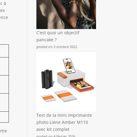
ac à
tes
ence
C’est quoi un objectif
pancake ?
posted on 3 octobre 2022
Test de la mini imprimante
photo Liene Amber M110
avec kit complet
rtie
posted on 4 février 2026