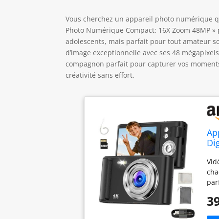
Vous cherchez un appareil photo numérique qui
Photo Numérique Compact: 16X Zoom 48MP » pou
adolescents, mais parfait pour tout amateur sou
d’image exceptionnelle avec ses 48 mégapixels.
compagnon parfait pour capturer vos moments 
créativité sans effort.
Ap
Di
Ca
Vid
32
cha
par
enf
39
qua
Aut