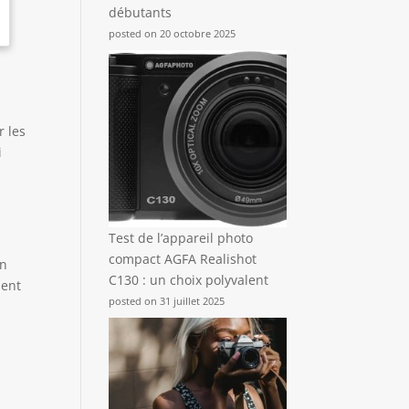
débutants
posted on 20 octobre 2025
r les
i
Test de l’appareil photo
compact AGFA Realishot
en
C130 : un choix polyvalent
nent
posted on 31 juillet 2025