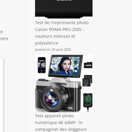
Test de l’imprimante photo
Canon PIXMA PRO-200S :
le
couleurs intenses et
votre
polyvalence
posted on 29 août 2025
Test appareil photo
numérique 4K 64MP : le
compagnon des vloggeurs