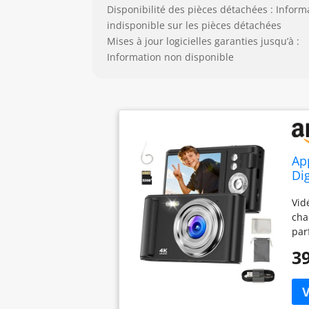
Disponibilité des pièces détachées : Inform
indisponible sur les pièces détachées
Mises à jour logicielles garanties jusqu’à :
Information non disponible
Ap
Di
Ca
Vid
32
cha
par
enf
39
qua
Aut
16x
ce 