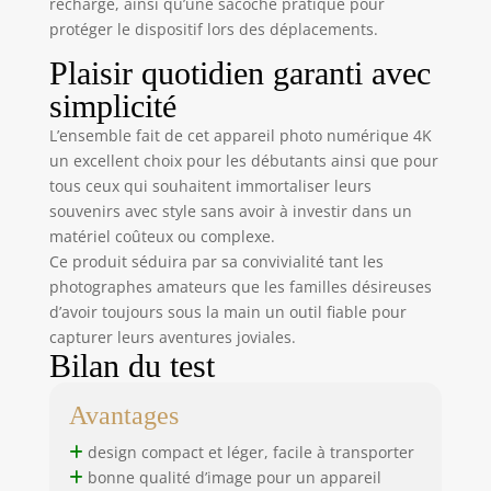
recharge, ainsi qu’une sacoche pratique pour
autofocus est le
cadeau idéal pour
protéger le dispositif lors des déplacements.
Noël ou un
Plaisir quotidien garanti avec
anniversaire ! 📸
[FONCTION
simplicité
WEBCAM ET
L’ensemble fait de cet appareil photo numérique 4K
PAUSE] Cette
un excellent choix pour les débutants ainsi que pour
caméra de
tous ceux qui souhaitent immortaliser leurs
vlogging prend en
souvenirs avec style sans avoir à investir dans un
charge le mode
vidéo, dispose d'un
matériel coûteux ou complexe.
microphone
Ce produit séduira par sa convivialité tant les
intégré et d'une
photographes amateurs que les familles désireuses
fonction anti-
d’avoir toujours sous la main un outil fiable pour
tremblement. Elle
capturer leurs aventures joviales.
peut être
Bilan du test
connectée à un
ordinateur via un
Avantages
câble USB et
utilisée comme
design compact et léger, facile à transporter
webcam pour les
bonne qualité d’image pour un appareil
appels vidéo et le