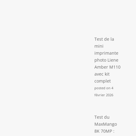
répondrons dans
les 24 heures.
Test de la
mini
imprimante
photo Liene
Amber M110
avec kit
complet
posted on 4
février 2026
Test du
MaxMango
8K 70MP :