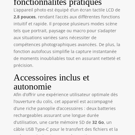
fonctionnalités pratiques
facilement
différentes
L’appareil photo est équipé d’un écran tactile LCD de
capacités de prise
2.8 pouces
, rendant l’accès aux différentes fonctions
de vue. L'appareil
intuitif et rapide. Il propose plusieurs modes scène
photo numérique
tels que portrait, paysage ou macro pour s’adapter
compact prend en
aux situations variées sans nécessiter de
charge une
compétences photographiques avancées. De plus, la
fonction de mise
fonction autofocus simplifie la capture instantanée
au point puissante
de moments inoubliables tout en assurant netteté et
pour garantir une
précision.
mise au point
précise des
Accessoires inclus et
objectifs avant et
autonomie
arrière, vous
permettant ainsi
Afin d’offrir une expérience utilisateur optimale dès
de capturer
l’ouverture du colis, cet appareil est accompagné
facilement des
d’une riche panoplie d’accessoires : deux batteries
moments clairs et
rechargeables assurant une longue durée
merveilleux. Notre
d’utilisation, une carte mémoire SD de
32 Go
, un
appareil photo
câble USB Type-C pour le transfert des fichiers et la
numérique 4K avec