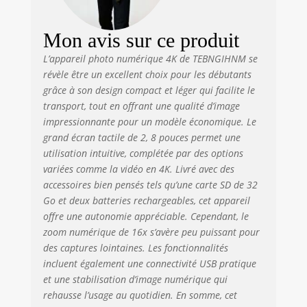
pour les débutants
qui souhaitent
immortaliser des
Mon avis sur ce produit
paysages lointains.
📸[DOUBLE
L’appareil photo numérique 4K de TEBNGIHNM se
APPAREIL PHOTO
révèle être un excellent choix pour les débutants
AVEC AUTOFOCUS]
grâce à son design compact et léger qui facilite le
Conception
transport, tout en offrant une qualité d’image
innovante à double
impressionnante pour un modèle économique. Le
appareil photo !
grand écran tactile de 2, 8 pouces permet une
Passez à la caméra
utilisation intuitive, complétée par des options
frontale en un seul
variées comme la vidéo en 4K. Livré avec des
clic pour prendre
accessoires bien pensés tels qu’une carte SD de 32
facilement des
Go et deux batteries rechargeables, cet appareil
selfies et utilisez la
offre une autonomie appréciable. Cependant, le
caméra arrière
pour réaliser des
zoom numérique de 16x s’avère peu puissant pour
vidéos créatives
des captures lointaines. Les fonctionnalités
afin de débloquer
incluent également une connectivité USB pratique
facilement
et une stabilisation d’image numérique qui
différentes
rehausse l’usage au quotidien. En somme, cet
capacités de prise