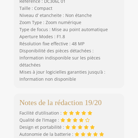
Référence : DC306L 01
prolongée, vous
permettant de
Taille : Compact
remplacer les
Niveau d’ etancheite : Non étanche
batteries à tout
Zoom Type : Zoom numérique
moment pour
Type de focus : Mise au point automatique
continuer à
Aperture Modes : F1.8
prendre des
Résolution fixe effective : 48 MP
photos. Ce mini
Disponibilité des pièces détachées :
appareil photo
Information indisponible sur les pièces
numérique
détachées
portable est parfait
Mises à jour logicielles garanties jusqu’à :
pour immortaliser
Information non disponible
les moments
heureux avec vos
amis, votre famille,
à l'intérieur ou à
Notes de la rédaction 19/20
l'extérieur. 🎁
[FACILE À UTILISER
Facilité d’utilisation :
ET PAQUET
Qualité de l’image :
SURPRISE] Cette
Design et portabilité :
caméra vidéo 4K
Autonomie de la batterie :
est livrée avec une