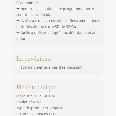
économique
streaming en
nombreuses options de programmation, y
direct, vous
compris la vidéo 4K
permettant ainsi
livré avec des accessoires utiles comme deux
de partager vos
moments
batteries et une carte SD de 32 Go
merveilleux sur les
facile à utiliser, adapté aux débutants et aux
réseaux sociaux. La
enfants
caméra YouTube
pour vlogging
dispose d'une
Inconvénients
excellente fonction
pause qui vous
zoom numérique pas très puissant
permet de faire
une pause
pendant
Fiche technique
l'enregistrement
ou la lecture de
Marque : TEBNGIHNM
votre vlog, ce qui
Couleur : Rose
vous fait gagner du
Type de produit : Compact
temps lors du
montage des
Ecran : 2.8 pouces LCD