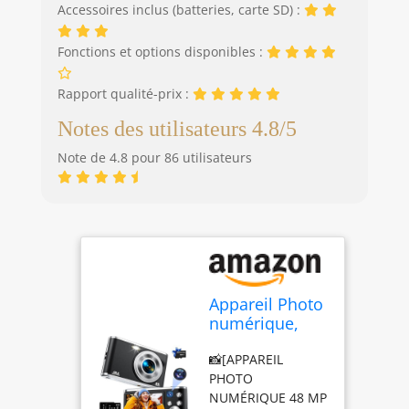
Accessoires inclus (batteries, carte SD) :
carte TF 32G et 2
batteries, et peut
Fonctions et options disponibles :
répondre à vos
besoins pendant
longtemps et pour
Rapport qualité-prix :
des
Notes des utilisateurs 4.8/5
enregistrements
de grande
Note de 4.8 pour 86 utilisateurs
capacité. Sa
configuration
simple la rend
facile à utiliser et à
contrôler, ce qui
en fait un excellent
cadeau pour les
Appareil Photo
enfants, les
numérique,
adolescents, les
Autofocus 4K
amis, les membres
📸[APPAREIL
Appareil Photo
de la famille et les
PHOTO
Compact avec
débutants. De
NUMÉRIQUE 48 MP
Carte mémoire
plus, nous offrons