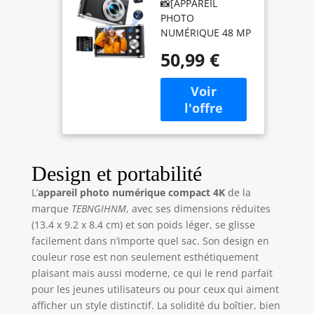
📸[APPAREIL
Appareil Photo
PHOTO
Compact avec
NUMÉRIQUE 48 MP
Carte mémoire
& FHD 4K]
32 Go, Double
50,99 €
L'appareil photo
Objectif HD 48
numérique prend
MP, Zoom
en charge des
numérique
photos 48 MP et
16x, Grand
l'enregistrement
écran 2,8
vidéo 4K HD de
Pouces
première classe. La
Appareil Photo
technologie CMOS
numérique
Design et portabilité
avancée garantit
pour débutants
L’
appareil photo numérique compact 4K
de la
des détails précis,
marque
TEBNGIHNM
, avec ses dimensions réduites
capturez des
moments vivants
(13.4 x 9.2 x 8.4 cm) et son poids léger, se glisse
pour conserver vos
facilement dans n’importe quel sac. Son design en
expériences
couleur rose est non seulement esthétiquement
inoubliables. Avec
plaisant mais aussi moderne, ce qui le rend parfait
son zoom
pour les jeunes utilisateurs ou pour ceux qui aiment
numérique 16x et
afficher un style distinctif. La solidité du boîtier, bien
sa carte TF de 32