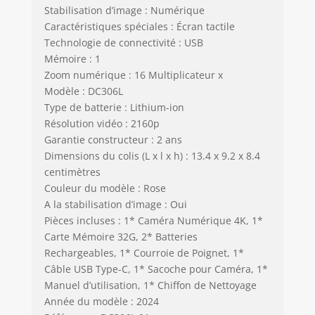
vidéos. 📸[ÉCRAN
Stabilisation d’image : Numérique
IPS 2,8 POUCES ET
Caractéristiques spéciales : Écran tactile
CAMÉRA
Technologie de connectivité : USB
PORTABLE] La
Mémoire : 1
caméra numérique
Zoom numérique : 16 Multiplicateur x
compacte portable
Modèle : DC306L
est plus petite et
Type de batterie : Lithium-ion
plus légère qu'un
Résolution vidéo : 2160p
téléphone portable
Garantie constructeur : 2 ans
et se glisse
Dimensions du colis (L x l x h) : 13.4 x 9.2 x 8.4
facilement dans
votre poche. Le
centimètres
petit appareil
Couleur du modèle : Rose
photo numérique
A la stabilisation d’image : Oui
avec écran IPS de
Pièces incluses : 1* Caméra Numérique 4K, 1*
2,8 pouces est
Carte Mémoire 32G, 2* Batteries
équipé de deux
Rechargeables, 1* Courroie de Poignet, 1*
batteries 700 mAh
Câble USB Type-C, 1* Sacoche pour Caméra, 1*
de grande capacité
Manuel d’utilisation, 1* Chiffon de Nettoyage
et d'une
Année du modèle : 2024
autonomie