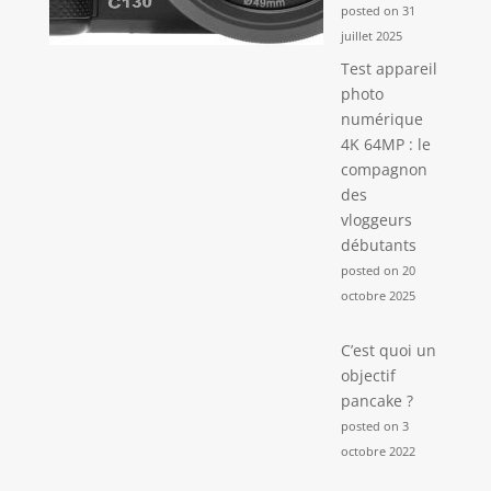
posted on 31
simple la rend
juillet 2025
facile à utiliser et à
contrôler, ce qui
Test appareil
en fait un excellent
photo
cadeau pour les
numérique
enfants, les
4K 64MP : le
adolescents, les
compagnon
amis, les membres
des
de la famille et les
vloggeurs
débutants. De
débutants
plus, nous offrons
posted on 20
une garantie sans
souci d'un an. Si
octobre 2025
vous rencontrez
des problèmes lors
C’est quoi un
de l'utilisation de
objectif
l'appareil photo
pancake ?
numérique,
posted on 3
n'hésitez pas à
octobre 2022
nous contacter.
Nous vous