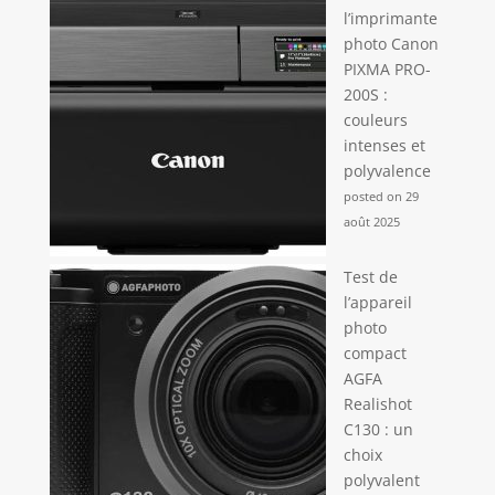
portable est parfait
l’imprimante
pour immortaliser
photo Canon
les moments
PIXMA PRO-
heureux avec vos
200S :
amis, votre famille,
couleurs
à l'intérieur ou à
l'extérieur. 🎁
intenses et
[FACILE À UTILISER
polyvalence
ET PAQUET
posted on 29
SURPRISE] Cette
août 2025
caméra vidéo 4K
est livrée avec une
Test de
carte TF 32G et 2
l’appareil
batteries, et peut
photo
répondre à vos
besoins pendant
compact
longtemps et pour
AGFA
des
Realishot
enregistrements
C130 : un
de grande
choix
capacité. Sa
polyvalent
configuration