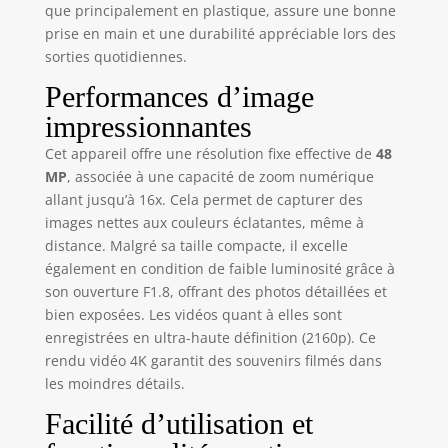
que principalement en plastique, assure une bonne
Go, cet appareil
prise en main et une durabilité appréciable lors des
photo est idéal
sorties quotidiennes.
pour les débutants
qui souhaitent
Performances d’image
immortaliser des
impressionnantes
paysages lointains.
📸[DOUBLE
Cet appareil offre une résolution fixe effective de
48
APPAREIL PHOTO
MP
, associée à une capacité de zoom numérique
AVEC AUTOFOCUS]
allant jusqu’à 16x. Cela permet de capturer des
Conception
images nettes aux couleurs éclatantes, même à
innovante à double
distance. Malgré sa taille compacte, il excelle
appareil photo !
également en condition de faible luminosité grâce à
Passez à la caméra
frontale en un seul
son ouverture F1.8, offrant des photos détaillées et
clic pour prendre
bien exposées. Les vidéos quant à elles sont
facilement des
enregistrées en ultra-haute définition (2160p). Ce
selfies et utilisez la
rendu vidéo 4K garantit des souvenirs filmés dans
caméra arrière
les moindres détails.
pour réaliser des
Facilité d’utilisation et
vidéos créatives
afin de débloquer