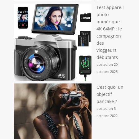
Test appareil
photo
numérique
4K 64MP : le
compagnon
des
vloggeurs
débutants
posted on 20
octobre 2025
C’est quoi un
objectif
pancake ?
posted on 3
octobre 2022