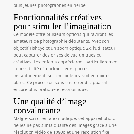
secondes
plus jeunes photographes en herbe.
seulement. Il est
livré avec 10
Fonctionnalités créatives
rouleaux de papier
pour stimuler l’imagination
thermique sans
BPA. C'est le
Ce modèle offre plusieurs options qui raviront les
compagnon idéal
amateurs de photographie débutants. Avec son
des petits
objectif Fisheye et un zoom optique 2x, l’utilisateur
photographes
peut capturer des prises de vue uniques et
créatifs et curieux!
créatives. Les enfants apprécieront particulièrement
【L'OBJECTIF 48MP
la possibilité d’imprimer leurs photos
ET LA VIDÉO HD
instantanément, soit en couleurs, soit en noir et
1080P】Appareil
blanc. Ce processus sans encre rend l’appareil
photo enfant
instantanée avec
encore plus pratique et économique.
sa capacité
Une qualité d’image
d'enregistrement
vidéo HD 1080P et
convaincante
son objectif haute
Malgré son orientation ludique, cet appareil photo
résolution de 48
ne lésine pas sur la qualité des images grâce à une
Mp, offre une
résolution vidéo de 1080p et une résolution fixe
qualité d'image