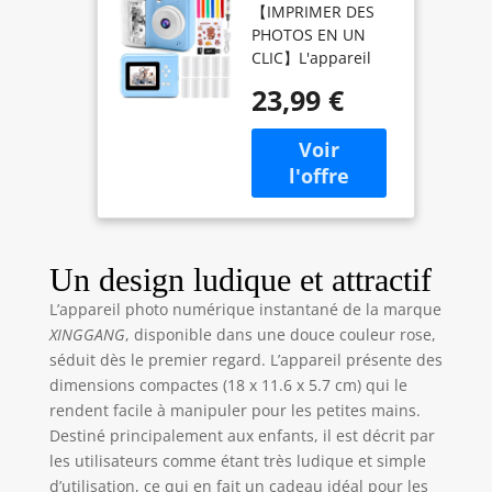
【IMPRIMER DES
avec Papier
PHOTOS EN UN
d'impression &
CLIC】L'appareil
Carte TF 32G,
photo instantané
Caméra Vidéo
23,99 €
enfants à
avec Stylos
impression est
Colorés pour
doté d'un motif de
Le Bricolage,
licorne unique et
Chapeaux
d'une technologie
Costume
d'impression sans
Accessoire
encre avancée, ce
Déguisement
qui permet aux
Un design ludique et attractif
enfants de l'utiliser
L’appareil photo numérique instantané de la marque
en toute sécurité.
XINGGANG
, disponible dans une douce couleur rose,
Appareil photo
enfants permet à
séduit dès le premier regard. L’appareil présente des
vos enfants de
dimensions compactes (18 x 11.6 x 5.7 cm) qui le
capturer et
rendent facile à manipuler pour les petites mains.
d'imprimer leurs
Destiné principalement aux enfants, il est décrit par
photos préférées
les utilisateurs comme étant très ludique et simple
en quelques
d’utilisation, ce qui en fait un cadeau idéal pour les