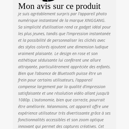
BPA. C'est le
Mon avis sur ce produit
compagnon idéal
des petits
je suis agréablement surpris par l’appareil photo
photographes
numérique instantané de la marque XINGGANG.
créatifs et curieux!
Sa simplicité d’utilisation rend ce gadget idéal pour
【L'OBJECTIF 48MP
les plus jeunes, tandis que l’impression instantanée
ET LA VIDÉO HD
et la possibilité de personnaliser les clichés avec
1080P】Appareil
des stylos colorés ajoutent une dimension ludique
photo enfant
vraiment plaisante. Le design en rose et son
instantanée avec
esthétique séduisante lui confèrent une allure
sa capacité
attrayante, particulièrement appréciée des enfants.
d'enregistrement
Bien que l’absence de Bluetooth puisse être un
vidéo HD 1080P et
frein pour certains utilisateurs, l’appareil
son objectif haute
résolution de 48
compense largement par la qualité d’impression
Mp, offre une
satisfaisante et une résolution vidéo allant jusqu’à
qualité d'image
1080p. L’autonomie, bien que correcte, pourrait
exceptionnelle. Il
être améliorée. Néanmoins, cet appareil offre une
prend non
expérience utilisateur très divertissante grâce à ses
seulement des
fonctionnalités accessibles et son zoom optique
photos claires et
innovant qui permet des captures créatives. Cet
éclatantes, mais