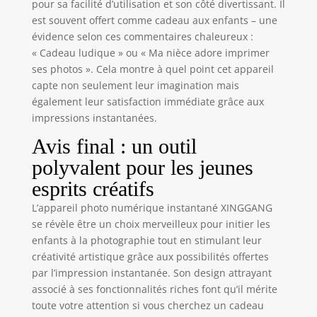
pour sa facilité d’utilisation et son côté divertissant. Il
CARTE TF 32GB】
est souvent offert comme cadeau aux enfants – une
Appareils photos
évidence selon ces commentaires chaleureux :
numériques
enfants est équipé
« Cadeau ludique » ou « Ma nièce adore imprimer
d'une batterie
ses photos ». Cela montre à quel point cet appareil
rechargeable de
capte non seulement leur imagination mais
1800mAh, il peut
également leur satisfaction immédiate grâce aux
être utilisé
impressions instantanées.
pendant environ 5-
Avis final : un outil
6 heures sur une
charge complète.
polyvalent pour les jeunes
La carte TF de 32
esprits créatifs
Go incluse assure
un espace de
L’appareil photo numérique instantané XINGGANG
stockage suffisant
se révèle être un choix merveilleux pour initier les
pour des milliers
enfants à la photographie tout en stimulant leur
de photos et de
créativité artistique grâce aux possibilités offertes
vidéos, permettant
par l’impression instantanée. Son design attrayant
aux enfants de
associé à ses fonctionnalités riches font qu’il mérite
documenter leurs
souvenirs sans
toute votre attention si vous cherchez un cadeau