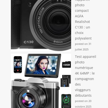
est le cadeau idéal
photo
pour Noël, le
compact
Nouvel An, les
AGFA
vacances, les
Realishot
anniversaires et
C130 : un
autres occasions
choix
spéciales pour les
polyvalent
garçons et les filles
âgés de 3 à 12 ans.
posted on 31
juillet 2025
Test appareil
photo
numérique
4K 64MP : le
compagnon
des
vloggeurs
débutants
posted on 20
octobre 2025