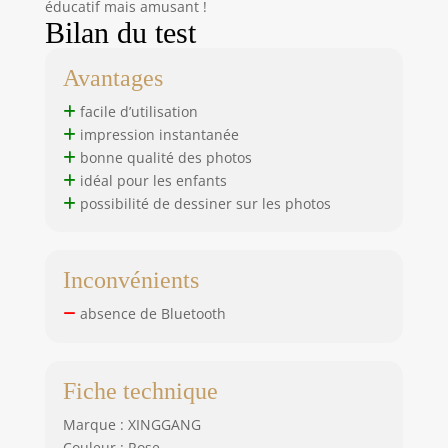
aucun souci. Vous
éducatif mais amusant !
pouvez facilement
Bilan du test
transférer des
fichiers en utilisant
Avantages
le câble de
chargement USB
facile d’utilisation
ou le lecteur de
impression instantanée
cartes. 【UTILISE
bonne qualité des photos
TON IMAGINATION
idéal pour les enfants
POUR CRÉER DES
possibilité de dessiner sur les photos
ŒUVRES D'ART】
L'appareil photo
enfants pour filles
Inconvénients
est livré avec une
variété de
absence de Bluetooth
fonctionnalités et
de paramètres
créatifs. Les
enfants peuvent
Fiche technique
utiliser les stylos
de couleur inclus
Marque : XINGGANG
pour décorer leurs
Couleur : Rose