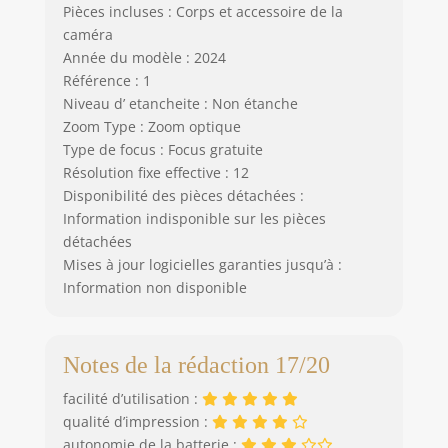
lanière, ce qui le
Pièces incluses : Corps et accessoire de la
rend pratique à
caméra
transporter et
Année du modèle : 2024
toujours prêt à
Référence : 1
capturer des
Niveau d’ etancheite : Non étanche
moments en
Zoom Type : Zoom optique
déplacement.
Type de focus : Focus gratuite
L'appareil photo
Résolution fixe effective : 12
instantané enfant
Disponibilité des pièces détachées :
est le cadeau idéal
Information indisponible sur les pièces
pour Noël, le
détachées
Nouvel An, les
vacances, les
Mises à jour logicielles garanties jusqu’à :
anniversaires et
Information non disponible
autres occasions
spéciales pour les
garçons et les filles
Notes de la rédaction 17/20
âgés de 3 à 12 ans.
facilité d’utilisation :
qualité d’impression :
autonomie de la batterie :