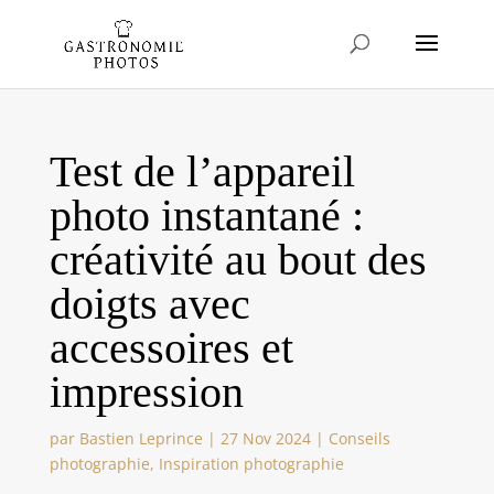
Test de l’appareil
photo instantané :
créativité au bout des
doigts avec
accessoires et
impression
par
Bastien Leprince
|
27 Nov 2024
|
Conseils
photographie
,
Inspiration photographie