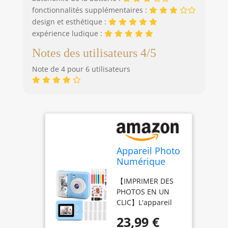
fonctionnalités supplémentaires :
design et esthétique :
expérience ludique :
Notes des utilisateurs 4/5
Note de 4 pour 6 utilisateurs
Appareil Photo
Numérique
Instantané,
【IMPRIMER DES
avec Papier
PHOTOS EN UN
d'impression &
CLIC】L'appareil
Carte TF 32G,
photo instantané
Caméra Vidéo
23,99 €
enfants à
avec Stylos