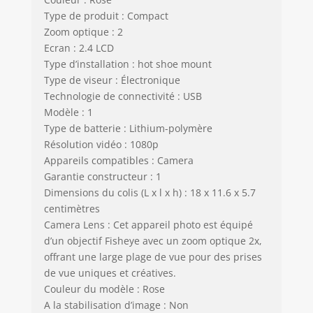
photos, ajouter des
Type de produit : Compact
cadres amusants
Zoom optique : 2
et libérer leur
Ecran : 2.4 LCD
imagination et leur
Type d’installation : hot shoe mount
créativité. Vous
Type de viseur : Électronique
pouvez également
Technologie de connectivité : USB
explorer différents
Modèle : 1
filtres de scène et
Type de batterie : Lithium-polymère
options de densité
Résolution vidéo : 1080p
d'impression pour
améliorer encore
Appareils compatibles : Camera
davantage leurs
Garantie constructeur : 1
photos. 【CADEAU
Dimensions du colis (L x l x h) : 18 x 11.6 x 5.7
PARFAIT POUR LES
centimètres
GARÇONS ET LES
Camera Lens : Cet appareil photo est équipé
FILLES】La appareil
d’un objectif Fisheye avec un zoom optique 2x,
photo instantané
offrant une large plage de vue pour des prises
est de conception
de vue uniques et créatives.
compacte et facile
Couleur du modèle : Rose
à utiliser. Il
A la stabilisation d’image : Non
comprend une