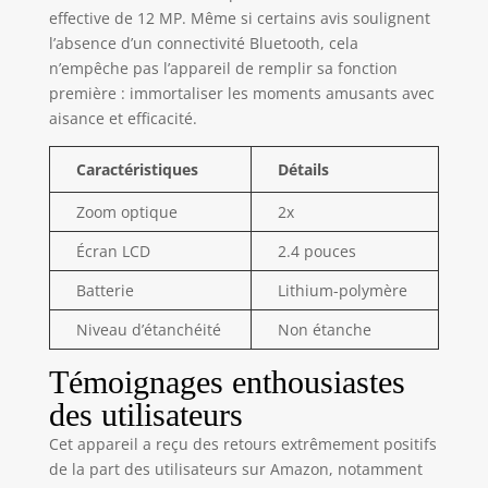
effective de 12 MP. Même si certains avis soulignent
exceptionnelle. Il
prend non
l’absence d’un connectivité Bluetooth, cela
seulement des
n’empêche pas l’appareil de remplir sa fonction
photos claires et
première : immortaliser les moments amusants avec
éclatantes, mais
aisance et efficacité.
permet également
aux enfants
Caractéristiques
Détails
d'enregistrer leur
enfance. En outre,
Zoom optique
2x
l'appareil photo
pour enfants offre
Écran LCD
2.4 pouces
un zoom 8x
Batterie
Lithium-polymère
impressionnant,
permettant aux
Niveau d’étanchéité
Non étanche
enfants de se
rapprocher de
Témoignages enthousiastes
leurs sujets et de
des utilisateurs
capturer chaque
détail. 【1800mAh
Cet appareil a reçu des retours extrêmement positifs
BATTERIE
de la part des utilisateurs sur Amazon, notamment
PUISSANTE &