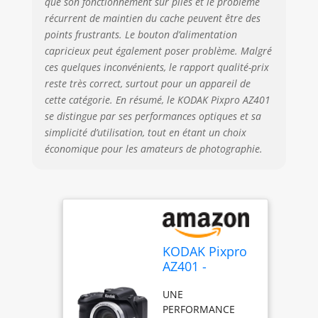
que son fonctionnement sur piles et le problème
récurrent de maintien du cache peuvent être des
points frustrants. Le bouton d’alimentation
capricieux peut également poser problème. Malgré
ces quelques inconvénients, le rapport qualité-prix
reste très correct, surtout pour un appareil de
cette catégorie. En résumé, le KODAK Pixpro AZ401
se distingue par ses performances optiques et sa
simplicité d’utilisation, tout en étant un choix
économique pour les amateurs de photographie.
KODAK Pixpro
AZ401 -
Appareil Photo
UNE
Bridge
PERFORMANCE
Numérique 16