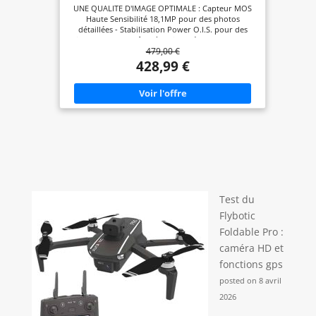
Lumix 60x F2.8-5.9, Grand Angle 20mm,
UNE QUALITE D'IMAGE OPTIMALE : Capteur MOS
Viseur OLED, Ecran Tactile, Vidéo 4K,
Haute Sensibilité 18,1MP pour des photos
Stabilisation) Noir
détaillées - Stabilisation Power O.I.S. pour des
images nettes, même à main levée UN OBJECTIF
479,00 €
ULTRA POLYVALENT : Zoom Lumix ultra puissant
60x avec grand angle 20mm (20-1200mm) pour
428,99 €
aller au plus près du sujet - Ouverture F2.8 - 5.9
pour des photos lumineuses DES FONCTIONS
EXPERTES : Vidéo 4K 30p/Vidéo Full HD 60p -
Photo 4K pour réaliser une rafale de 30 i/s et
capturer l'instant parfait - Fonction Post Focus afin
de vous concentrer sur la prise de vue et faire la
mise au point plus tard UNE RAPIDITE ULTIME :
Rafale 6 i/s (AFC) et 10 i/s (AFS) - Autofocus ultra
rapide DFD 49 collimateurs UNE UTILISATION
INTUITIVE : Viseur OLED 2360K points
(grossissement env. 0.74x) pour un cadrage
confortable et précis - Écran LCD 3.0“ 1840K pts
Test du
tactile - Autonomie 300 photos environ - Flash
intégré
Flybotic
Foldable Pro :
caméra HD et
fonctions gps
posted on 8 avril
2026