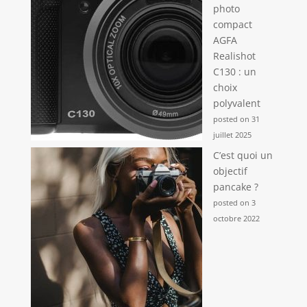
photo
compact
AGFA
Realishot
C130 : un
choix
polyvalent
posted on 31
juillet 2025
C’est quoi un
objectif
pancake ?
posted on 3
octobre 2022