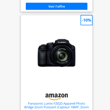
photographie à longue distance. STABILISATEUR
OPTIQUE - Réduisez les flous grâce au stabilisateur
optique intégré, garantissant des images nettes et
stables même en mouvement. ÉCRAN LCD 3
POUCES - Visionnez vos photos et vidéos
-10%
directement sur l'écran LCD de 3 pouces, facilitant
le cadrage et la visualisation en direct.
ACCESSOIRES INCLUS - Batterie Li-ion
rechargeable, câble USB, adaptateur secteur,
dragonne et capuchon d’objectif inclus pour une
utilisation complète dès l’ouverture du paquet.
Panasonic Lumix FZ82D Appareil Photo
Bridge Zoom Puissant (Capteur 18MP, Zoom