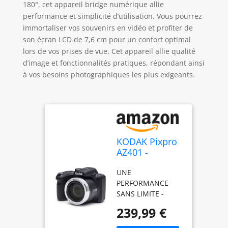
180°, cet appareil bridge numérique allie
performance et simplicité d’utilisation. Vous pourrez
immortaliser vos souvenirs en vidéo et profiter de
son écran LCD de 7,6 cm pour un confort optimal
lors de vos prises de vue. Cet appareil allie qualité
d’image et fonctionnalités pratiques, répondant ainsi
à vos besoins photographiques les plus exigeants.
KODAK Pixpro
AZ401 -
Appareil Photo
UNE
Bridge
PERFORMANCE
Numérique 16
SANS LIMITE -
Mpixels,
L'appareil photo
Enregistrement
239,99 €
numérique KODAK
vidéo, Grand
PIXPRO AZ401 offre
Angle 24 mm,