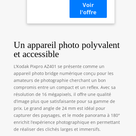
un zoom optique
Ecran LCD 7,6
ultra long 40x avec
cm, Panorama
stabilisation
180° - Noir
optique pour
capturer chaque
détail en 16 MP,
Un appareil photo polyvalent
des panoramas
époustouflants à
et accessible
180° et des vidéos
HD d'un simple
L’Kodak Pixpro AZ401 se présente comme un
geste.
appareil photo bridge numérique conçu pour les
amateurs de photographie cherchant un bon
compromis entre un compact et un reflex. Avec sa
résolution de 16 mégapixels, il offre une qualité
d’image plus que satisfaisante pour sa gamme de
prix. Le grand angle de 24 mm est idéal pour
capturer des paysages, et le mode panorama à 180°
enrichit l’expérience photographique en permettant
de réaliser des clichés larges et immersifs.