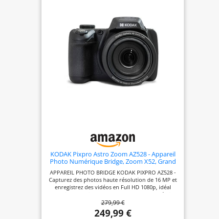
de 460,000 pixels. BATTERIE - L'appareil fonctionne
à l'aide d'une batterie Li-ion qui permet de ne pas
avoir à s'approprier des piles.
KODAK Pixpro Astro Zoom AZ528 - Appareil
Photo Numérique Bridge, Zoom X52, Grand
Angle de 24 mm, 16 Mégapixels CMOS, LCD
APPAREIL PHOTO BRIDGE KODAK PIXPRO AZ528 -
3", Wi-FI, Rafale 6 i/s, Contrôle sans Fil
Capturez des photos haute résolution de 16 MP et
enregistrez des vidéos en Full HD 1080p, idéal
pour immortaliser vos moments avec des détails
279,99 €
nets. ZOOM OPTIQUE X52 - Profitez d'un zoom
optique x52 puissant pour capturer des sujets
249,99 €
éloignés avec précision, parfait pour la