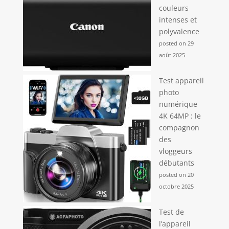
couleurs
intenses et
polyvalence
posted on 29
août 2025
Test appareil
photo
numérique
4K 64MP : le
compagnon
des
vloggeurs
débutants
posted on 20
octobre 2025
Test de
l’appareil