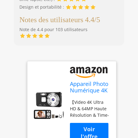
Design et portabilité :
Notes des utilisateurs 4.4/5
Note de 4.4 pour 103 utilisateurs
Appareil Photo
Numérique 4K
64MP, Zoom
【Video 4K Ultra
18x, Autofocus,
HD & 64MP Haute
Time-Lapse,
Résolution & Time-
Écran 2.8''
Lapse】
Rechargeable，
Spécialement
Webcam, Trou
conçu pour les
pour trépied,