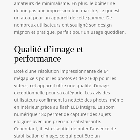
entre amis ou les
amateurs de minimalisme. En plus, le boîtier ne
moments précieux
donne pas une impression bon marché, ce qui est
de la croissance
un atout pour un appareil de cette gamme. De
des enfants. La
nombreux utilisateurs ont souligné son design
fonction time-lapse
mignon et pratique, parfait pour un usage quotidien.
condense de
longues séquences
en vidéos courtes
Qualité d’image et
et créatives,
performance
parfaites pour
capturer le
Doté d’une résolution impressionnante de 64
mouvement des
mégapixels pour les photos et de 2160p pour les
nuages, l'éclosion
vidéos, cet appareil offre une qualité d’image
des fleurs ou les
paysages urbains,
exceptionnelle pour sa catégorie. Les avis des
et créer des
utilisateurs confirment la netteté des photos, même
œuvres visuelles
en intérieur grâce au flash LED intégré. Le zoom
uniques. 【Mise au
numérique 18x permet de capturer des sujets
Point Automatique,
éloignés avec une précision satisfaisante.
Zoom 18x &
Cependant, il est essentiel de noter l’absence de
Enregistrement en
stabilisation d’image, ce qui peut être un
Boucle】 Avec la