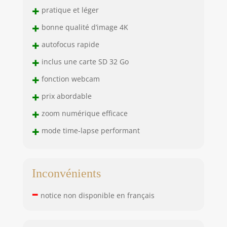
prolongée, c’est le
+
pratique et léger
cadeau idéal pour
+
les enfants,
bonne qualité d’image 4K
étudiants,
+
autofocus rapide
adolescents et
débutateurs en
+
inclus une carte SD 32 Go
photo, que ce soit
+
pour un
fonction webcam
anniversaire, une
+
prix abordable
fête, une remise de
+
diplôme ou un
zoom numérique efficace
voyage en famille.
+
mode time-lapse performant
[Conception
compacte / Facile à
transporter, facile
à utiliser pour les
Inconvénients
débutants et les
enfants] N'importe
–
notice non disponible en français
qui peut facilement
prendre de
superbes photos et