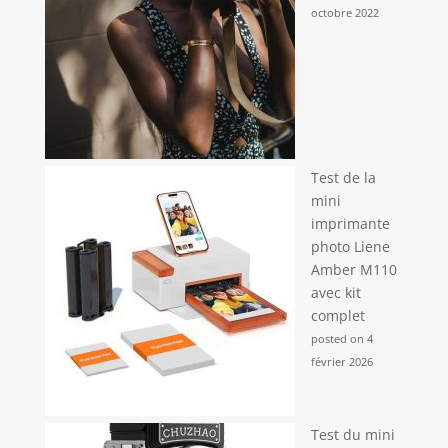
facile à utiliser, ce
octobre 2022
qui en fait un choix
idéal pour les
débutants, les
enfants, les seniors
et les étudiants.
Test de la
mini
imprimante
photo Liene
Amber M110
avec kit
complet
posted on 4
février 2026
Test du mini