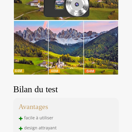
boîtier compact et
un bracelet,
l’appareil se
transporte
facilement pour les
enfants et
débutateurs.
Interface intuitive
permettant de
basculer en un clic
entre photo, vidéo
et lecture. Aucune
configuration
complexe
Bilan du test
nécessaire — prêt
à utiliser
immédiatement.
Avantages
Livré avec une
carte microSD
+
facile à utiliser
32GB et une
+
design attrayant
autonomie