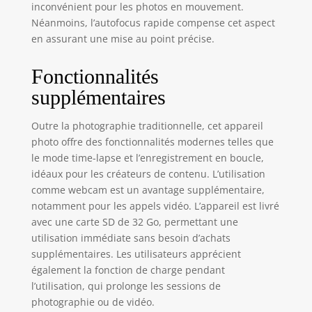
inconvénient pour les photos en mouvement.
mise au point
Néanmoins, l’autofocus rapide compense cet aspect
automatique,
en assurant une mise au point précise.
capturez
facilement des
images nettes et
Fonctionnalités
précises sans
supplémentaires
jamais manquer un
instant important.
Outre la photographie traditionnelle, cet appareil
Le zoom
photo offre des fonctionnalités modernes telles que
numérique 18x
rapproche les
le mode time-lapse et l’enregistrement en boucle,
sujets éloignés,
idéaux pour les créateurs de contenu. L’utilisation
idéal pour les
comme webcam est un avantage supplémentaire,
paysages, les
notamment pour les appels vidéo. L’appareil est livré
spectacles ou les
avec une carte SD de 32 Go, permettant une
événements
utilisation immédiate sans besoin d’achats
sportifs. La
supplémentaires. Les utilisateurs apprécient
fonction
également la fonction de charge pendant
d'enregistrement
l’utilisation, qui prolonge les sessions de
en boucle écrase
photographie ou de vidéo.
automatiquement