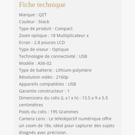
vidéos sans étapes
Fiche technique
compliquées. Sa
conception simple
Marque : QZT
vous permet de
Couleur : black
capturer des
Type de produit : Compact
moments précieux
Zoom optique : 18 Multiplicateur x
d'une simple
Ecran : 2.8 pouces LCD
pression sur le
Type de viseur : Optique
déclencheur. Le
Technologie de connectivité : USB
passage entre les
Modèle : A56-02
modes photo, vidéo
et lecture est
Type de batterie : Lithium-polymère
également très
Résolution vidéo : 2160p
simple. Cet
Appareils compatibles : USB
appareil photo est
Garantie constructeur : 1
facile à utiliser, ce
Dimensions du colis (L x l x h) : 13.5 x 9 x 5.5
qui en fait un choix
centimètres
idéal pour les
Poids du colis : 195 Grammes
débutants, les
Camera Lens : Le téléobjectif numérique offre
enfants, les seniors
un zoom de 18x, idéal pour capturer des sujets
et les étudiants.
éloignés avec précision.