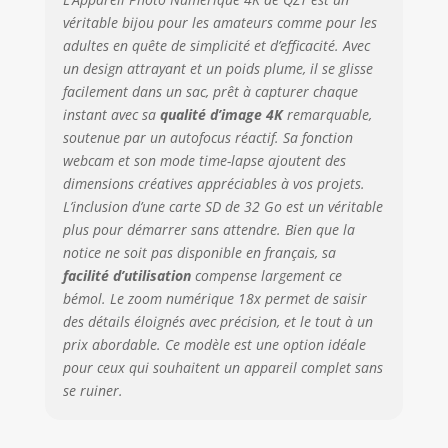
longues séquences
véritable bijou pour les amateurs comme pour les
en vidéos courtes
et créatives,
adultes en quête de simplicité et d’efficacité. Avec
parfaites pour
un design attrayant et un poids plume, il se glisse
capturer le
facilement dans un sac, prêt à capturer chaque
mouvement des
instant avec sa
qualité d’image 4K
remarquable,
nuages, l'éclosion
soutenue par un autofocus réactif. Sa fonction
des fleurs ou les
webcam et son mode time-lapse ajoutent des
paysages urbains,
dimensions créatives appréciables à vos projets.
et créer des
L’inclusion d’une carte SD de 32 Go est un véritable
œuvres visuelles
plus pour démarrer sans attendre. Bien que la
uniques. 【Mise au
notice ne soit pas disponible en français, sa
Point Automatique,
facilité d’utilisation
compense largement ce
Zoom 18x &
Enregistrement en
bémol. Le zoom numérique 18x permet de saisir
Boucle】 Avec la
des détails éloignés avec précision, et le tout à un
mise au point
prix abordable. Ce modèle est une option idéale
automatique,
pour ceux qui souhaitent un appareil complet sans
capturez
se ruiner.
facilement des
images nettes et
précises sans