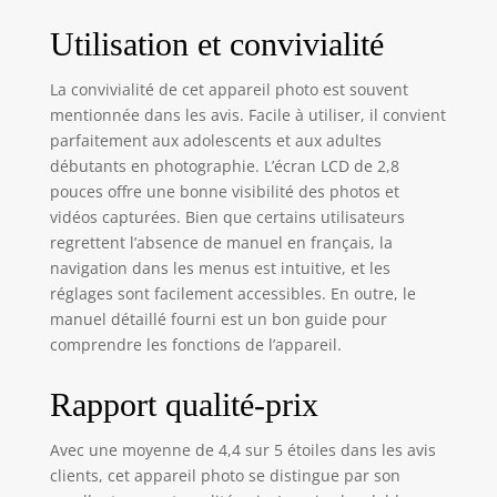
les vidéos les plus
anciennes lorsque
Utilisation et convivialité
la carte mémoire
est pleine,
La convivialité de cet appareil photo est souvent
permettant un
mentionnée dans les avis. Facile à utiliser, il convient
enregistrement
parfaitement aux adolescents et aux adultes
continu sans souci
débutants en photographie. L’écran LCD de 2,8
– parfait pour les
pouces offre une bonne visibilité des photos et
voyages et les
vidéos capturées. Bien que certains utilisateurs
activités.
【Fonctions
regrettent l’absence de manuel en français, la
Multiples :
navigation dans les menus est intuitive, et les
Webcam, Selfie &
réglages sont facilement accessibles. En outre, le
Éclairage】
manuel détaillé fourni est un bon guide pour
Connectable à
comprendre les fonctions de l’appareil.
l’ordinateur via USB
pour servir de
Rapport qualité-prix
webcam HD,
adaptée aux cours
Avec une moyenne de 4,4 sur 5 étoiles dans les avis
en ligne,
visioconférences et
clients, cet appareil photo se distingue par son