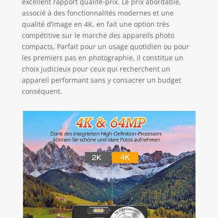
streaming.
excellent rapport qualité-prix. Le prix abordable,
Minuterie intégrée
associé à des fonctionnalités modernes et une
(3/5/10/21s) et
qualité d’image en 4K, en fait une option très
miroir de selfie à
compétitive sur le marché des appareils photo
l’avant facilitent les
compacts. Parfait pour un usage quotidien ou pour
autoportraits et
les premiers pas en photographie, il constitue un
photos de groupe.
choix judicieux pour ceux qui recherchent un
La lampe LED
appareil performant sans y consacrer un budget
intégrée offre un
conséquent.
éclairage même de
nuit ou dans des
conditions de
faible luminosité,
pour des photos
claires et
lumineuses.
【Compact et
Portable, Utilisation
Simple, Carte 32GB
Incluse】 Avec
seulement 138
grammes, un