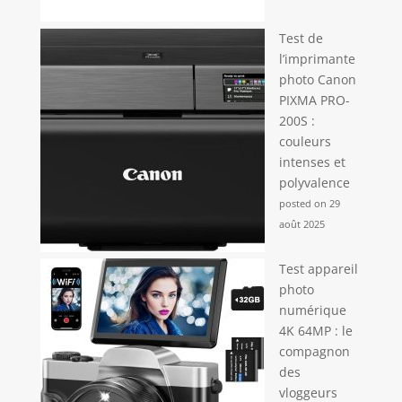
à utiliser
immédiatement.
Test de
Livré avec une
l’imprimante
carte microSD
photo Canon
32GB et une
PIXMA PRO-
autonomie
200S :
prolongée, c’est le
couleurs
cadeau idéal pour
intenses et
les enfants,
polyvalence
étudiants,
posted on 29
adolescents et
débutateurs en
août 2025
photo, que ce soit
pour un
Test appareil
anniversaire, une
photo
fête, une remise de
numérique
diplôme ou un
4K 64MP : le
voyage en famille.
compagnon
[Conception
des
compacte / Facile à
vloggeurs
transporter, facile