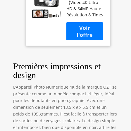
【Video 4K Ultra
18x, Autofocus,
HD & 64MP Haute
Time-Lapse,
Résolution & Time-
Écran 2.8''
Lapse】
Rechargeable，
Spécialement
Webcam, Trou
conçu pour les
pour trépied,
débutants, cet
Carte SD 32GB,
appareil photo
Idéal pour
numérique permet
Enfants,
de réaliser
Débutants et
facilement des
Voyages
Premières impressions et
vidéos 4K et des
design
photos haute
définition 64
L’Appareil Photo Numérique 4K de la marque QZT se
mégapixels. Des
présente comme un modèle compact et léger, idéal
images nettes aux
pour les débutants en photographie. Avec une
couleurs
naturelles, idéales
dimension de seulement 13,5 x 9 x 5,5 cm et un
pour immortaliser
poids de 195 grammes, il est facile à transporter lors
les retrouvailles en
de sorties ou de voyages scolaires. Le design simple
famille, les sorties
et intemporel, bien que disponible en noir, attire les