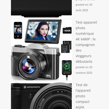
posted on 29
août 2025
Test appareil
photo
numérique
4K 64MP : le
compagnon
des
vloggeurs
débutants
posted on 20
octobre 2025
Test de
l’appareil
photo
compact
AGFA