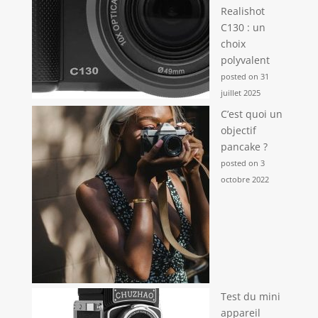
Realishot
C130 : un
choix
polyvalent
posted on 31
juillet 2025
C’est quoi un
objectif
pancake ?
posted on 3
octobre 2022
Test du mini
appareil