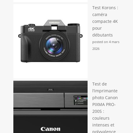
photographie, les gadgets d'inspiration rétro, ou
tout simplement pour prendre des photos cool
Test Korons :
avec un appareil numérique compact.
caméra
compacte 4K
pour
débutants
posted on 4 mars
2026
Test de
l’imprimante
photo Canon
PIXMA PRO-
200S :
couleurs
intenses et
polyvalence