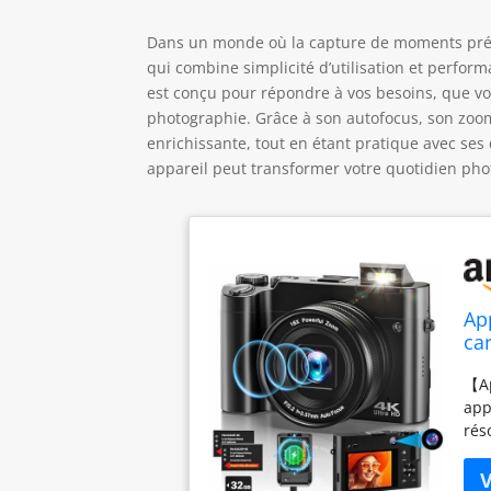
Dans un monde où la capture de moments préci
qui combine simplicité d’utilisation et perfo
est conçu pour répondre à vos besoins, que vo
photographie. Grâce à son autofocus, son zoom 
enrichissante, tout en étant pratique avec ses
appareil peut transformer votre quotidien phot
Ap
ca
ap
【Ap
po
app
rés
még
cap