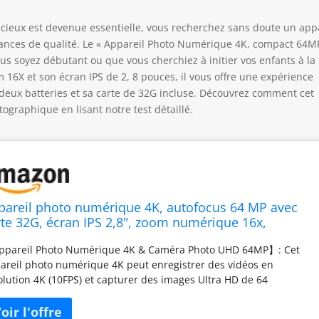
eux est devenue essentielle, vous recherchez sans doute un appa
rmances de qualité. Le « Appareil Photo Numérique 4K, compact 64M
us soyez débutant ou que vous cherchiez à initier vos enfants à la
16X et son écran IPS de 2, 8 pouces, il vous offre une expérience
 deux batteries et sa carte de 32G incluse. Découvrez comment cet
ographique en lisant notre test détaillé.
pareil photo numérique 4K, autofocus 64 MP avec
rte 32G, écran IPS 2,8", zoom numérique 16x,
pareil photo compact avec chargeur et 2 batteries
pareil Photo Numérique 4K & Caméra Photo UHD 64MP】: Cet
ur adolescents, débutants, adultes
areil photo numérique 4K peut enregistrer des vidéos en
olution 4K (10FPS) et capturer des images Ultra HD de 64
apixels et est équipé d'un écran IPS HD de 2,8 pouces pour
turer chaque moment en haute qualité. Cet appareil photo 4K