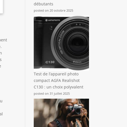
débutants
posted on 20 octobre 2025
ment
.
un
s
e
Test de l’appareil photo
compact AGFA Realishot
C130 : un choix polyvalent
posted on 31 juillet 2025
au
al