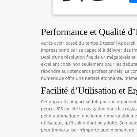
dis
dét
pro
arr
cap
Performance et Qualité d
rap
dis
Après avoir passé du temps à tester l’Apparei
les
impressionné par sa capacité à délivrer des 
le 
Doté d’une résolution fixe de 64 mégapixels et
plu
excellent choix non seulement pour les débuta
cam
répondre aux standards professionnels. La co
sim
numérique offre une netteté étonnante, même
web
You
Facilité d’Utilisation et 
des
num
Cet appareil compact séduit par son ergonomie
fla
pouces IPS facilite la navigation dans les régla
pho
point automatique fonctionne remarquablement 
pho
utilisateur, qu’il soit enfant ou adulte. Son po
16x
pour immortaliser n’importe quel moment de l
vid