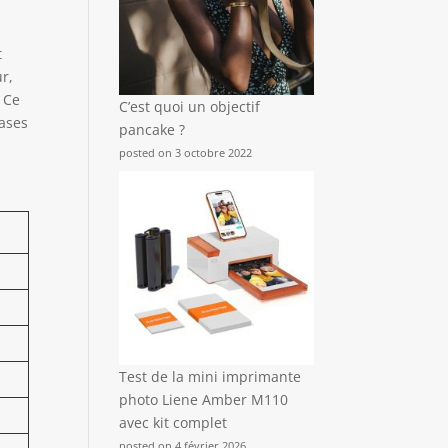
t
ur,
 Ce
C’est quoi un objectif
bases
pancake ?
posted on 3 octobre 2022
Test de la mini imprimante
photo Liene Amber M110
avec kit complet
posted on 4 février 2026