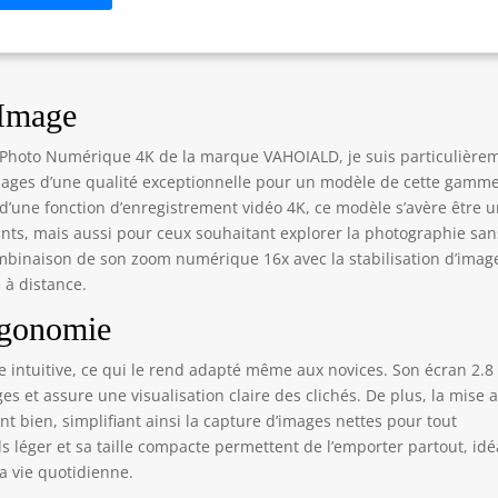
pose également d'une fonction de mise au point automatique qui
ecte automatiquement le sujet et se concentre clairement pour
duire des photos plus nettes. Capteurs CMOS 13 MP avant et
ière et objectif grand angle 5P : cette caméra 4K dispose de deux
teurs CMOS de 13 MP à l'avant et à l'arrière pour un accès plus
’Image
ide aux images haute résolution. Cette caméra de vlogging
pose également d'un objectif grand angle 5P qui corrige mieux
l Photo Numérique 4K de la marque VAHOIALD, je suis particulière
 distorsions optiques et les aberrations chromatiques et contrôle
images d’une qualité exceptionnelle pour un modèle de cette gamme
chemin lumineux pour une qualité d'image supérieure et une
 d’une fonction d’enregistrement vidéo 4K, ce modèle s’avère être 
s grande zone de prise de vue et d'observation. Webcam : cette
nts, mais aussi pour ceux souhaitant explorer la photographie san
éra photo 4K peut être utilisée comme webcam en branchant
mbinaison de son zoom numérique 16x avec la stabilisation d’imag
plement le câble USB et en changeant la caméra en mode «
 à distance.
cam » pour l'utiliser comme streamer en direct pour
Tube/Facebook/Skype, etc. ainsi que pour les appels vidéo avec
Ergonomie
 amis et de la famille. Appels avec vos amis et votre famille. Zoom
érique 16X et flash intégré : la caméra photo 4K dispose d'un
 intuitive, ce qui le rend adapté même aux novices. Son écran 2.8
sh d'éclaircissement intégré qui vous permet de prendre des
ges et assure une visualisation claire des clichés. De plus, la mise 
tos de qualité supérieure même dans l'obscurité. L'appareil
bien, simplifiant ainsi la capture d’images nettes pour tout
to numérique prend également en charge un zoom numérique
ids léger et sa taille compacte permettent de l’emporter partout, idé
 qui vous permet d'agrandir et de réduire les images et les
a vie quotidienne.
éos en appuyant sur le bouton W/T. Appareil photo 4K