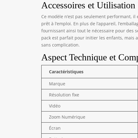
mul
Accessoires et Utilisation
cha
mai
Ce modèle n’est pas seulement performant, il e
vou
prêt à l’emploi. En plus de l’appareil, l’embal
est
fournissant ainsi tout le nécessaire pour des
rép
pack est parfait pour initier les enfants, mai
cap
sans complication.
pou
Aspect Technique et Com
Caractéristiques
Marque
Résolution fixe
Vidéo
Zoom Numérique
Écran