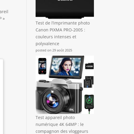
reil
P »
Test de l’imprimante photo
Canon PIXMA PRO-200S :
couleurs intenses et
polyvalence
posted on 29 août 2025
Test appareil photo
numérique 4K 64MP : le
compagnon des vloggeurs