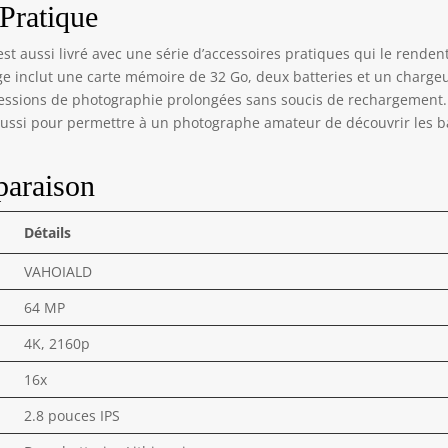
tifonction : cet appareil photo 4K prend non seulement en
 Pratique
rge la prise de vue en rafale et les prises de vue en accéléré,
s dispose également de 20 effets de filtre créatifs, de sorte que
st aussi livré avec une série d’accessoires pratiques qui le renden
s pouvez profiter de différents types de tirs. Cet appareil photo
lage inclut une carte mémoire de 32 Go, deux batteries et un charge
 livré avec une carte mémoire 32G, un chargeur et 2 piles pour
 sessions de photographie prolongées sans soucis de rechargement.
ondre à vos besoins pendant une longue période et une grande
s aussi pour permettre à un photographe amateur de découvrir les 
acité. L'appareil photo compact est facile à utiliser et est idéal
r les débutants, les adolescents et les adultes.
paraison
Détails
VAHOIALD
64 MP
4K, 2160p
16x
2.8 pouces IPS