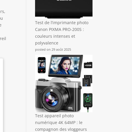
rs,
ou
Test de l’imprimante photo
e
Canon PIXMA PRO-200S :
s
couleurs intenses et
reil
polyvalence
posted on 29 août 2025
Test appareil photo
numérique 4K 64MP : le
compagnon des vloggeurs