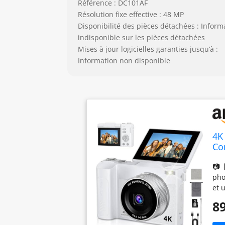
Référence : DC101AF
Résolution fixe effective : 48 MP
Disponibilité des pièces détachées : Inform
indisponible sur les pièces détachées
Mises à jour logicielles garanties jusqu’à :
Information non disponible
4K
Co
Di
📷【
po
pho
et 
fac
89
un 
hau