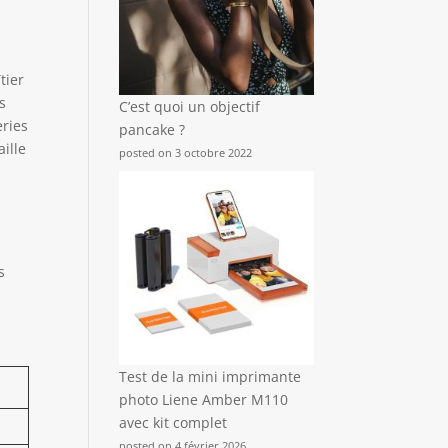
tier
s
C’est quoi un objectif
eries
pancake ?
ille
posted on 3 octobre 2022
s
Test de la mini imprimante
photo Liene Amber M110
avec kit complet
posted on 4 février 2026