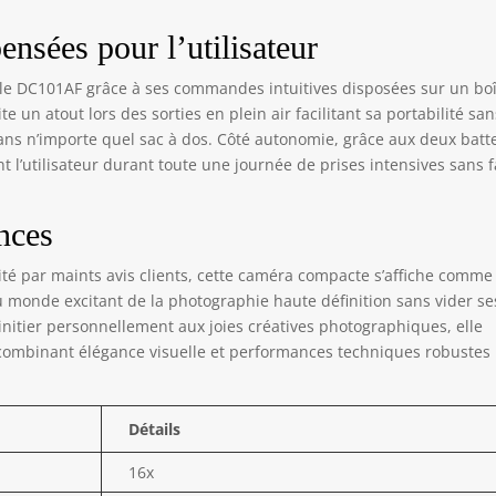
ardateur, l'embellissement du visage, la balance des blancs, la
bilisation d'image, la reconnaissance faciale et la détection des
nsées pour l’utilisateur
rires. Elle propose également 20 filtres au choix pour répondre à
s vos besoins photographiques, ce qui en fait le cadeau idéal
t le DC101AF grâce à ses commandes intuitives disposées sur un boî
r les débutants.
e un atout lors des sorties en plein air facilitant sa portabilité san
ans n’importe quel sac à dos. Côté autonomie, grâce aux deux batt
 l’utilisateur durant toute une journée de prises intensives sans fa
ances
cité par maints avis clients, cette caméra compacte s’affiche comme
u monde excitant de la photographie haute définition sans vider se
’initier personnellement aux joies créatives photographiques, elle
combinant élégance visuelle et performances techniques robustes
Détails
16x