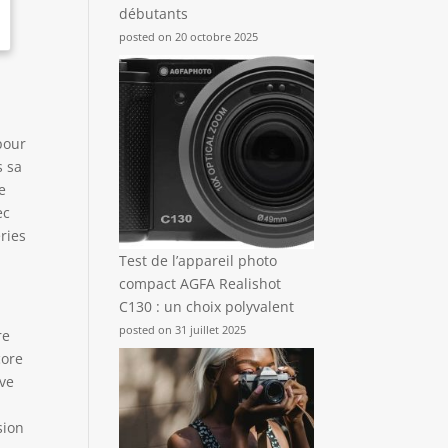
débutants
posted on 20 octobre 2025
pour
s sa
e
ec
ries
Test de l’appareil photo
compact AGFA Realishot
C130 : un choix polyvalent
posted on 31 juillet 2025
re
core
rve
sion