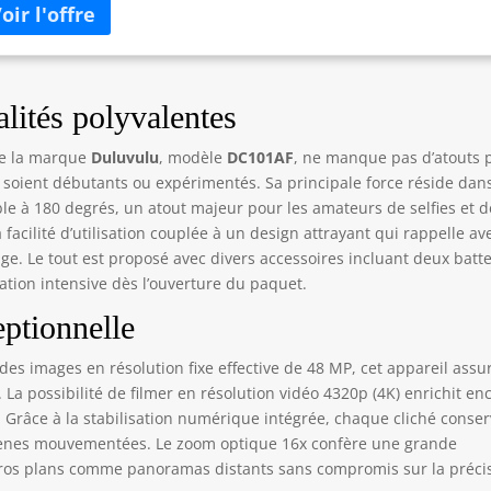
omatique】: L'appareil photo est équipé d'un zoom numérique
vant atteindre 16x, ce qui permet de photographier avec netteté
 paysages lointains et en macro, et de capturer les moments les
s marquants et inoubliables. Il est également doté d'une mise au
nt automatique puissante qui vous permet de capturer
lités polyvalentes
ilement des images nettes ; En mode zoom manuel, il suffit
ppuyer à mi-course sur le déclencheur, d'attendre que le cadre
e la marque
Duluvulu
, modèle
DC101AF
, ne manque pas d’atouts 
ienne vert, puis d'appuyer à fond pour garantir une mise au
s soient débutants ou expérimentés. Sa principale force réside dan
nt rapide et précise. 📷【Écran Orientable à 180° de 2,8 Pouces】:
le à 180 degrés, un atout majeur pour les amateurs de selfies et d
ppareil photo est doté d'un écran de 2,8 pouces orientable à 180°,
facilité d’utilisation couplée à un design attrayant qui rappelle av
qui facilite les selfies et l'enregistrement de vidéos. L'utilisateur
e. Le tout est proposé avec divers accessoires incluant deux batte
t ajuster l'angle selon ses besoins pour capturer parfaitement
ation intensive dès l’ouverture du paquet.
que photo et chaque vidéo. 📷【Fonction Webcam】: Cet
pact caméra peut servir de webcam pour PC. Il suffit de le
ptionnelle
necter via le câble USB et de le mettre en mode « Webcam » pour
ser des appels vidéo ou diffuser en direct, et partager votre
s images en résolution fixe effective de 48 MP, cet appareil assu
tidien sur les réseaux sociaux. Le câble USB fourni sert non
La possibilité de filmer en résolution vidéo 4320p (4K) enrichit en
lement à recharger l'appareil, mais aussi à transférer vos photos.
. Grâce à la stabilisation numérique intégrée, chaque cliché conse
Multifonctionnalité】: Compacte et élégante, cette caméra est
cènes mouvementées. Le zoom optique 16x confère une grande
ipée d'une lanière pour un transport pratique. Elle intègre des
 gros plans comme panoramas distants sans compromis sur la préci
ctions telles que la prise de vue en rafale, le mode selfie, le