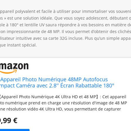
ppareil polyvalent et facile à utiliser pour immortaliser vos souveni
 » est une solution idéale. Que vous soyez adolescent, débutant 
le à 180° et lentille UV saura répondre à vos besoins en matière d
ion impressionnante de 48 MP. Il vous permet d’obtenir des cliché
lisateur intuitive avec sa carte 32G incluse. Plus qu’un simple appa
ue instant spécial.
 Appareil Photo Numérique 48MP Autofocus
mpact Caméra avec 2.8'' Écran Rabattable 180°
gital Camera Zoom Numérique 16X avec Carte 32GB
Appareil Photo Numérique 4K Ultra HD et 48 MP】: Cet appareil
ur Adolescents Débutants Adulte (Noir) (Blanc)
to numérique prend en charge une résolution d'image de 48 MP
une résolution vidéo 4K Ultra HD, vous permettant de capturer
ilement chaque instant mémorable, de restituer les scènes avec
,99 €
réalisme optimal et de réaliser des photos ou des vidéos de
te qualité. 📷【Zoom Numérique 16x et Mise au Point