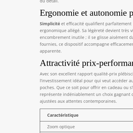
ret
du détail.
sta
Ergonomie et autonomie pe
sou
tou
Simplicité
et efficacité qualifient parfaitemen
pou
ergonomique allégé. Sa légèreté devient très vit
encombrement inutile ; il se glisse aisément d
fournies, ce dispositif accompagne efficacement
apparente.
Attractivité prix-perform
Avec son excellent rapport qualité-prix plébis
l’investissement idéal pour qui veut accéder a
poches. Que ce soit pour offrir en cadeau ou s
représente indéniablement un choix gagnant 
ajustées aux attentes contemporaines.
Caractéristique
Zoom optique