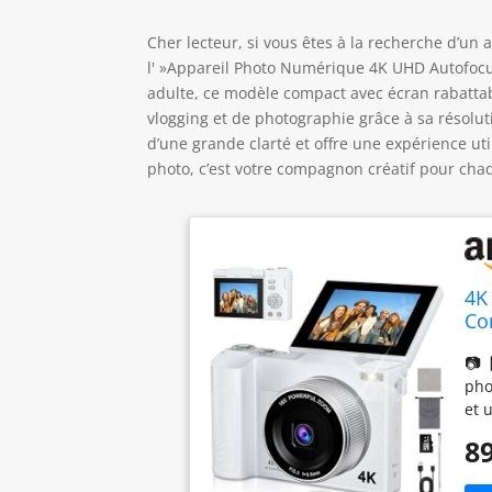
Cher lecteur, si vous êtes à la recherche d’un a
l' »Appareil Photo Numérique 4K UHD Autofocus
adulte, ce modèle compact avec écran rabattab
vlogging et de photographie grâce à sa résolut
d’une grande clarté et offre une expérience uti
photo, c’est votre compagnon créatif pour chaq
4K
Co
Di
📷【
po
pho
et 
fac
89
un 
hau