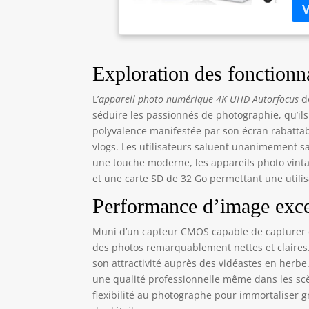
Aut
pou
des
plu
poi
Exploration des fonctionna
fac
d'a
L’
appareil photo numérique 4K UHD Autorfocus
d
dev
séduire les passionnés de photographie, qu’il
poi
polyvalence manifestée par son écran rabattab
L'a
vlogs. Les utilisateurs saluent unanimement sa 
ce 
une touche moderne, les appareils photo vintag
peu
et une carte SD de 32 Go permettant une utilis
cha
com
Performance d’image exce
con
pas
Muni d’un capteur CMOS capable de capturer de
quo
des photos remarquablement nettes et claires. 
seu
son attractivité auprès des vidéastes en herbe
📷【
une qualité professionnelle même dans les s
équ
flexibilité au photographe pour immortaliser
fon