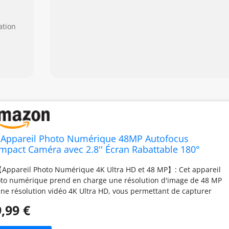
ation
 Appareil Photo Numérique 48MP Autofocus
mpact Caméra avec 2.8'' Écran Rabattable 180°
gital Camera Zoom Numérique 16X avec Carte 32GB
Appareil Photo Numérique 4K Ultra HD et 48 MP】: Cet appareil
ur Adolescents Débutants Adulte (Noir) (Blanc)
to numérique prend en charge une résolution d'image de 48 MP
une résolution vidéo 4K Ultra HD, vous permettant de capturer
ilement chaque instant mémorable, de restituer les scènes avec
,99 €
réalisme optimal et de réaliser des photos ou des vidéos de
te qualité. 📷【Zoom Numérique 16x et Mise au Point