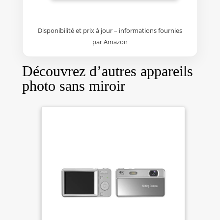
tournage amusants intégrés,
WiFi et l'application HDVCAM
notamment le ralenti, le time-
dédiée pour une intégration
lapse et la possibilité de
transparente avec votre
Disponibilité et prix à jour – informations fournies
capturer des photos tout en
smartphone.Contrôlez votre
par Amazon
enregistrant une vidéo, ouvrant
appareil photo à distance,
ainsi des possibilités infinies.
utilisez la visualisation en
direct, appliquez des filtres
Découvrez d’autres appareils
créatifs et profitez d'aperçus
photo sans miroir
beauté en temps réel depuis
votre téléphone, [FLASH POP-UP
INNOVANT POUR FAIBLE
LUMIÈRE] Ne laissez jamais un
mauvais éclairage ruiner
votre.Cet appareil photo est
doté d'un flash pop-up pratique
qui fournit une lumière douce
simple pression.Il illumine
parfaitement vos sujets dans les
environnements sombres,
éliminant les ombres dures et
permettant d'obtenir des
portraits et des photos de