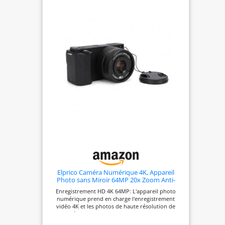
vue.Rapprochez-vous de l'action
LUMIÈRE] Ne laissez jamais un mauvais éclairage
sans bouger grâce au puissant
ruiner votre.Cet appareil photo est doté d'un flash
pop-up pratique qui fournit une lumière douce
zoom numérique 18x.Explorez
simple pression.Il illumine parfaitement vos sujets
votre créativité avec 9 modes de
dans les environnements sombres, éliminant les
ombres dures et permettant d'obtenir des
tournage amusants intégrés,
portraits et des photos de groupe équilibrés à
notamment le ralenti, le time-
chaque fois, de jour comme de nuit. [VIDÉO 5K
lapse et la possibilité de
ÉTONNANTE ET CLARTÉ À DOUBLE OBJECTIF 75MP]
Capturez votre monde avec des détails à couper le
capturer des photos tout en
souffle avec cet appareil photo sans miroir 5K
enregistrant une vidéo, ouvrant
avancé.Il est doté d'un puissant système à double
objectif de 75 mégapixels qui offre des photos et
ainsi des possibilités infinies.
une résolution vidéo 5K de qualité
professionnelle.Parfaite pour les vloggers et les
passionnés de voyages, cette caméra garantit que
chaque selfie et chaque paysage sont remplis de
détails époustouflants et de couleurs éclatantes,
préservant [PACK COMPLET POUR LES
CRÉATEURS] Cette caméra est un kit complet prêt
pour tout projet.Il prend en charge des cartes
mémoire jusqu'à 128 Go (carte non incluse) pour
un stockage suffisant et fonctionne comme une
Elprico Caméra Numérique 4K, Appareil
webcam de haute qualité pour la diffusion en
Photo sans Miroir 64MP 20x Zoom Anti-
direct sur les deux systèmes.La construction ABS
Shake avec écran de Revers de 3 Pouces
Enregistrement HD 4K 64MP: L'appareil photo
durable, le chargement convivial de type C et les
pour la Photographie et Le (Black)
numérique prend en charge l'enregistrement
modes de mise au point automatique/manuel en
vidéo 4K et les photos de haute résolution de
font le compagnon de voyage idéal et l'outil de
haute résolution 64 MP, capturant des couleurs
création de contenu pour les débutants et les
réalistes et des détails riches pour des souvenirs
[ÉCRAN HD 3 POUCES ET ZOOM NUMÉRIQUE 18X]