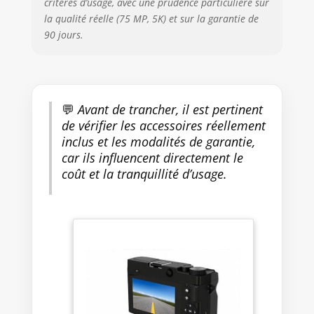
critères d’usage, avec une prudence particulière sur
Capturez votre monde avec des
la qualité réelle (75 MP, 5K) et sur la garantie de
détails à couper le souffle avec
90 jours.
cet appareil photo sans miroir
5K avancé.Il est doté d'un
puissant système à double
objectif de 75 mégapixels qui
offre des photos et une
💬
Avant de trancher, il est pertinent
résolution vidéo 5K de qualité
de vérifier les accessoires réellement
professionnelle.Parfaite pour les
inclus et les modalités de garantie,
vloggers et les passionnés de
car ils influencent directement le
voyages, cette caméra garantit
coût et la tranquillité d’usage.
que chaque selfie et chaque
paysage sont remplis de détails
époustouflants et de couleurs
éclatantes, préservant [PACK
COMPLET POUR LES
CRÉATEURS] Cette caméra est
un kit complet prêt pour tout
projet.Il prend en charge des
cartes mémoire jusqu'à 128 Go
(carte non incluse) pour un