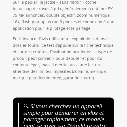
Sur le papier, le Jectse « sans miroir » coche
beaucoup de cases à prix généralement contenu: 5K,
75 MP annoncés, double objectif, zoom numérique
18x, flash pop-up, écran 3 pouces et connexion à une
application pour le pilotage et le partage.
En l’absence d’avis utilisateurs exploitables dans le
dossier fourni, ce test s’appuie sur la fiche technique
et sur des critères d’évaluation prudents: ce type de
produit peut convenir pour débuter et pour du
contenu léger, mais il mérite aussi une lecture
attentive des limites implicites (zoom numérique,
marque peu documentée, garantie courte).
🔍
Si vous cherchez un appareil
simple pour démarrer en vlog et
partager rapidement, ce modèle
peut se juger sur l’équilibre entre