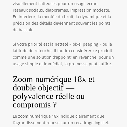
POUCES ET ZOOM NUMÉRIQUE
visuellement flatteuses pour un usage écran:
18X] Cadrez facilement votre idéal
réseaux sociaux, diaporamas, impression modeste.
sur le grand écran rabattable
En intérieur, la montée du bruit, la dynamique et la
haute définition de 3,0 pouces,
précision des détails deviennent souvent les points
idéal pour les selfies et les angles
de bascule.
de vue.Rapprochez-vous de
l'action sans bouger grâce au
puissant zoom numérique
Si votre priorité est la netteté « pixel peeping » ou la
18x.Explorez votre créativité avec 9
latitude de retouche, il faudra considérer ce produit
modes de tournage amusants
comme une solution d’appoint; en revanche, pour un
intégrés, notamment le ralenti, le
usage simple et immédiat, la promesse peut suffire.
time-lapse et la possibilité de
capturer des photos tout en
Zoom numérique 18x et
enregistrant une vidéo, ouvrant
ainsi des possibilités infinies.
double objectif —
polyvalence réelle ou
compromis ?
Le zoom numérique 18x indique clairement que
l’agrandissement repose sur un recadrage logiciel.