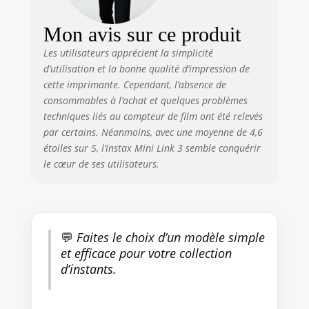
enregistrée dans le smartphone
Fonctionnalités créatives :
Mon avis sur ce produit
cadres, filtres, impression pêle-
mêle Fonction contrôle à
Les utilisateurs apprécient la simplicité
distance qui permet de mettre
d’utilisation et la bonne qualité d’impression de
tout le monde dans le cadre et
cette imprimante. Cependant, l’absence de
de déclencher la photo à
consommables à l’achat et quelques problèmes
distance en appuyant sur le
techniques liés au compteur de film ont été relevés
bouton d'alimentation de .
par certains. Néanmoins, avec une moyenne de 4,6
Impression directe depuis
étoiles sur 5, l’instax Mini Link 3 semble conquérir
l’appareil
le cœur de ses utilisateurs.
💬
Faites le choix d’un modèle simple
et efficace pour votre collection
d’instants.