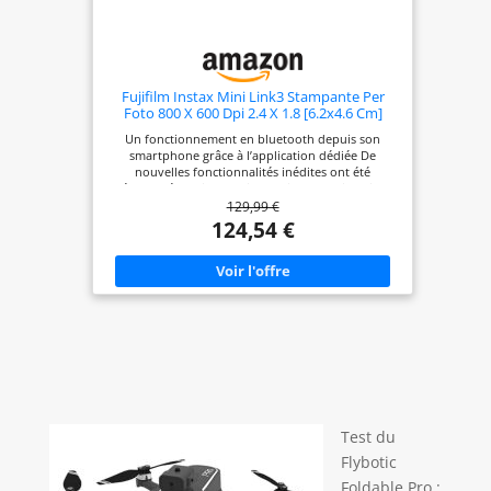
Fujifilm Instax Mini Link3 Stampante Per
Foto 800 X 600 Dpi 2.4 X 1.8 [6.2x4.6 Cm]
(fujifilm Instax Mini Link 3 - Printer)
Un fonctionnement en bluetooth depuis son
smartphone grâce à l’application dédiée De
nouvelles fonctionnalités inédites ont été
développées : «instax AiR Studio», pour imaginer
129,99 €
un décor digne d’un studio photo grâce aux effets
AR & «Click to collage » qui permet de vivre
124,54 €
l’expérience photobooth à la maison Un produit
doté d’un capteur de mouvement pour exécuter
différentes fonctions : réimpression, changement
de mode, zoom… Deux qualités d’impression
possibles : instax natural pour un rendu
conventionnel ou instax rich , pour des couleurs
plus rayonnantes. Une simplicité d’utilisation et de
nombreuses options disponibles : Impression
simple pour imprimer instantanément les plus
belles photos de son smartphone, Impression
vidéo pour capturer l’instant parfait,
Fonctionnalités créatives : cadres, filtres,
Test du
impression pêle-mêle, Fonction contrôle à
distance, Impression directe
Flybotic
Foldable Pro :