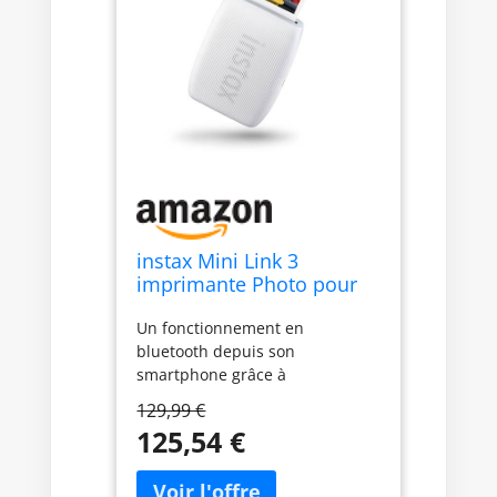
instax Mini Link 3
imprimante Photo pour
Smartphone Blanc Argile
Un fonctionnement en
bluetooth depuis son
smartphone grâce à
l’application dédiée«instax mini
129,99 €
Link» De nouvelles
125,54 €
fonctionnalités inédites ont été
développées : «instax AiR
Studio», pour imaginer un décor