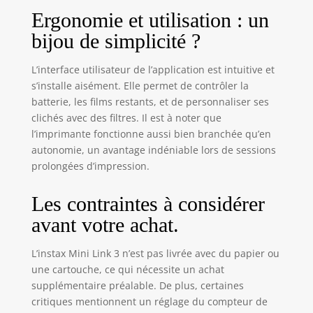
options
Ergonomie et utilisation : un
disponibles :
bijou de simplicité ?
Impression simple
pour imprimer
L’interface utilisateur de l’application est intuitive et
instantanément
les plus belles
s’installe aisément. Elle permet de contrôler la
photos de son
batterie, les films restants, et de personnaliser ses
smartphone
clichés avec des filtres. Il est à noter que
Impression vidéo
l’imprimante fonctionne aussi bien branchée qu’en
pour capturer
autonomie, un avantage indéniable lors de sessions
l’instant parfait,
prolongées d’impression.
issu d’une vidéo
enregistrée dans
Les contraintes à considérer
le smartphone
Fonctionnalités
avant votre achat.
créatives : cadres,
filtres, impression
L’instax Mini Link 3 n’est pas livrée avec du papier ou
pêle-mêle
une cartouche, ce qui nécessite un achat
Fonction contrôle
supplémentaire préalable. De plus, certaines
à distance qui
critiques mentionnent un réglage du compteur de
permet de mettre