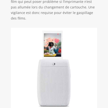
film qui peut poser problème si l’imprimante n’est
tout le monde
pas allumée lors du changement de cartouche. Une
dans le cadre et
de déclencher la
vigilance est donc requise pour éviter le gaspillage
photo à distance
des films.
en appuyant sur
le bouton
d'alimentation de
. Impression
directe depuis
l’appareil