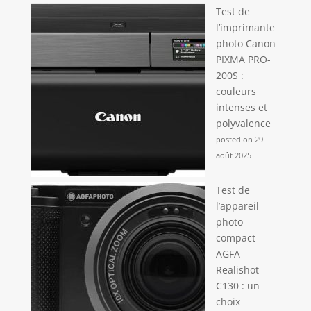
Test de
l’imprimante
photo Canon
PIXMA PRO-
200S :
couleurs
intenses et
polyvalence
posted on 29
août 2025
Test de
l’appareil
photo
compact
AGFA
Realishot
C130 : un
choix