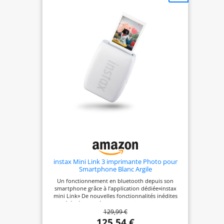
options disponibles : Impression
simple pour imprimer
instantanément les plus belles
photos de son smartphone
Impression vidéo pour capturer
l’instant parfait, issu d’une vidéo
enregistrée dans le smartphone
Fonctionnalités créatives :
cadres, filtres, impression pêle-
mêle Fonction contrôle à
distance qui permet de mettre
tout le monde dans le cadre et
de déclencher la photo à
distance en appuyant sur le
bouton d'alimentation de .
instax Mini Link 3 imprimante Photo pour
Impression directe depuis
Smartphone Blanc Argile
l’appareil
Un fonctionnement en bluetooth depuis son
smartphone grâce à l’application dédiée«instax
mini Link» De nouvelles fonctionnalités inédites
ont été développées : «instax AiR Studio», pour
129,99 €
imaginer un décor digne d’un studio photo grâce
aux effets AR proposés & Click to collage » qui
125,54 €