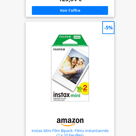
permet de vivre l’expérience photobooth à la
maison Un produit doté d’un capteur de
mouvement pour exécuter différentes fonctions :
réimpression, changement de mode, zoom… Deux
qualités d’impression possibles : instax natural
pour un rendu conventionnel ou instax rich, pour
-5%
des couleurs plus rayonnantes Une simplicité
d’utilisation et de nombreuses options disponibles
: Impression simple pour imprimer
instantanément les plus belles photos de son
smartphone Impression vidéo pour capturer
l’instant parfait, issu d’une vidéo enregistrée dans
le smartphone Fonctionnalités créatives : cadres,
filtres, impression pêle-mêle Fonction contrôle à
distance qui permet de mettre tout le monde dans
le cadre et de déclencher la photo à distance en
appuyant sur le bouton d'alimentation de .
Impression directe depuis l’appareil
instax Mini Film Bipack- Films instantannés
(2 x 10 Feuilles)