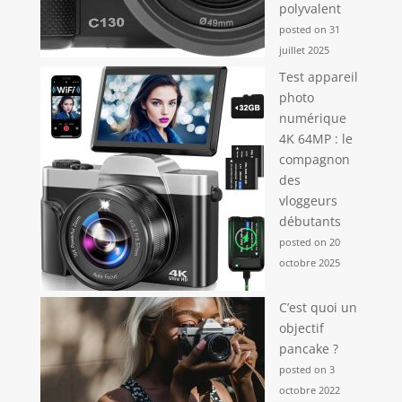
polyvalent
posted on 31
juillet 2025
Test appareil
photo
numérique
4K 64MP : le
compagnon
des
vloggeurs
débutants
posted on 20
octobre 2025
C’est quoi un
objectif
pancake ?
posted on 3
octobre 2022