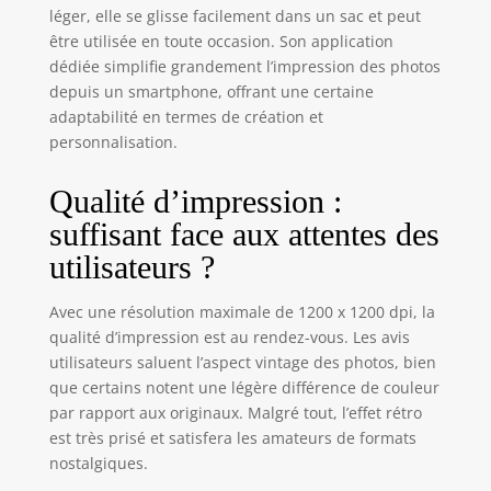
maison Un
léger, elle se glisse facilement dans un sac et peut
produit doté d’un
être utilisée en toute occasion. Son application
capteur de
dédiée simplifie grandement l’impression des photos
mouvement pour
depuis un smartphone, offrant une certaine
exécuter
adaptabilité en termes de création et
différentes
fonctions :
personnalisation.
réimpression,
changement de
Qualité d’impression :
mode, zoom…
suffisant face aux attentes des
Deux qualités
d’impression
utilisateurs ?
possibles : instax
natural pour un
Avec une résolution maximale de 1200 x 1200 dpi, la
rendu
qualité d’impression est au rendez-vous. Les avis
conventionnel ou
utilisateurs saluent l’aspect vintage des photos, bien
instax rich, pour
que certains notent une légère différence de couleur
des couleurs plus
par rapport aux originaux. Malgré tout, l’effet rétro
rayonnantes Une
est très prisé et satisfera les amateurs de formats
simplicité
d’utilisation et de
nostalgiques.
nombreuses