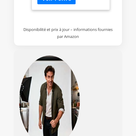
digne d’un studio photo grâce
aux effets AR proposés & Click to
collage » qui permet de vivre
l’expérience photobooth à la
Disponibilité et prix à jour – informations fournies
maison Un produit doté d’un
capteur de mouvement pour
par Amazon
exécuter différentes fonctions :
réimpression, changement de
mode, zoom… Deux qualités
d’impression possibles : instax
natural pour un rendu
conventionnel ou instax rich,
pour des couleurs plus
rayonnantes Une simplicité
d’utilisation et de nombreuses
options disponibles : Impression
simple pour imprimer
instantanément les plus belles
photos de son smartphone
Impression vidéo pour capturer
l’instant parfait, issu d’une vidéo