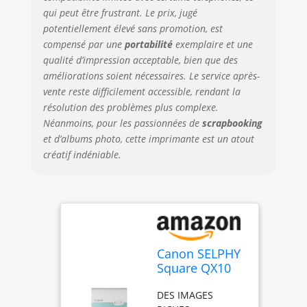
CRÉEZ DES
qui peut être frustrant. Le prix, jugé
IMPRESSIONS AVEC
potentiellement élevé sans promotion, est
DU PAPIER
compensé par une
portabilité
exemplaire et une
AUTOCOLLANT :
qualité d’impression acceptable, bien que des
améliorez la
améliorations soient nécessaires. Le service après-
qualité de vos
vente reste difficilement accessible, rendant la
impressions avec
le format d'image
résolution des problèmes plus complexe.
plus grand et plus
Néanmoins, pour les passionnées de
scrapbooking
sympa de 68 x 68
et d’albums photo, cette imprimante est un atout
mm, en imprimant
créatif indéniable.
sur du papier de
qualité supérieure
avec verso
autocollant.
CONNECTEZ-VOUS
À L'APPLICATION
SELPHY PHOTO
Canon SELPHY
LAYOUT : laissez
Square QX10
libre cours à votre
Imprimante
créativité avec
DES IMAGES
Photo Portable