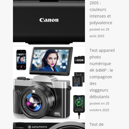
200S :
couleurs
intenses et
polyvalence
posted on 29
août 2025
Test appareil
photo
numérique
4K 64MP : le
compagnon
des
vloggeurs
débutants
posted on 20
octobre 2025
Test de