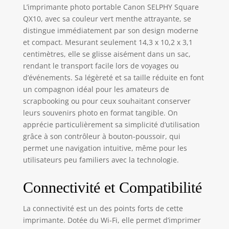
scrapbooking, aux
L’imprimante photo portable Canon SELPHY Square
tableaux
QX10, avec sa couleur vert menthe attrayante, se
d'affichage et à
distingue immédiatement par son design moderne
tout autre endroit
et compact. Mesurant seulement 14,3 x 10,2 x 3,1
où vous souhaitez
centimètres, elle se glisse aisément dans un sac,
exposer vos
rendant le transport facile lors de voyages ou
photos. PRÊTE
d’événements. Sa légèreté et sa taille réduite en font
N'IMPORTE QUAND
un compagnon idéal pour les amateurs de
ET N'IMPORTE OÙ :
scrapbooking ou pour ceux souhaitant conserver
avec la
connectivité Wi-Fi,
leurs souvenirs photo en format tangible. On
la mini imprimante
apprécie particulièrement sa simplicité d’utilisation
portable SELPHY
grâce à son contrôleur à bouton-poussoir, qui
SQUARE QX10 est
permet une navigation intuitive, même pour les
votre compagnon
utilisateurs peu familiers avec la technologie.
d'impression
portable, toujours
Connectivité et Compatibilité
prête à
transformer vos
La connectivité est un des points forts de cette
moments spéciaux
en tirages
imprimante. Dotée du Wi-Fi, elle permet d’imprimer