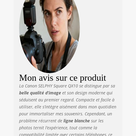
d'affichage et à
tout autre endroit
où vous souhaitez
exposer vos
photos. PRÊTE
N'IMPORTE QUAND
ET N'IMPORTE OÙ :
avec la
connectivité Wi-Fi,
la mini imprimante
portable SELPHY
SQUARE QX10 est
Mon avis sur ce produit
votre compagnon
La Canon SELPHY Square QX10 se distingue par sa
d'impression
belle qualité d’image
et son design moderne qui
portable, toujours
séduisent au premier regard. Compacte et facile à
prête à
utiliser, elle s’intègre aisément dans mon quotidien
transformer vos
moments spéciaux
pour immortaliser mes souvenirs. Cependant, un
en tirages
problème récurrent de
ligne blanche
sur les
époustouflants où
photos ternit l’expérience, tout comme la
que vous soyez.
compatibilité limitée avec certains téléphones, ce