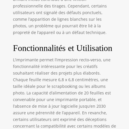
créativité avec
professionnelle des tirages. Cependant, certains
l'application
utilisateurs ont signalé des défauts ponctuels,
gratuite SELPHY
comme l’apparition de lignes blanches sur les
Photo Layout de
photos, un problème qui pourrait être lié à la
Canon, qui vous
propreté de l’appareil ou à un défaut technique.
permet d'ajouter
des tampons, des
Fonctionnalités et Utilisation
filtres, du texte et
bien plus encore
pour faire ressortir
L’imprimante permet l’impression recto-verso, une
vos impressions.
fonctionnalité intéressante pour les créatifs
TOUJOURS PRÊTE :
souhaitant réaliser des projets plus élaborés.
exprimez votre
Chaque feuille mesure 6,8 x 6,8 centimètres, une
style avec un choix
taille idéale pour le scrapbooking ou les albums
de quatre couleurs
photo. La capacité d’alimentation de 20 feuilles est
SELPHY SQUARE
convenable pour une imprimante portable, et
différentes et
l’absence de mise à jour logicielle jusqu’en 2030
emmenez votre
assure une pérennité de l’appareil. En revanche,
mini imprimante
certains utilisateurs ont exprimé des déceptions
partout où vous
allez afin que vous
concernant la compatibilité avec certains modèles de