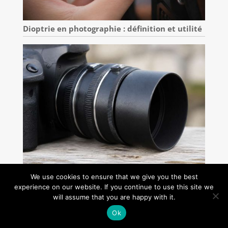
Dioptrie en photographie : définition et utilité
Macro pas chère : bonnette ou tube allonge,
We use cookies to ensure that we give you the best
quel choix pour petit budget ?
experience on our website. If you continue to use this site we
will assume that you are happy with it.
Ok