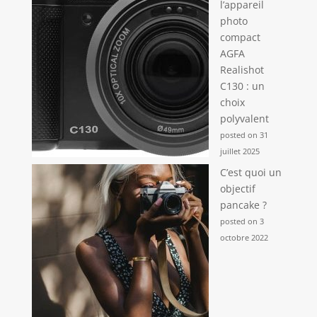
l’appareil
photo
compact
AGFA
Realishot
C130 : un
choix
polyvalent
posted on 31
juillet 2025
C’est quoi un
objectif
pancake ?
posted on 3
octobre 2022