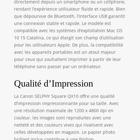
époustouflants où
directement depuis un smartphone ou un cellphone,
que vous soyez.
rendant l’expérience utilisateur fluide et rapide. Bien
CRÉEZ DES
que dépourvue de Bluetooth, l’interface USB garantit
IMPRESSIONS AVEC
une connexion stable et rapide. Le modèle est
DU PAPIER
compatible avec les systèmes d’exploitation Mac OS
AUTOCOLLANT :
10 15 Catalina, ce qui élargit son champ d’utilisation
améliorez la
pour les utilisateurs Apple. De plus, la compatibilité
qualité de vos
avec les appareils portables est un atout majeur
impressions avec
pour ceux qui souhaitent imprimer à partir de leur
le format d'image
plus grand et plus
téléphone sans passer par un ordinateur.
sympa de 68 x 68
mm, en imprimant
Qualité d’Impression
sur du papier de
qualité supérieure
La Canon SELPHY Square QX10 offre une qualité
avec verso
d’impression impressionnante pour sa taille. Avec
autocollant.
une résolution maximale de 1200 x 4800 dpi en
CONNECTEZ-VOUS
couleur, les images sont reproduites avec une
À L'APPLICATION
netteté et des couleurs vives qui rivalisent avec
SELPHY PHOTO
LAYOUT : laissez
celles développées en magasin. Le papier photo
libre cours à votre
brillant inclus contribue à une finition