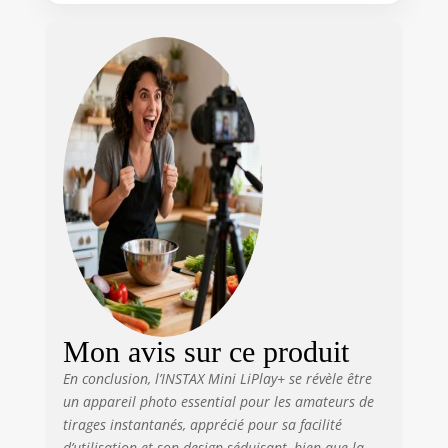
angle pour selfies, se connecte
au smartphone via Bluetooth
Retardateur 2 et 10 secondes,
emplacement pour carte micro
SD, câble de recharge USB Type-
C, résolution d'impression 318
dpi
Mon avis sur ce produit
En conclusion, l’INSTAX Mini LiPlay+ se révèle être
un appareil photo essential pour les amateurs de
tirages instantanés, apprécié pour sa facilité
d’utilisation et son design séduisant, bien que la