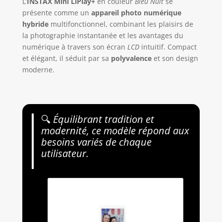
L’
INSTAX Mini LiPlay+
en couleur
Bleu Nuit
se
présente comme un
appareil photo numérique
hybride
multifonctionnel, combinant les plaisirs de
la photographie instantanée et les avantages du
numérique à travers son écran
LCD
intuitif. Compact
et élégant, il séduit par sa
polyvalence
et son design
moderne.
🔍
Équilibrant tradition et
modernité, ce modèle répond aux
besoins variés de chaque
utilisateur.