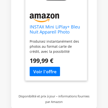
INSTAX Mini LiPlay+ Bleu
Nuit Appareil Photo
numérique instantané
Produisez instantanément des
Hybride et imprimante
photos au format carte de
Photo, écran LCD 6 x 4
crédit, avec la possibilité
cm, Fonction
supplémentaire de visualiser,
d'enregistrement Audio,
199,99 €
modifier et ajouter du son aux
objectifs Principal et
images avant l'impression Écran
Grand Angle pour Selfies
LCD arrière de 2,7 pouces,
impression rapide en 12
secondes, application unique,
amusante et gratuite Stockage
interne des images et
Disponibilité et prix à jour – informations fournies
emplacement pour carte micro
par Amazon
SD Double caméra, caméra
principale et caméra grand