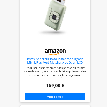
instax Appareil Photo instantané Hybrid
Mini LiPlay Vert Matcha avec écran LCD
arrière de 2,7 Pouces, Emplacement pour
Produisez instantanément des photos au format
Carte Micro SD, Chargement USB Type-c,
carte de crédit, avec la possibilité supplémentaire
Film Vendu séparément
de consulter et de modifier les images avant
l'impression. Écran LCD arrière de 2,7 pouces,
impression rapide en 12 secondes, possibilité
169,00 €
d'ajouter du son aux images via des codes QR
Stockage d'images interne et emplacement pour
carte SD Utilise tous les mini films Instax vendus
séparément Une multitude de cadres et de filtres à
ajouter avant l'impression, ainsi que 3 paramètres
favoris