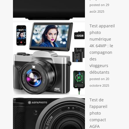
posted on 29
août 2025
Test appareil
photo
numérique
4K 64MP : le
compagnon
des
vloggeurs
débutants
posted on 20
octobre 2025
Test de
l’appareil
photo
compact
AGFA