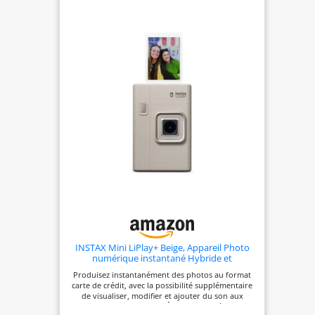
INSTAX Mini LiPlay+ Beige, Appareil Photo
numérique instantané Hybride et
imprimante Photo, écran LCD 6 x 4 cm,
Produisez instantanément des photos au format
Fonction d'enregistrement Audio, objectifs
carte de crédit, avec la possibilité supplémentaire
Principal et Grand Angle pour Selfies
de visualiser, modifier et ajouter du son aux
images avant l'impression Écran LCD arrière de 2,7