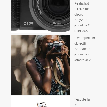
Realishot
C130 : un
choix
polyvalent
posted on 31
juillet 2025
C’est quoi un
objectif
pancake ?
posted on 3
octobre 2022
Test de la
mini