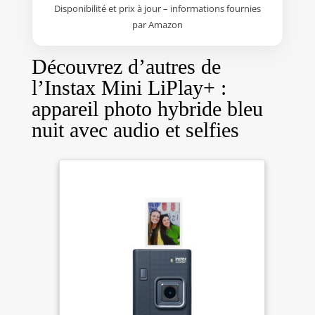
Disponibilité et prix à jour – informations fournies
emplacement pour carte micro
par Amazon
SD Double caméra, caméra
principale et caméra grand
angle pour selfies, se connecte
Découvrez d’autres de
au smartphone via Bluetooth
l’Instax Mini LiPlay+ :
Retardateur 2 et 10 secondes,
emplacement pour carte micro
appareil photo hybride bleu
SD, câble de recharge USB Type-
nuit avec audio et selfies
C, résolution d'impression 318
dpi