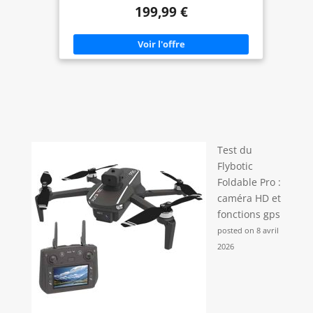
pouces, impression rapide en 12 secondes,
199,99 €
application unique, amusante et gratuite Stockage
interne des images et emplacement pour carte
micro SD Double caméra, caméra principale et
caméra grand angle pour selfies, se connecte au
smartphone via Bluetooth Retardateur 2 et 10
secondes, emplacement pour carte micro SD,
câble de recharge USB Type-C, résolution
d'impression 318 dpi
Test du
Flybotic
Foldable Pro :
caméra HD et
fonctions gps
posted on 8 avril
2026