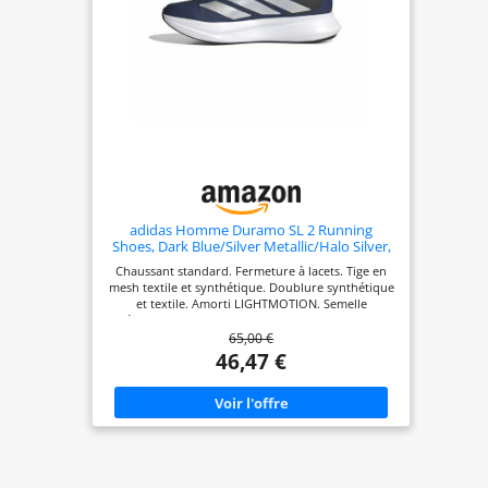
baskets et chaussures de sport homme
conviennent à la course, à la randonnée, au sport,
à la gym, au jogging, au cyclisme, à l'exercice, au
travail, au basket-ball, au tennis, au football, aux
fêtes, aux voyages, à la maison, aux cours
d'entraînement, aux vacances, aux loisirs, achats
quotidiens, camping, conduite, activités
intérieures et extérieures. Chaussures de marche
décontractées à enfiler pour hommes, parfaites
pour votre usage quotidien.
adidas Homme Duramo SL 2 Running
Shoes, Dark Blue/Silver Metallic/Halo Silver,
43 1/3 EU
Chaussant standard. Fermeture à lacets. Tige en
mesh textile et synthétique. Doublure synthétique
et textile. Amorti LIGHTMOTION. Semelle
extérieure Adiwear. Poids : 291 g (pointure 42 2/3).
65,00 €
Drop semelle intermédiaire : 9 mm (talon 33 mm /
avant-pied 24 mm).
46,47 €