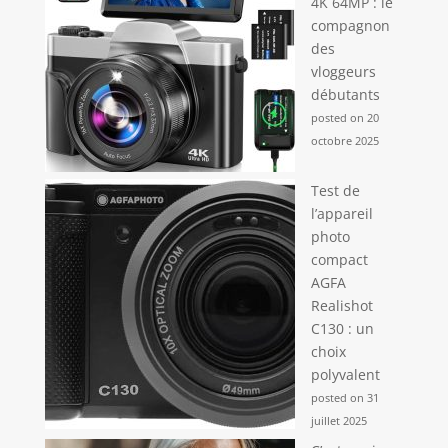
4K 64MP : le
compagnon
des
vloggeurs
débutants
posted on 20
octobre 2025
Test de
l’appareil
photo
compact
AGFA
Realishot
C130 : un
choix
polyvalent
posted on 31
juillet 2025