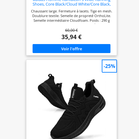
Shoes, Core Black/Cloud White/Core Black,
45 1/3 EU
Chaussant large. Fermeture à lacets. Tige en mesh.
Doublure textile. Semelle de propreté OrthoLite.
Semelle intermédiaire Cloudfoam. Poids : 290 g
(pointure 42 2/3). Drop semelle intermédiaire : 10
60,00 €
mm (talon 33 mm / avant-pied 23 mm). Semelle
extérieure Adiwear.
35,94 €
-25%