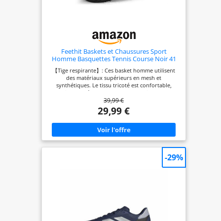
Feethit Baskets et Chaussures Sport
Homme Basquettes Tennis Course Noir 41
【Tige respirante】: Ces basket homme utilisent
des matériaux supérieurs en mesh et
synthétiques. Le tissu tricoté est confortable,
respirant et léger pour garder vos pieds au sec
39,99 €
pendant l'exercice. 【 Intérieur confortable 】 :
l'intérieur des chaussures homme est fabriqué en
29,99 €
textile et en coton respirant hautement élastique.
Amorti et absorption des chocs accrus, offrant un
confort même en position debout et en marchant
pendant une longue période. 【Antidérapant et
antichoc】: Ces chaussures de sport pour hommes
sont fabriquées en EVA et en caoutchouc résistant.
-29%
L'EVA offre une absorption des chocs, un amorti et
un soutien efficaces. La semelle extérieure en
caoutchouc est antidérapante et résistante à
l'usure. 【Glisser sur & À lacets】: Les sneakers
homme avec doublure synthétique élastique et
douce protègent votre talon arrière de l'abrasion,
ce qui est pratique à mettre et à enlever. Les lacets
peuvent être facilement ajustés pour mieux
s'adapter à vos pieds. 【Plusieurs Occacions】: Les