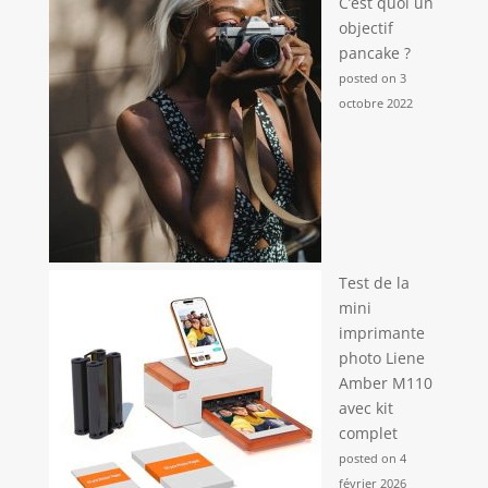
C’est quoi un
objectif
pancake ?
posted on 3
octobre 2022
Test de la
mini
imprimante
photo Liene
Amber M110
avec kit
complet
posted on 4
février 2026