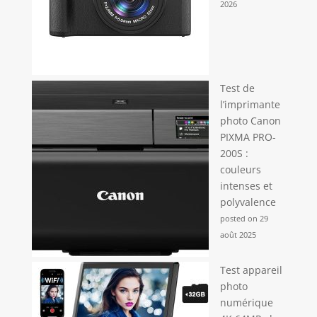
2026
Test de
l’imprimante
photo Canon
PIXMA PRO-
200S :
couleurs
intenses et
polyvalence
posted on 29
août 2025
Test appareil
photo
numérique