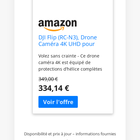
DJI Flip (RC-N3), Drone
Caméra 4K UHD pour
adultes, < 249 g
Volez sans crainte - Ce drone
caméra 4K est équipé de
protections d’hélice complètes
en fibre de carbone légère,
349,00 €
offrant une protection complète.
334,14 €
Profitez de votre temps avec le
drone ! Léger et conforme à la
réglementation - Pesant moins
de 249 g[1], ce drone respecte
les réglementations C0. Donc,
aucune formation ou ni tests ne
sont nécessaires. Il est compact,
Disponibilité et prix à jour – informations fournies
pratique et idéal pour vos