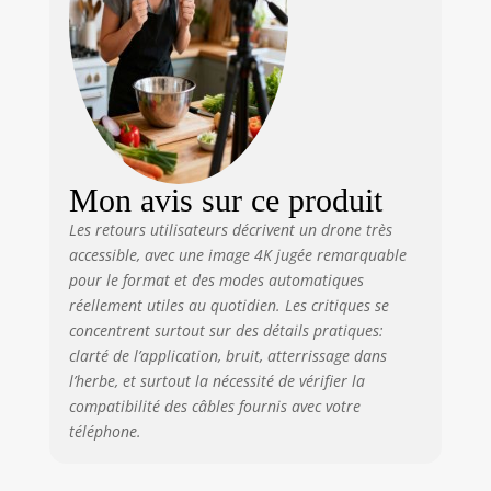
capteur plus grand de ce drone
caméra 4K capture plus de
lumière, offrant des images plus
claires avec des détails vifs,
idéal pour capturer à la fois des
paysages et des portraits.
Superbe vidéo HDR en 4K/60 ips
- Capturez la beauté du lever et
Mon avis sur ce produit
du coucher du soleil avec une
vidéo ultrahaute définition. Ce
Les retours utilisateurs décrivent un drone très
mini drone offre une expérience
accessible, avec une image 4K jugée remarquable
visuelle exceptionnelle, rendant
pour le format et des modes automatiques
chaque moment époustouflant.
réellement utiles au quotidien. Les critiques se
Temps de vol max. de 31 min -
concentrent surtout sur des détails pratiques:
Ne vous souciez plus des
clarté de l’application, bruit, atterrissage dans
batteries. Avec jusqu'à 31
l’herbe, et surtout la nécessité de vérifier la
minutes de temps de vol[5], ce
compatibilité des câbles fournis avec votre
mini drone peut capturer plus
de moments et explorer plus
téléphone.
loin sans interruptions.
Comprend DJI Flip, la