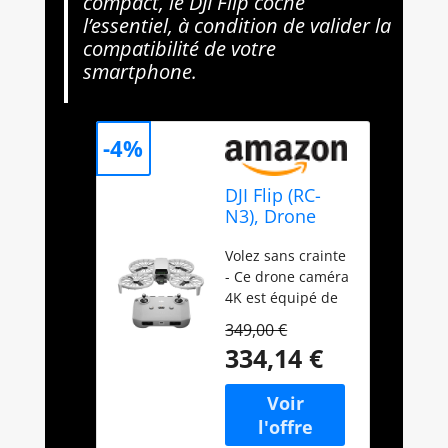
compact, le DJI Flip coche
l’essentiel, à condition de valider la
compatibilité de votre
smartphone.
-4%
DJI Flip (RC-
N3), Drone
Caméra 4K
Volez sans crainte
UHD pour
- Ce drone caméra
adultes, < 249
4K est équipé de
g
protections
349,00 €
d’hélice complètes
334,14 €
en fibre de
carbone légère,
offrant une
protection
complète. Profitez