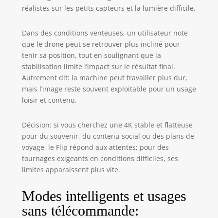
réalistes sur les petits capteurs et la lumière difficile.
Avec jusqu'à 31
minutes de temps
de vol[5], ce mini
Dans des conditions venteuses, un utilisateur note
drone peut
que le drone peut se retrouver plus incliné pour
capturer plus de
tenir sa position, tout en soulignant que la
moments et
stabilisation limite l’impact sur le résultat final.
explorer plus loin
Autrement dit: la machine peut travailler plus dur,
sans
mais l’image reste souvent exploitable pour un usage
interruptions.
loisir et contenu.
Comprend DJI Flip,
la
radiocommande
Décision: si vous cherchez une 4K stable et flatteuse
DJI RC-N3, une
pour du souvenir, du contenu social ou des plans de
Batterie de vol
voyage, le Flip répond aux attentes; pour des
intelligente, et
tournages exigeants en conditions difficiles, ses
plus encore. Idéal
limites apparaissent plus vite.
pour commencer.
En raison de
problèmes de
Modes intelligents et usages
compatibilité,
sans télécommande:
l’application DJI Fly