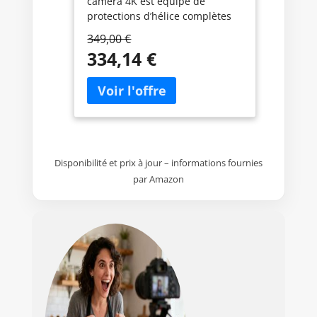
caméra 4K est équipé de
protections d’hélice complètes
en fibre de carbone légère,
349,00 €
offrant une protection complète.
334,14 €
Profitez de votre temps avec le
drone ! Léger et conforme à la
réglementation - Pesant moins
de 249 g[1], ce drone respecte
les réglementations C0. Donc,
aucune formation ou ni tests ne
sont nécessaires. Il est compact,
Disponibilité et prix à jour – informations fournies
pratique et idéal pour vos
voyages ! Votre réalisateur
par Amazon
nomade - Avec le Suivi de sujet,
votre sujet reste en mise au
point. Que vous fassiez de la
randonnée ou organisiez une
fête, ce drone agit comme votre
cinéaste personnel, capturant
chaque mouvement. Capturez
chaque détail avec un capteur
CMOS de 1/1,3 pouce - Le