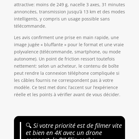
attractive: moins de 249 g, nacelle 3 axes, 31 minutes
annoncées, transmission jusqu’à 13 km et des modes
intelligents, y compris un usage possible sans
télécommande.
Les avis confirment une prise en main rapide, une
image jugée « bluffante » pour le format et une vraie
polyvalence (télécommande, smartphone, ou mode
autonome). Un point de friction ressort toutefois
nettement: selon un acheteur, le contenu de boîte
peut rendre la connexion téléphone compliquée si
les câbles fournis ne correspondent pas à votre
modèle. Ce test met donc l’accent sur l’expérience
réelle et les points à vérifier avant de vous décider.
🔍
Si votre priorité est de filmer vite
et bien en 4K avec un drone