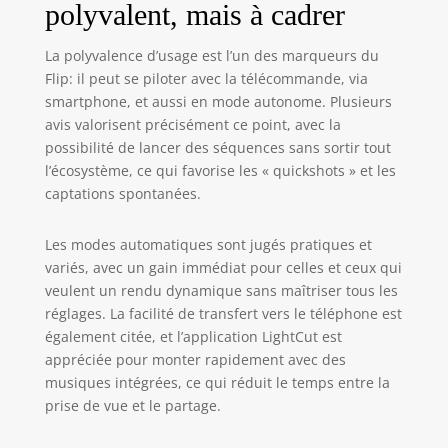
polyvalent, mais à cadrer
a été retirée de
Google Play.
Visitez le site
La polyvalence d’usage est l’un des marqueurs du
officiel de DJI pour
Flip: il peut se piloter avec la télécommande, via
télécharger le
smartphone, et aussi en mode autonome. Plusieurs
manuel et la
avis valorisent précisément ce point, avec la
dernière version
possibilité de lancer des séquences sans sortir tout
de l'application.
l’écosystème, ce qui favorise les « quickshots » et les
captations spontanées.
Les modes automatiques sont jugés pratiques et
variés, avec un gain immédiat pour celles et ceux qui
veulent un rendu dynamique sans maîtriser tous les
réglages. La facilité de transfert vers le téléphone est
également citée, et l’application LightCut est
appréciée pour monter rapidement avec des
musiques intégrées, ce qui réduit le temps entre la
prise de vue et le partage.