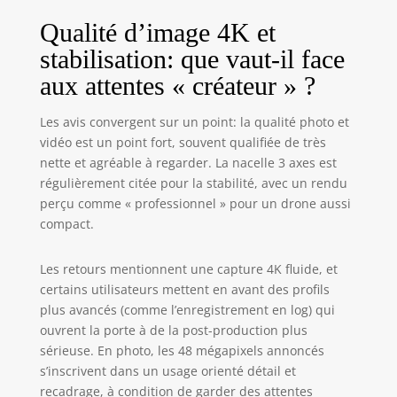
pour capturer à la
fois des paysages
Qualité d’image 4K et
et des portraits.
stabilisation: que vaut-il face
Superbe vidéo
HDR en 4K/60 ips -
aux attentes « créateur » ?
Capturez la
beauté du lever et
Les avis convergent sur un point: la qualité photo et
du coucher du
vidéo est un point fort, souvent qualifiée de très
soleil avec une
nette et agréable à regarder. La nacelle 3 axes est
vidéo ultrahaute
régulièrement citée pour la stabilité, avec un rendu
définition. Ce mini
perçu comme « professionnel » pour un drone aussi
drone offre une
compact.
expérience
visuelle
exceptionnelle,
Les retours mentionnent une capture 4K fluide, et
rendant chaque
certains utilisateurs mettent en avant des profils
moment
plus avancés (comme l’enregistrement en log) qui
époustouflant.
ouvrent la porte à de la post-production plus
Temps de vol max.
sérieuse. En photo, les 48 mégapixels annoncés
de 31 min - Ne
s’inscrivent dans un usage orienté détail et
vous souciez plus
recadrage, à condition de garder des attentes
des batteries.