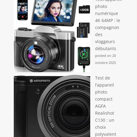
photo
numérique
4K 64MP : le
compagnon
des
vloggeurs
débutants
posted on 20
octobre 2025
Test de
l’appareil
photo
compact
AGFA
Realishot
C130 : un
choix
polyvalent