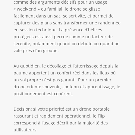
comme des arguments décisifs pour un usage
Que vous fassiez
« week-end » ou familial: le drone se glisse
de la randonnée
ou organisiez une
facilement dans un sac, se sort vite, et permet de
fête, ce drone agit
capturer des plans sans transformer une randonnée
comme votre
en session technique. La présence d’hélices
cinéaste
protégées est aussi perçue comme un facteur de
personnel,
sérénité, notamment quand on débute ou quand on
capturant chaque
vole près d’un groupe.
mouvement.
Capturez chaque
Au quotidien, le décollage et l’atterrissage depuis la
détail avec un
capteur CMOS de
paume apportent un confort réel dans les lieux où
1/1,3 pouce - Le
un sol propre n’est pas garanti. Pour un premier
capteur plus
drone orienté souvenir, contenu et apprentissage, le
grand de ce drone
positionnement est cohérent.
caméra 4K
capture plus de
Décision: si votre priorité est un drone portable,
lumière, offrant
rassurant et rapidement opérationnel, le Flip
des images plus
correspond à l’usage décrit par la majorité des
claires avec des
détails vifs, idéal
utilisateurs.