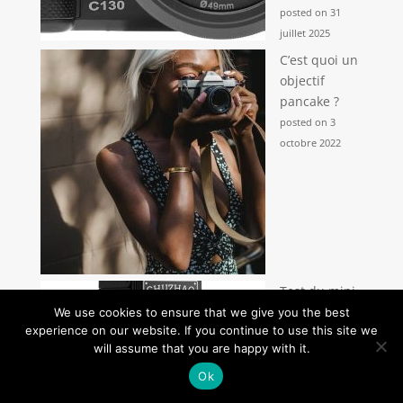
posted on 31
juillet 2025
C’est quoi un
objectif
pancake ?
posted on 3
octobre 2022
Test du mini
appareil
We use cookies to ensure that we give you the best
experience on our website. If you continue to use this site we
photo
will assume that you are happy with it.
numérique
rétro
Ok
CHUZHAO :