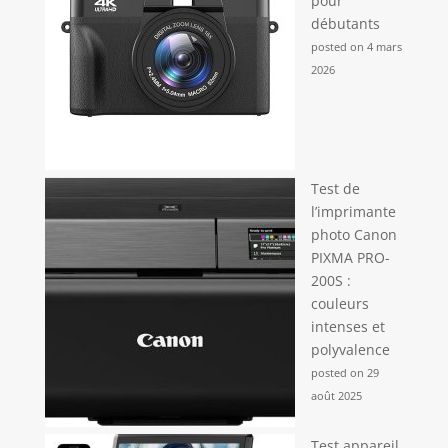
pour
débutants
posted on 4 mars
2026
Test de
l’imprimante
photo Canon
PIXMA PRO-
200S :
couleurs
intenses et
polyvalence
posted on 29
août 2025
Test appareil