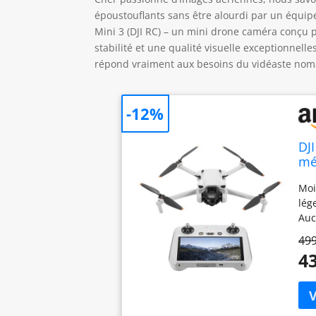
époustouflants sans être alourdi par un équip
Mini 3 (DJI RC) – un mini drone caméra conçu 
stabilité et une qualité visuelle exceptionnell
répond vraiment aux besoins du vidéaste nom
-12%
DJ
mé
Moi
lég
Auc
pla
499
en 
43
cri
cap
jou
par