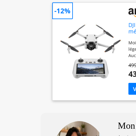
-12%
DJ
mé
Moi
lég
Auc
pla
499
en 
43
cri
cap
jou
par
des
apr
Ins
min
Mon 
pou
de 