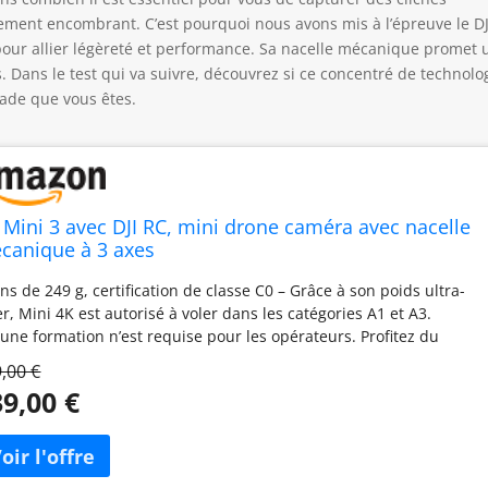
ement encombrant. C’est pourquoi nous avons mis à l’épreuve le DJ
pour allier légèreté et performance. Sa nacelle mécanique promet 
es. Dans le test qui va suivre, découvrez si ce concentré de technolo
ade que vous êtes.
I Mini 3 avec DJI RC, mini drone caméra avec nacelle
canique à 3 axes
ns de 249 g, certification de classe C0 – Grâce à son poids ultra-
er, Mini 4K est autorisé à voler dans les catégories A1 et A3.
une formation n’est requise pour les opérateurs. Profitez du
isir de voler sans longues attentes[1]. Qualité d’image saisissante
,00 €
4K UHD – Filmez en vidéo 4K HDR pour des prises aériennes
9,00 €
stallines. Grâce à la fusion ISO double natif, Mini 3 permet de
turer des détails dans les zones d’ombre et de haute lumière, de
r comme de nuit[3]. Des vidéos verticales saisissantes prêtes au
tage : Avec Prise verticale réelle, vous pouvez facilement capturer