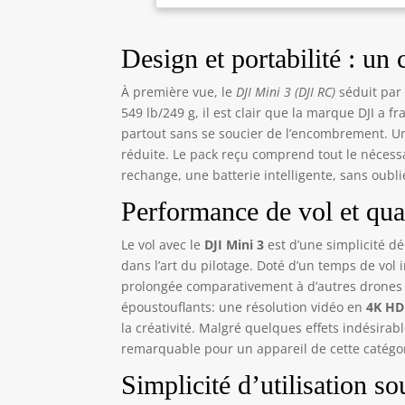
des
apr
Ins
Design et portabilité : u
min
pou
À première vue, le
DJI Mini 3 (DJI RC)
séduit par 
de 
549 lb/249 g, il est clair que la marque DJI a
de 
partout sans se soucier de l’encombrement. Une 
rés
réduite. Le pack reçu comprend tout le nécess
per
rechange, une batterie intelligente, sans oubl
con
un 
Performance de vol et qua
dan
opé
Le vol avec le
DJI Mini 3
est d’une simplicité d
les
dans l’art du pilotage. Doté d’un temps de vo
Cap
prolongée comparativement à d’autres drones d
pou
époustouflants: une résolution vidéo en
4K HD
gra
la créativité. Malgré quelques effets indésirab
par
remarquable pour un appareil de cette catégor
HD 
att
Simplicité d’utilisation so
vou