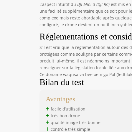
d’o
L’aspect intuitif du
DJI Mini 3 (DJI RC)
est mis en 
pou
une facilité supplémentaire que ce soit pour le
vol
complexe mais reste abordable après quelques e
gar
configuré, le drone devient un outil incroyablem
d’a
maî
Réglementations et consid
rad
Wi-
S’il est vrai que la réglementation autour des
vit
protégées comme souligné par certains commen
et 
produit lui-même. Il est néanmoins important
renseigner sur la législation locale liée aux dr
Ce doname waqusa va bee oem go Poh(ledtilak
Bilan du test
Avantages
facile d’utilisation
très bon drone
qualité image très bonne
contrôle très simple