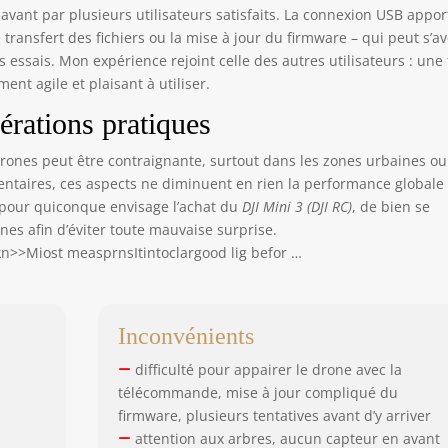
btenir une meilleure vision. Idéal pour débutants et sûr – Conçu
avant par plusieurs utilisateurs satisfaits. La connexion USB appor
r les débutants, le Retour au point de départ (RTH) par GPS, le
 transfert des fichiers ou la mise à jour du firmware – qui peut s’a
 stationnaire précis, le décollage et l’atterrissage auto
ssais. Mon expérience rejoint celle des autres utilisateurs : une 
antissent une confiance en vol accrue. Des ressources
ent agile et plaisant à utiliser.
pprentissage supplémentaires intégrées à l’appli facilitent la
trise rapide du pilotage. QuickTransfert via Wi-Fi – Aucune
érations pratiques
iocommande nécessaire ; vous pouvez activer le téléchargement
Fi après avoir appairé le drone à proximité de votre téléphone. La
 drones peut être contraignante, surtout dans les zones urbaines ou
esse de téléchargement peut atteindre 25 Mo/s, ce qui est simple
taires, ces aspects ne diminuent en rien la performance globale
rapide.
 pour quiconque envisage l’achat du
DJI Mini 3 (DJI RC)
, de bien se
ones afin d’éviter toute mauvaise surprise.
n>>Miost measprnsItintoclargood lig befor …
Inconvénients
difficulté pour appairer le drone avec la
télécommande, mise à jour compliqué du
firmware, plusieurs tentatives avant d’y arriver
attention aux arbres, aucun capteur en avant