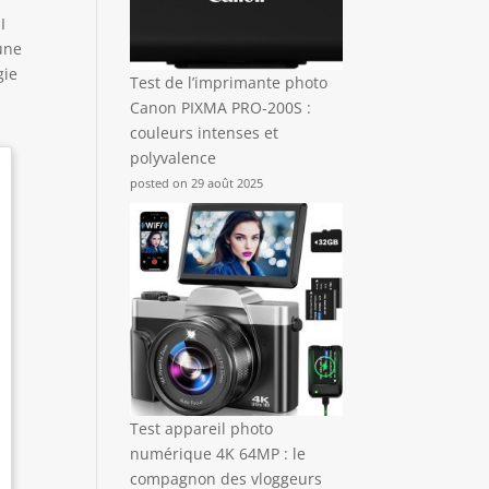
I
une
gie
Test de l’imprimante photo
Canon PIXMA PRO-200S :
couleurs intenses et
polyvalence
posted on 29 août 2025
Test appareil photo
numérique 4K 64MP : le
compagnon des vloggeurs