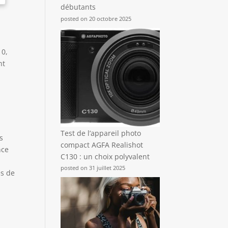
débutants
posted on 20 octobre 2025
 0,
nt
Test de l’appareil photo
s
compact AGFA Realishot
nce
C130 : un choix polyvalent
posted on 31 juillet 2025
es de