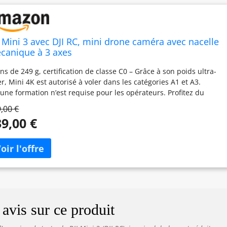
I Mini 3 avec DJI RC, mini drone caméra avec nacelle
canique à 3 axes
ns de 249 g, certification de classe C0 – Grâce à son poids ultra-
er, Mini 4K est autorisé à voler dans les catégories A1 et A3.
une formation n’est requise pour les opérateurs. Profitez du
isir de voler sans longues attentes[1]. Qualité d’image saisissante
,00 €
4K UHD – Filmez en vidéo 4K HDR pour des prises aériennes
9,00 €
stallines. Grâce à la fusion ISO double natif, Mini 3 permet de
turer des détails dans les zones d’ombre et de haute lumière, de
r comme de nuit[3]. Des vidéos verticales saisissantes prêtes au
tage : Avec Prise verticale réelle, vous pouvez facilement capturer
 monuments hauts comme les gratte-ciels et les chutes d’eau. Et
ès la capture, c’est l’orientation parfaite pour publier sur
tagram ou TikTok. Autonomie de la batterie prolongée de 38
utes – Avec une autonomie pouvant atteindre 38 min, vous
avis sur ce produit
vez emporter Mini 3 à chaque étape de votre voyage ou effectuer
longs vols sans vous soucier de la batterie[2]. Résistance au vent