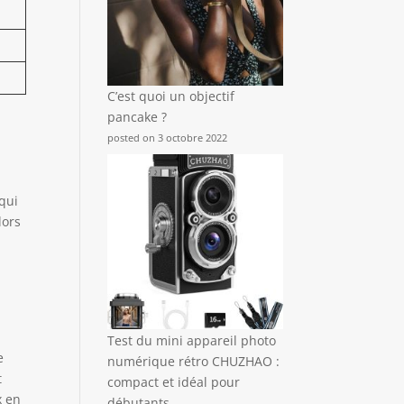
C’est quoi un objectif
pancake ?
posted on 3 octobre 2022
 qui
lors
Test du mini appareil photo
e
numérique rétro CHUZHAO :
t
compact et idéal pour
x en
débutants