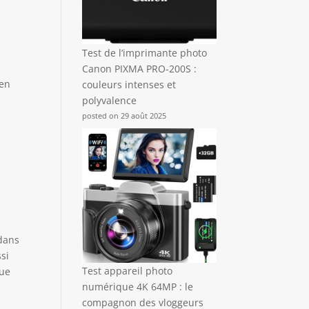
Test de l’imprimante photo
Canon PIXMA PRO-200S :
 en
couleurs intenses et
polyvalence
posted on 29 août 2025
 dans
si
Test appareil photo
que
numérique 4K 64MP : le
compagnon des vloggeurs