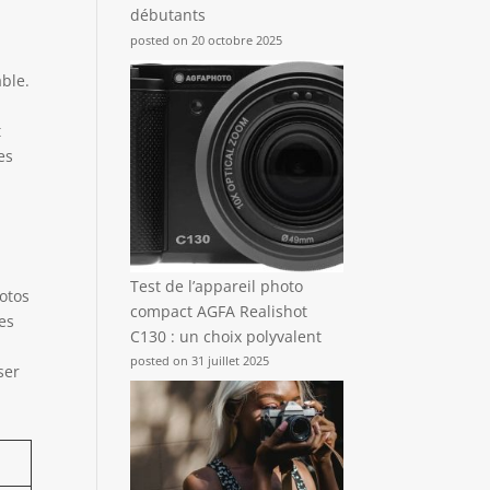
débutants
posted on 20 octobre 2025
able.
t
es
Test de l’appareil photo
hotos
compact AGFA Realishot
des
C130 : un choix polyvalent
posted on 31 juillet 2025
ser