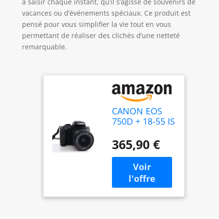
à saisir chaque instant, qu’il s’agisse de souvenirs de
vacances ou d’événements spéciaux. Ce produit est
pensé pour vous simplifier la vie tout en vous
permettant de réaliser des clichés d’une netteté
remarquable.
CANON EOS
750D + 18-55 IS
STM + Sac + SD
4Go
365,90 €