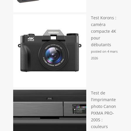
idéal pour Noël, anniversaires ou comme appareil
pour vlog, YouTube, streaming et souvenirs
quotidiens. Un pocket appareil photo numérique
facile à utiliser pour tous les âges.
Test Korons :
caméra
compacte 4K
pour
débutants
posted on 4 mars
2026
Test de
l’imprimante
photo Canon
PIXMA PRO-
200S :
couleurs