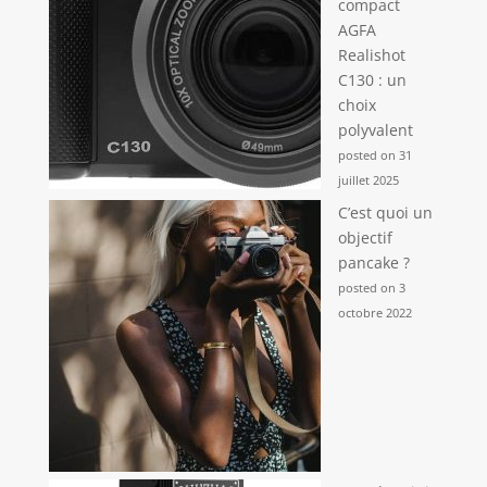
compact
AGFA
Realishot
C130 : un
choix
polyvalent
posted on 31
juillet 2025
C’est quoi un
objectif
pancake ?
posted on 3
octobre 2022