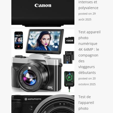
intenses et
polyvalence
posted on 29
août 2025
Test appareil
photo
numérique
4K 64MP : le
compagnon
des
vloggeurs
débutants
posted on 20
octobre 2025
Test de
l’appareil
photo