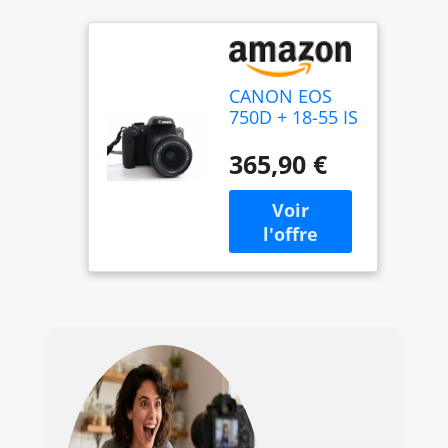
CANON EOS
750D + 18-55 IS
STM + Sac + SD
4Go
365,90 €