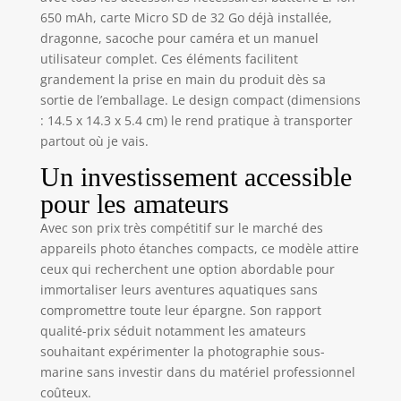
de la batterie est
650 mAh, carte Micro SD de 32 Go déjà installée,
fermé et verrouillé
dragonne, sacoche pour caméra et un manuel
🌊【𝗣𝗼𝗿𝘁𝗮𝗯𝗹𝗲 𝗲𝘁
utilisateur complet. Ces éléments facilitent
𝗙𝗮𝗰𝗶𝗹𝗲 à
𝗨𝘁𝗶𝗹𝗶𝘀𝗲𝗿】
grandement la prise en main du produit dès sa
Compact, léger et
sortie de l’emballage. Le design compact (dimensions
de poche, cet
: 14.5 x 14.3 x 5.4 cm) le rend pratique à transporter
camera sous
partout où je vais.
marine est facile à
Un investissement accessible
emporter à la
piscine, à la plage
pour les amateurs
ou dans un parc
Avec son prix très compétitif sur le marché des
aquatique pendant
les vacances. Il est
appareils photo étanches compacts, ce modèle attire
également livré
ceux qui recherchent une option abordable pour
avec une pochette
immortaliser leurs aventures aquatiques sans
à cordon et une
compromettre toute leur épargne. Son rapport
dragonne pour
qualité-prix séduit notamment les amateurs
faciliter le
souhaitant expérimenter la photographie sous-
transport et le
marine sans investir dans du matériel professionnel
rangement. Cet
coûteux.
appareil photo