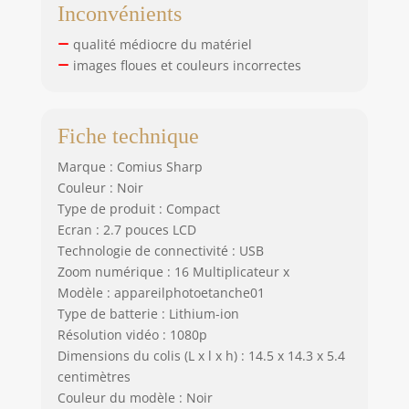
photo etanche et
Inconvénients
activez le mode de
prise de vue en
qualité médiocre du matériel
continu pour
images floues et couleurs incorrectes
capturer de
nombreuses
photos
Fiche technique
magnifiques en
peu de temps.
Marque : Comius Sharp
Notre appareil
Couleur : Noir
photo etanche
Type de produit : Compact
infaillible convient
Ecran : 2.7 pouces LCD
à de nombreux
Technologie de connectivité : USB
scénarios, tels que
Zoom numérique : 16 Multiplicateur x
la natation, la
plongée avec tuba,
Modèle : appareilphotoetanche01
les jeux de plage,
Type de batterie : Lithium-ion
les vacances dans
Résolution vidéo : 1080p
l'eau, etc. C'est le
Dimensions du colis (L x l x h) : 14.5 x 14.3 x 5.4
compagnon idéal
centimètres
sous l'eau
Couleur du modèle : Noir