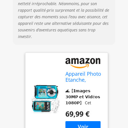
nager, plonger et
netteté irréprochable. Néanmoins, pour son
jouer sur la plage.
rapport qualité-prix surprenant et la possibilité de
Avant d'aller sous
capturer des moments sous l’eau avec aisance, cet
l'eau, assurez-vous
appareil reste une alternative séduisante pour des
que le couvercle
souvenirs d’aventures aquatiques sans trop
de la batterie est
investir.
fermé et verrouillé
🌊【𝗣𝗼𝗿𝘁𝗮𝗯𝗹𝗲 𝗲𝘁
𝗙𝗮𝗰𝗶𝗹𝗲 à
𝗨𝘁𝗶𝗹𝗶𝘀𝗲𝗿】
Compact, léger et
de poche, cet
Appareil Photo
camera sous
Etanche,
marine est facile à
Comius Sharp
emporter à la
🌊【𝗜𝗺𝗮𝗴𝗲𝘀
Caméra
piscine, à la plage
𝟯𝟬𝗠𝗣 𝗲𝘁 𝗩𝗶𝗱é𝗼𝘀
Étanche 10FT
ou dans un parc
𝟭𝟬𝟴𝟬𝗣】 Cet
30MP Photo
aquatique pendant
appareil photo
FHD Vidéo 16X
les vacances. Il est
69,99 €
étanche prend en
Digital Zoom
également livré
charge les vidéos
avec Carte
avec une pochette
1080P et les photos
Mémoire 32G
à cordon et une