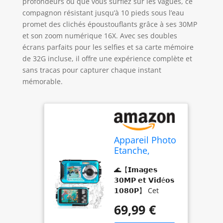
profondeurs ou que vous surfiez sur les vagues, ce
compagnon résistant jusqu’à 10 pieds sous l’eau
promet des clichés époustouflants grâce à ses 30MP
et son zoom numérique 16X. Avec ses doubles
écrans parfaits pour les selfies et sa carte mémoire
de 32G incluse, il offre une expérience complète et
sans tracas pour capturer chaque instant
mémorable.
Appareil Photo
Etanche,
Comius Sharp
🌊【𝗜𝗺𝗮𝗴𝗲𝘀
Caméra
𝟯𝟬𝗠𝗣 𝗲𝘁 𝗩𝗶𝗱é𝗼𝘀
Étanche 10FT
𝟭𝟬𝟴𝟬𝗣】 Cet
30MP Photo
appareil photo
FHD Vidéo 16X
69,99 €
étanche prend en
Digital Zoom
charge les vidéos