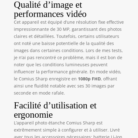
Qualité d’image et
à 𝟭𝟬 𝗙𝗧】 Cet
camera sous
performances vidéo
marine est
Cet appareil est équipé d’une résolution fixe effective
fabriqué dans un
impressionnante de 30 MP, garantissant des photos
matériau étanche
de haute qualité,
claires et détaillées. Toutefois, certains utilisateurs
le compartiment
ont noté une baisse potentielle de la qualité des
de la batterie est
images dans certaines conditions. Lors de mes tests,
bien scellé, il peut
je n’ai pas rencontré ce problème, mais il est bon de
être utilisé sous
noter que les conditions lumineuses peuvent
l'eau pendant une
influencer la performance générale. En mode vidéo,
heure à 10FT,
le Comius Sharp enregistre en
1080p FHD
, offrant
aucun étui étanche
ainsi une fluidité notable avec ses 30 images par
n'est nécessaire,
seconde en mode rafale.
vous pouvez
l'emmener pour
Facilité d’utilisation et
nager, plonger et
ergonomie
jouer sur la plage.
Avant d'aller sous
L’appareil photo étanche Comius Sharp est
l'eau, assurez-vous
extrêmement simple à configurer et à utiliser. Livré
que le couvercle
avec tous les accessoires nécessaires: batterie Li-Ion