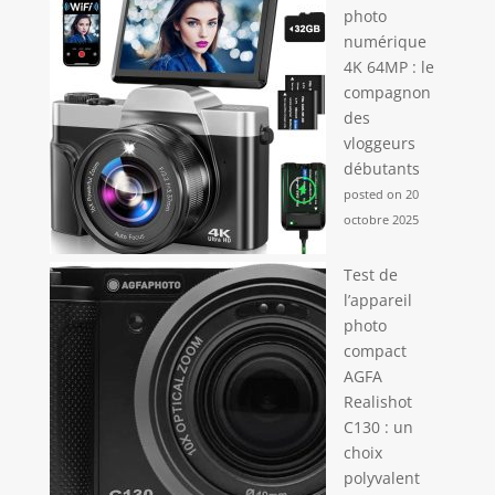
photo
numérique
4K 64MP : le
compagnon
des
vloggeurs
débutants
posted on 20
octobre 2025
Test de
l’appareil
photo
compact
AGFA
Realishot
C130 : un
choix
polyvalent