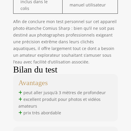
inclus dans le
l'écran. Vous ne
manuel utilisateur
colis
manquerez aucun
moment en réglant
Afin de conclure mon test personnel sur cet appareil
le retardateur de
selfie de 2/5/10
photo étanche Comius Sharp : bien qu’il ne soit pas
secondes. Grâce à
destiné aux photographes professionnels exigeant
la prise en charge
une précision extrême dans leurs clichés
du flash, vous
aquatiques, il offre largement tout ce dont a besoin
pouvez prendre
un amateur explorateur souhaitant s’amuser sous
des photos
l’eau avec facilité d’utilisation associée.
impressionnantes
Bilan du test
même dans des
environnements
Avantages
faiblement éclairés
🌊【𝗨𝗻
peut aller jusqu’à 3 mètres de profondeur
𝗖𝗼𝗺𝗽𝗮𝗴𝗻𝗼𝗻
excellent produit pour photos et vidéos
𝗦𝗼𝘂𝘀-𝗺𝗮𝗿𝗶𝗻
amateurs
𝗔𝗺𝘂𝘀𝗮𝗻𝘁】
prix très abordable
Lorsque vous
nagez ou plongez,
prenez l'appareil