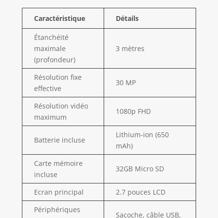
infaillible est doté
Caractéristique
Détails
de fonctions faciles
à utiliser par les
Étanchéité
enfants et les
maximale
3 mètres
personnes âgées
(profondeur)
🌊【É𝗰𝗿𝗮𝗻 𝗗𝘂𝗮𝗹】
L'camera etanche
Résolution fixe
est doté d'un écran
30 MP
effective
frontal de 1,8
pouce et d'un
Résolution vidéo
écran arrière de
1080p FHD
maximum
2,7 pouces, ce qui
vous permet de
Lithium-ion (650
Batterie incluse
prendre facilement
mAh)
des selfies et
d'enregistrer des
Carte mémoire
32GB Micro SD
vidéos en
incluse
appuyant
Ecran principal
2.7 pouces LCD
simplement sur le
bouton de
Périphériques
basculement de
Sacoche, câble USB,