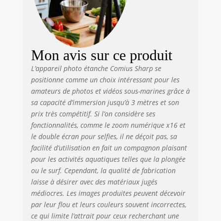
l'eau, il est parfait
pour les
photographes
débutants sous
l'eau 🌊【É𝘁𝗮𝗻𝗰𝗵𝗲
Mon avis sur ce produit
à 𝟭𝟬 𝗙𝗧】 Cet
camera sous
L’appareil photo étanche Comius Sharp se
marine est
positionne comme un choix intéressant pour les
fabriqué dans un
amateurs de photos et vidéos sous-marines grâce à
matériau étanche
sa capacité d’immersion jusqu’à 3 mètres et son
de haute qualité,
prix très compétitif. Si l’on considère ses
le compartiment
fonctionnalités, comme le zoom numérique x16 et
de la batterie est
le double écran pour selfies, il ne déçoit pas, sa
bien scellé, il peut
facilité d’utilisation en fait un compagnon plaisant
être utilisé sous
pour les activités aquatiques telles que la plongée
l'eau pendant une
ou le surf. Cependant, la qualité de fabrication
heure à 10FT,
laisse à désirer avec des matériaux jugés
aucun étui étanche
n'est nécessaire,
médiocres. Les images produites peuvent décevoir
vous pouvez
par leur flou et leurs couleurs souvent incorrectes,
l'emmener pour
ce qui limite l’attrait pour ceux recherchant une