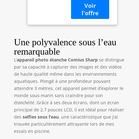
avec Carte
1080P et les photos
Mémoire 32G
30MP avec un
et Selfie
zoom numérique
Double Écrans
jusqu'à 16x. Vous
pour Selfies
pouvez l'utiliser
Sous l'eau,
pour explorer le
Natation, Surf,
Une polyvalence sous l’eau
monde sous-
Plongée
remarquable
marin, capturer
vos moments
L’
appareil photo étanche Comius Sharp
se distingue
préférés, prendre
par sa capacité à capturer des images et des vidéos
des photos plus
de haute qualité même dans les environnements
merveilleuses et
aquatiques. Plongé à une profondeur pouvant
réalistes, et
atteindre 3 mètres, cet appareil permet d’explorer le
enregistrer des
monde sous-marin sans craindre pour son
vidéos de ce que
étanchéité
. Grâce à ses deux écrans, dont un écran
vous voyez dans
principal de 2.7 pouces LCD, il est idéal pour réaliser
l'eau, il est parfait
pour les
des
selfies sous l’eau
, une caractéristique que j’ai
photographes
trouvée particulièrement attrayante lors de mes
débutants sous
essais en piscine.
l'eau 🌊【É𝘁𝗮𝗻𝗰𝗵𝗲