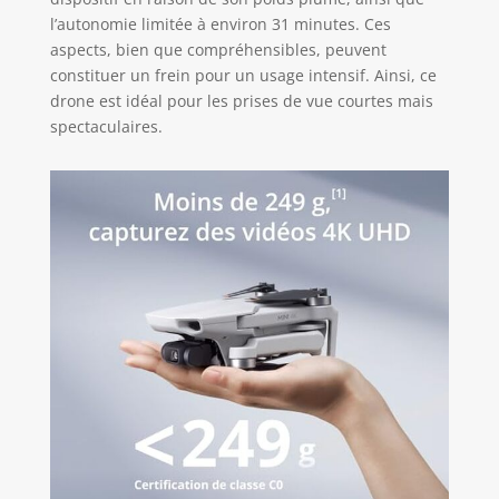
Pour votre sécurité, veillez à
consulter et à respecter
l’autonomie limitée à environ 31 minutes. Ces
scrupuleusement les lois et
aspects, bien que compréhensibles, peuvent
réglementations locales en vigueur
constituer un frein pour un usage intensif. Ainsi, ce
avant de piloter votre drone.
drone est idéal pour les prises de vue courtes mais
spectaculaires.