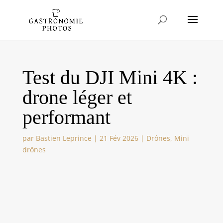
Test du DJI Mini 4K :
drone léger et
performant
par
Bastien Leprince
|
21 Fév 2026
|
Drônes
,
Mini
drônes