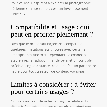
stationnaire stable et un pilotage
Pour ceux qui aspirent à explorer la photographie
simplifié idéal pour les débutants.
aérienne sans se ruiner, c’est un investissement
Des ressources d’apprentissage
judicieux.
supplémentaires intégrées à
l’application facilitent la maîtrise
Compatibilité et usage : qui
rapide du vol. Boostez votre
créativité avec des QuickShots
peut en profiter pleinement ?
intelligents - En quelques clics,
Mini 4K réalise automatiquement
Bien que le drone soit largement compatible,
des vidéos de niveau
quelques limitations sont notées avec certains
professionnel grâce aux modes
smartphones Android. Cependant, la connexion
Spirale, Dronie, Fusée, Cercle et
stable avec la radiocommande permet un contrôle
Boomerang. Comprend DJI Mini
précis à longue distance, ce qui en fait un partenaire
4K, une batterie, une RC-N1C et
fiable pour tout créateur de contenu voyageant.
tout le nécessaire pour des vols 4K
en toute simplicité. Une option
idéale et abordable pour les
Limites à considérer : à éviter
débutants. Remarques : la
pour certains usages ?
réglementation relative aux drones
peut varier en fonction de
Nous conseillons de noter la fragilité relative du
l’utilisation que vous en faites.
dispositif en raison de son poids plume, ainsi que