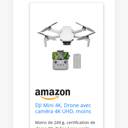
niveau professionnel grâce aux
modes Spirale, Dronie, Fusée,
Cercle et Boomerang. Comprend
DJI Mini 4K, une batterie, une
RC-N1C et tout le nécessaire
pour des vols 4K en toute
simplicité. Une option idéale et
abordable pour les débutants.
Remarques : la réglementation
relative aux drones peut varier
en fonction de l’utilisation que
vous en faites. Pour votre
sécurité, veillez à consulter et à
respecter scrupuleusement les
lois et réglementations locales
en vigueur avant de piloter
votre drone.
DJI Mini 4K, Drone avec
caméra 4K UHD, moins
de 249 g
Moins de 249 g, certification de