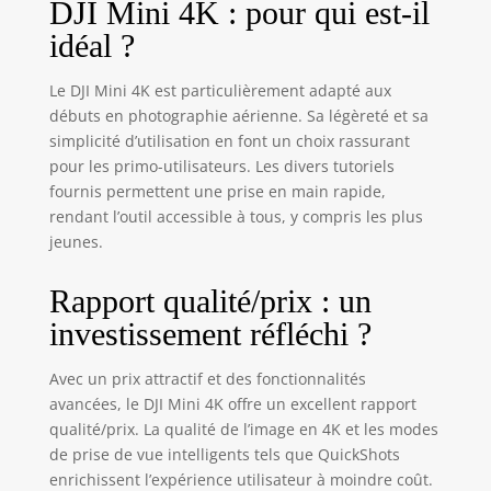
DJI Mini 4K : pour qui est-il
garantit une stabilité parfaite pour
idéal ?
des séquences dignes du grand
écran. Résistance au vent de 38
km/h (niveau 5) - Les moteurs sans
Le DJI Mini 4K est particulièrement adapté aux
balais améliorent la puissance et
débuts en photographie aérienne. Sa légèreté et sa
permettent un décollage à des
simplicité d’utilisation en font un choix rassurant
altitudes allant jusqu’à 4 000
pour les primo-utilisateurs. Les divers tutoriels
mètres. En outre, la portée de
fournis permettent une prise en main rapide,
transmission peut atteindre
rendant l’outil accessible à tous, y compris les plus
jusqu’à 10 km[2]. Création
jeunes.
continue grâce à une autonomie
prolongée - Choisissez parmi trois
packs : une batterie (31 min), deux
Rapport qualité/prix : un
batteries (62 min) ou trois
investissement réfléchi ?
batteries (93 min)[3]. Dites adieu à
l’anxiété liée à la batterie. Simple
Avec un prix attractif et des fonctionnalités
d’utilisation et sûr - DJI Mini 4K
avancées, le DJI Mini 4K offre un excellent rapport
prend en charge le
qualité/prix. La qualité de l’image en 4K et les modes
décollage/atterrissage en un clic,
le retour au point de départ (RTH)
de prise de vue intelligents tels que QuickShots
automatique par GPS, le vol
enrichissent l’expérience utilisateur à moindre coût.