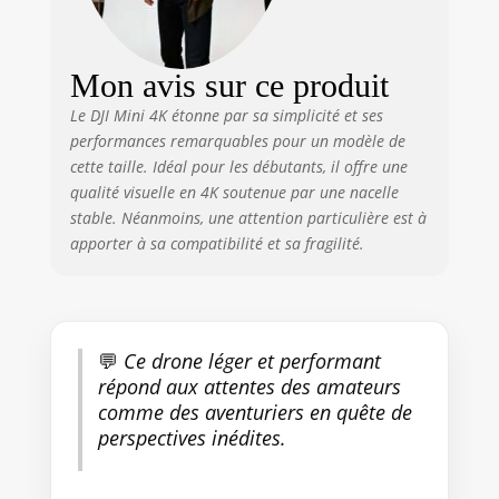
prolongée - Choisissez parmi
trois packs : une batterie (31
min), deux batteries (62 min) ou
Mon avis sur ce produit
trois batteries (93 min)[3]. Dites
adieu à l’anxiété liée à la
Le DJI Mini 4K étonne par sa simplicité et ses
batterie. Simple d’utilisation et
performances remarquables pour un modèle de
sûr - DJI Mini 4K prend en
cette taille. Idéal pour les débutants, il offre une
charge le décollage/atterrissage
qualité visuelle en 4K soutenue par une nacelle
en un clic, le retour au point de
stable. Néanmoins, une attention particulière est à
départ (RTH) automatique par
apporter à sa compatibilité et sa fragilité.
GPS, le vol stationnaire stable et
un pilotage simplifié idéal pour
les débutants. Des ressources
d’apprentissage
supplémentaires intégrées à
💬
Ce drone léger et performant
l’application facilitent la maîtrise
répond aux attentes des amateurs
rapide du vol. Boostez votre
comme des aventuriers en quête de
créativité avec des QuickShots
intelligents - En quelques clics,
perspectives inédites.
Mini 4K réalise
automatiquement des vidéos de