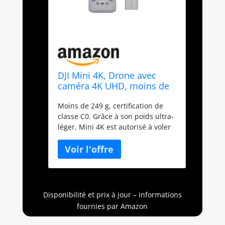
DJI Mini 4K, Drone avec
caméra 4K UHD, moins de
249 g
Moins de 249 g, certification de
classe C0. Grâce à son poids ultra-
léger, Mini 4K est autorisé à voler
dans les catégories A1 et A3. Les
opérateurs ne sont pas tenus de
passer des tests. Vidéos 4K ultra-
HD et nacelle à 3 axes pour des
images cinématographiques -
Capturez des moments saisissants
Disponibilité et prix à jour – informations
dans toutes les conditions de
fournies par Amazon
luminosité, des levers de soleil aux
scènes de nuit. La nacelle à 3 axes