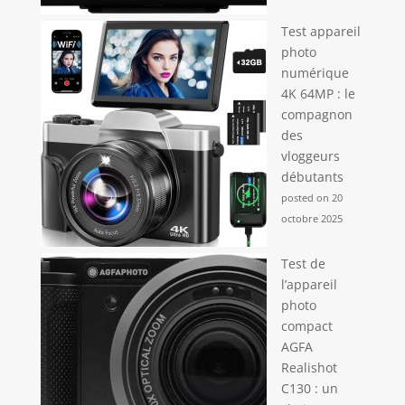
Test appareil
photo
numérique
4K 64MP : le
compagnon
des
vloggeurs
débutants
posted on 20
octobre 2025
Test de
l’appareil
photo
compact
AGFA
Realishot
C130 : un