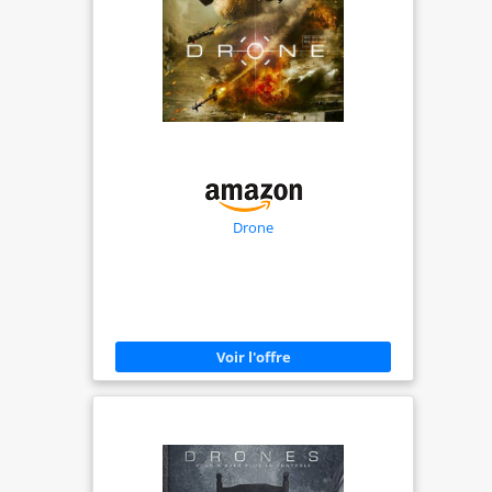
jusqu’à 10 km[2]. Création
continue grâce à une autonomie
prolongée - Choisissez parmi
trois packs : une batterie (31
min), deux batteries (62 min) ou
trois batteries (93 min)[3]. Dites
adieu à l’anxiété liée à la
batterie. Simple d’utilisation et
sûr - DJI Mini 4K prend en
charge le décollage/atterrissage
Drone
en un clic, le retour au point de
départ (RTH) automatique par
GPS, le vol stationnaire stable et
un pilotage simplifié idéal pour
les débutants. Des ressources
d’apprentissage
supplémentaires intégrées à
l’application facilitent la maîtrise
rapide du vol. Boostez votre
créativité avec des QuickShots
intelligents - En quelques clics,