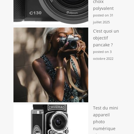
choix
polyvalent
posted on 31
juillet 2025
C’est quoi un
objectif
pancake ?
posted on 3
octobre 2022
Test du mini
appareil
photo
numérique