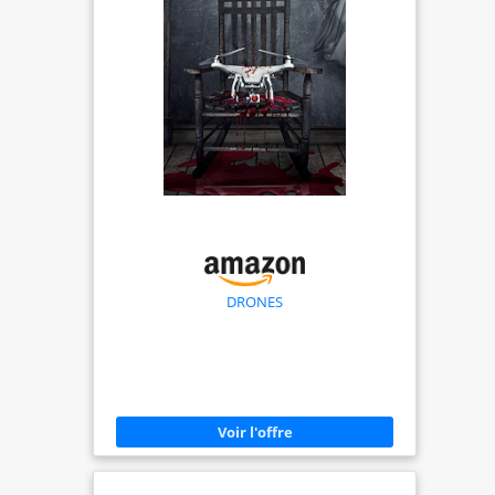
Mini 4K réalise
automatiquement des vidéos de
niveau professionnel grâce aux
modes Spirale, Dronie, Fusée,
Cercle et Boomerang. Comprend
DJI Mini 4K, une batterie, une
RC-N1C et tout le nécessaire
pour des vols 4K en toute
simplicité. Une option idéale et
abordable pour les débutants.
Remarques : la réglementation
relative aux drones peut varier
en fonction de l’utilisation que
DRONES
vous en faites. Pour votre
sécurité, veillez à consulter et à
respecter scrupuleusement les
lois et réglementations locales
en vigueur avant de piloter
votre drone.