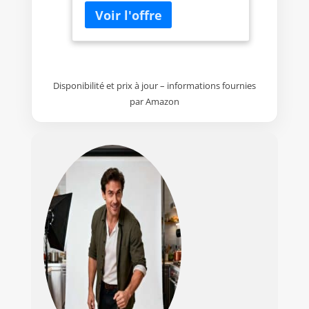
A3. Les opérateurs ne sont pas
tenus de passer des tests.
Vidéos 4K ultra-HD et nacelle à 3
axes pour des images
cinématographiques - Capturez
des moments saisissants dans
Disponibilité et prix à jour – informations fournies
toutes les conditions de
par Amazon
luminosité, des levers de soleil
aux scènes de nuit. La nacelle à
3 axes garantit une stabilité
parfaite pour des séquences
dignes du grand écran.
Résistance au vent de 38 km/h
(niveau 5) - Les moteurs sans
balais améliorent la puissance
et permettent un décollage à
des altitudes allant jusqu’à 4
000 mètres. En outre, la portée
de transmission peut atteindre
jusqu’à 10 km[2]. Création
continue grâce à une autonomie