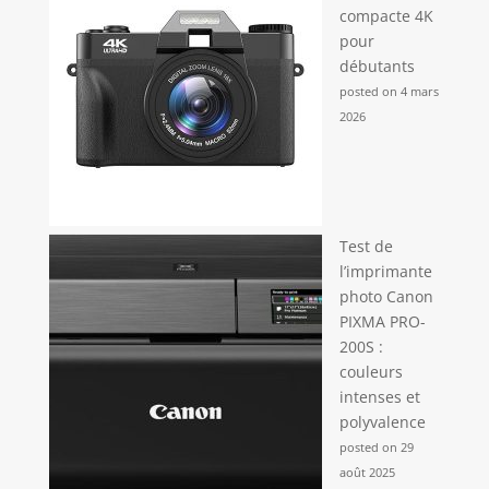
compacte 4K
pour
débutants
posted on 4 mars
2026
Test de
l’imprimante
photo Canon
PIXMA PRO-
200S :
couleurs
intenses et
polyvalence
posted on 29
août 2025