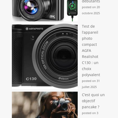
débutants
posted on 20
octobre 2025
Test de
l’appareil
photo
compact
AGFA
Realishot
C130 : un
choix
polyvalent
posted on 31
juillet 2025
C’est quoi un
objectif
pancake ?
posted on 3