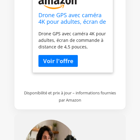
Drone GPS avec caméra
4K pour adultes, écran de
commande à distance de
Drone GPS avec caméra 4K pour
4,5 pouces, évitement
adultes, écran de commande à
automatique d'obstacles,
distance de 4,5 pouces,
autonomie de vol de 22
évitement automatique
minutes
d'obstacles, autonomie de vol
de 22 minutes
Disponibilité et prix à jour – informations fournies
par Amazon