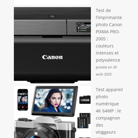
Test de
l’imprimante
photo Canon
PIXMA PRO-
200S :
couleurs
intenses et
polyvalence
posted on 29
août 2025
Test appareil
photo
numérique
4K 64MP : le
compagnon
des
vloggeurs