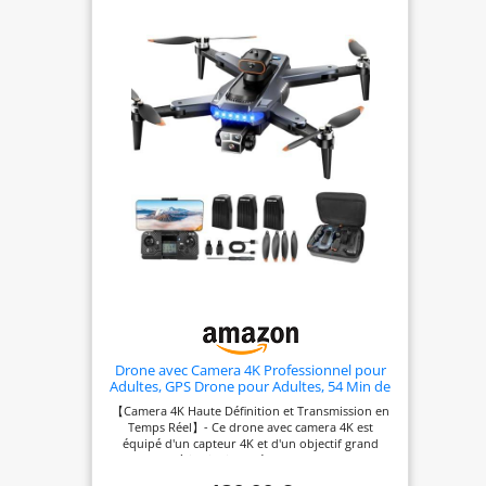
Drone avec Camera 4K Professionnel pour
Adultes, GPS Drone pour Adultes, 54 Min de
Vol, Résistant au Vent, Moteur Brushless,
【Camera 4K Haute Définition et Transmission en
Suivi Auto, Retour Auto, Wi-Fi 5G,
Temps Réel】- Ce drone avec camera 4K est
Léger<249g avec 3 Batteries(Noir)
équipé d'un capteur 4K et d'un objectif grand
（Moyen）
angle 120° à inclinaison réglable, capturant des
images et vidéos d'une clarté exceptionnelle. La