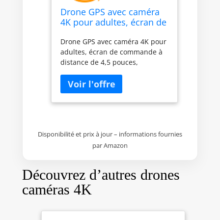
Drone GPS avec caméra
4K pour adultes, écran de
commande à distance de
Drone GPS avec caméra 4K pour
4,5 pouces, évitement
adultes, écran de commande à
automatique d'obstacles,
distance de 4,5 pouces,
autonomie de vol de 22
évitement automatique
minutes
d'obstacles, autonomie de vol
de 22 minutes
Disponibilité et prix à jour – informations fournies
par Amazon
Découvrez d’autres drones
caméras 4K