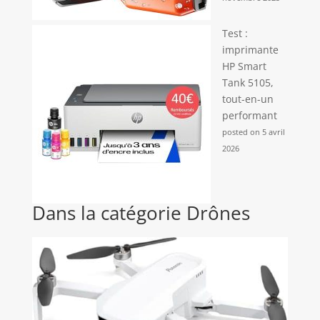
Test :
imprimante
HP Smart
Tank 5105,
tout-en-un
performant
posted on 5 avril
2026
Dans la catégorie Drônes