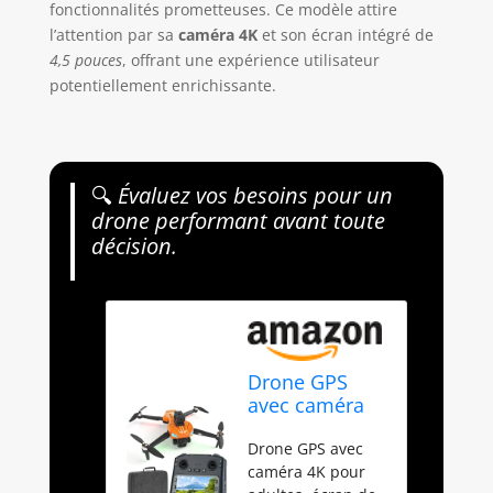
fonctionnalités prometteuses. Ce modèle attire
l’attention par sa
caméra 4K
et son écran intégré de
4,5 pouces
, offrant une expérience utilisateur
potentiellement enrichissante.
🔍
Évaluez vos besoins pour un
drone performant avant toute
décision.
Drone GPS
avec caméra
4K pour
Drone GPS avec
adultes, écran
caméra 4K pour
de commande