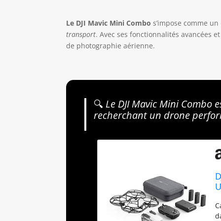
Le DJI Mavic Mini Combo
s’impose comme un
transport
. Avec ses fonctionnalités avancées et 
de photographie aérienne.
🔍
Le DJI Mavic Mini Combo es
recherchant un drone perfor
D
U
3
C
V
d
d