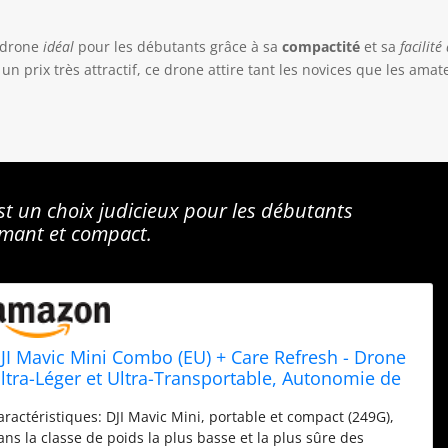
 drone
idéal
pour les débutants grâce à sa
compactité
et sa
facilité
un prix très attractif, ce drone attire tant les novices que les amat
t un choix judicieux pour les débutants
mant et compact.
JI Mavic Mini Combo (EU) + Care Refresh - Drone
ltra-Léger et Ultra-Transportable, Autonomie de
0 Minutes, Distance de Transmission de 2 km,
aractéristiques: DJI Mavic Mini, portable et compact (249G),
idéo HD 2.7K, Couvre une Grande Variété
ans la classe de poids la plus basse et la plus sûre des
'Accidents