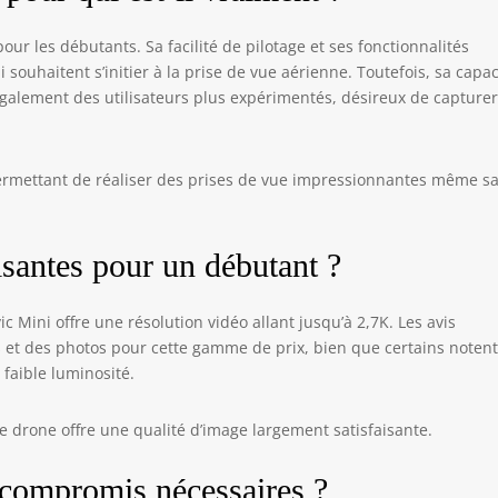
Phone 11 Pro, iPhone 11 Pro Max, iPhone 11, iPhone SE (2e
énération), iPhone XS, iPhone XS Max, iPhone XR, iPhone X,
 les débutants. Sa facilité de pilotage et ses fonctionnalités
Phone 8, iPhone 8 Plus, iPhone 7, iPhone 7 Plus, iPhone 6s,
i souhaitent s’initier à la prise de vue aérienne. Toutefois, sa capac
Phone 6s Plus, iPhone SE (1ère génération) Compatibilité:
également des utilisateurs plus expérimentés, désireux de capture
odèles d'iPad: iPad mini (5e génération), iPad mini 4, iPad
ini 3, iPad mini 2
 permettant de réaliser des prises de vue impressionnantes même s
isantes pour un débutant ?
 Mini offre une résolution vidéo allant jusqu’à 2,7K. Les avis
s et des photos pour cette gamme de prix, bien que certains noten
faible luminosité.
e drone offre une qualité d’image largement satisfaisante.
 compromis nécessaires ?