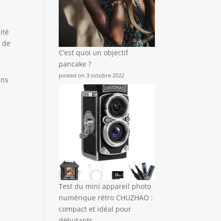
ité
r de
C’est quoi un objectif
pancake ?
posted on 3 octobre 2022
ans
t
Test du mini appareil photo
numérique rétro CHUZHAO :
compact et idéal pour
débutants