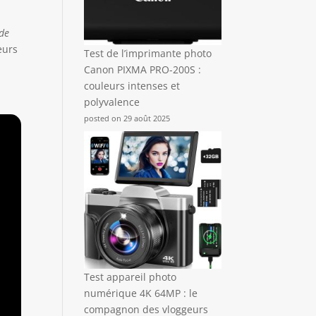
 de
eurs
Test de l’imprimante photo
Canon PIXMA PRO-200S :
couleurs intenses et
polyvalence
posted on 29 août 2025
Test appareil photo
numérique 4K 64MP : le
compagnon des vloggeurs