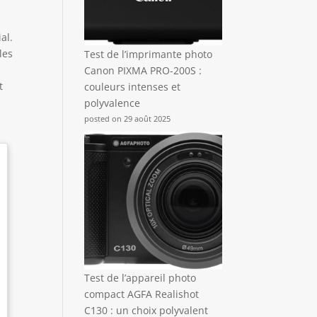
al.
les
Test de l’imprimante photo
Canon PIXMA PRO-200S :
t
couleurs intenses et
polyvalence
posted on 29 août 2025
Test de l’appareil photo
compact AGFA Realishot
C130 : un choix polyvalent