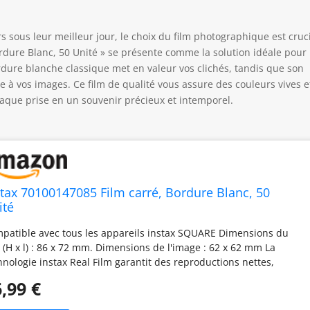
 sous leur meilleur jour, le choix du film photographique est cruci
rdure Blanc, 50 Unité » se présente comme la solution idéale pour 
dure blanche classique met en valeur vos clichés, tandis que son
ue à vos images. Ce film de qualité vous assure des couleurs vives e
aque prise en un souvenir précieux et intemporel.
stax 70100147085 Film carré, Bordure Blanc, 50
ité
patible avec tous les appareils instax SQUARE Dimensions du
m (H x l) : 86 x 72 mm. Dimensions de l'image : 62 x 62 mm La
hnologie instax Real Film garantit des reproductions nettes,
ires et éclatantes de teint pendant des années et des années
,99 €
eloppement d'image rapide Film haute vitesse ISO 800