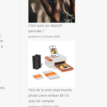
C’est quoi un objectif
pancake ?
t.
posted on 3 octobre 2022
re
 à
r
lles
Test de la mini imprimante
photo Liene Amber M110
avec kit complet
posted on 4 février 2026