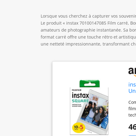
Lorsque vous cherchez à capturer vos souvenirs
Le produit « instax 70100147085 Film carré, Bo
amateurs de photographie instantanée. Sa bor
format carré offre une touche rétro et artistiq
une netteté impressionnante, transformant ch
in
Un
Com
fil
tec
cla
46
Dév