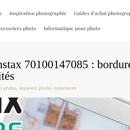
e
Inspiration photographie
Guides d’achat photogra
cessoires photo
Informatique pour photo
instax 70100147085 : bordur
ités
ls photos
,
Appareils photos instantanés