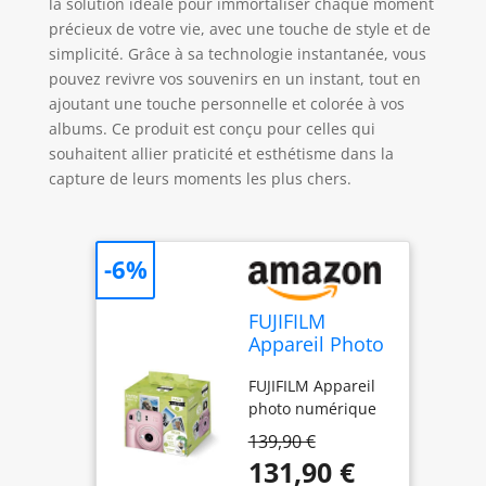
la solution idéale pour immortaliser chaque moment
précieux de votre vie, avec une touche de style et de
simplicité. Grâce à sa technologie instantanée, vous
pouvez revivre vos souvenirs en un instant, tout en
ajoutant une touche personnelle et colorée à vos
albums. Ce produit est conçu pour celles qui
souhaitent allier praticité et esthétisme dans la
capture de leurs moments les plus chers.
-6%
FUJIFILM
Appareil Photo
Instantané
FUJIFILM Appareil
Instax Mini 12
photo numérique
Rose Pack
Iconique
139,90 €
131,90 €