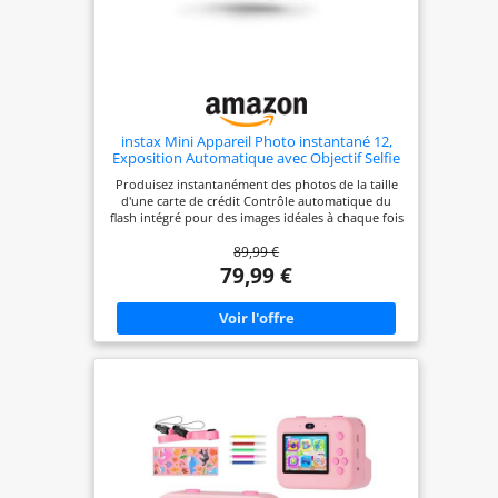
instax Mini Appareil Photo instantané 12,
Exposition Automatique avec Objectif Selfie
intégré, Violet Lilas
Produisez instantanément des photos de la taille
d'une carte de crédit Contrôle automatique du
flash intégré pour des images idéales à chaque fois
avec une vitesse d'impression rapide de 5
89,99 €
secondes Utilise tous les mini films instax - Taille
d'impression : 54 (l) x 86 (H) - Image : 46 (l) x 62 (H)
79,99 €
mm