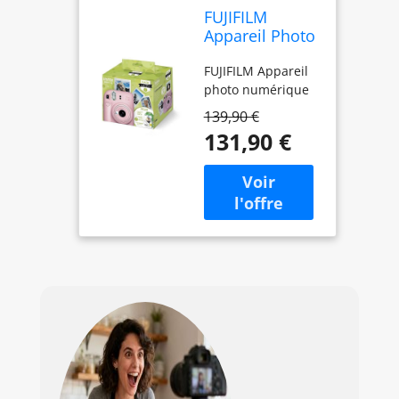
FUJIFILM
Appareil Photo
Instantané
FUJIFILM Appareil
Instax Mini 12
photo numérique
Rose Pack
Iconique
139,90 €
131,90 €