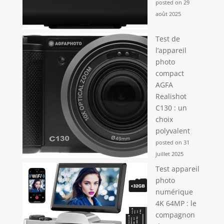
posted on 29
août 2025
Test de
l’appareil
photo
compact
AGFA
Realishot
C130 : un
choix
polyvalent
posted on 31
juillet 2025
Test appareil
photo
numérique
4K 64MP : le
compagnon