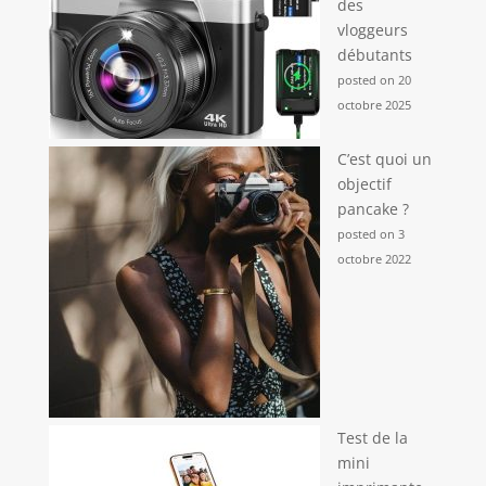
des
vloggeurs
débutants
posted on 20
octobre 2025
C’est quoi un
objectif
pancake ?
posted on 3
octobre 2022
Test de la
mini