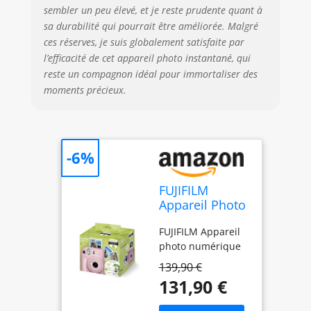
sembler un peu élevé, et je reste prudente quant à
sa durabilité qui pourrait être améliorée. Malgré
ces réserves, je suis globalement satisfaite par
l’efficacité de cet appareil photo instantané, qui
reste un compagnon idéal pour immortaliser des
moments précieux.
-6%
FUJIFILM
Appareil Photo
Instantané
FUJIFILM Appareil
Instax Mini 12
photo numérique
Rose Pack
Iconique
139,90 €
131,90 €