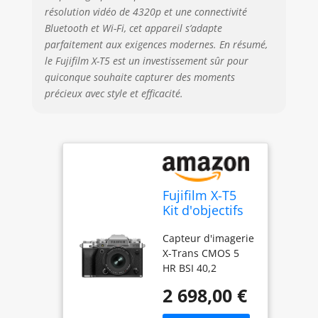
résolution vidéo de 4320p et une connectivité
Bluetooth et Wi-Fi, cet appareil s’adapte
parfaitement aux exigences modernes. En résumé,
le Fujifilm X-T5 est un investissement sûr pour
quiconque souhaite capturer des moments
précieux avec style et efficacité.
Fujifilm X-T5
Kit d'objectifs
d'appareil
Capteur d'imagerie
Photo
X-Trans CMOS 5
numérique
HR BSI 40,2
sans Miroir
mégapixels 15
XF16-
2 698,00 €
images par
50mmF2.8-4.8
seconde en
R LM WR -