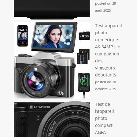
posted on 29
août 2025
Test appareil
photo
numérique
4K 64MP : le
compagnon
des
vloggeurs
débutants
posted on 20
octobre 2025
Test de
l’appareil
photo
compact
AGFA