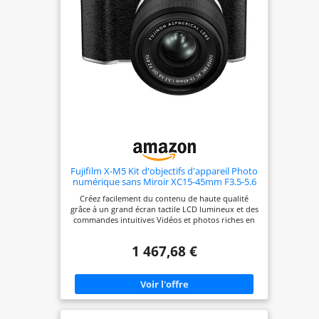
une utilisation immédiate et vos aventures
photographiques 5.CONTENU DE LA LIVRAISON -
1x appareil photo EOS R100, 1x objectif RF-S 18-45
mm IS STM, 1x sacoche pour appareil photo, 1x
carte mémoire SD 64 Go, 1x chargeur de batterie
LC-E17E, 1x batterie, 1x câble d'alimentation
Fujifilm X-M5 Kit d'objectifs d'appareil Photo
numérique sans Miroir XC15-45mm F3.5-5.6
OIS PZ - Argent
Créez facilement du contenu de haute qualité
grâce à un grand écran tactile LCD lumineux et des
commandes intuitives Vidéos et photos riches en
couleurs d'un capteur d'imagerie jusqu'à 16 fois
plus grand que la plupart des capteurs de
1 467,68 €
smartphone Le corps compact et léger offre une
liberté créative grâce à la compatibilité avec les
objectifs interchangeables, les cartes mémoire et
les piles facilement remplaçables Son cristallin à
partir de trois microphones intégrés, ainsi que des
connexions micro externes et USB-C 20 looks
intégrés uniques rapidement accessibles via le