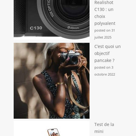
Realishot
C130 : un
choix
polyvalent
posted on 31
juillet 2025
C’est quoi un
objectif
pancake ?
posted on 3
octobre 2022
Test de la
mini