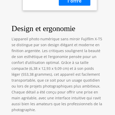
mécanique Jusqu'à
7 arrêts de
stabilisation
d'image corporelle
interne (IBIS)
Design et ergonomie
160MP pixel shift
multi shot Vitesse
d'obturation
L’appareil photo numérique sans miroir Fujifilm X-T5
maximale de 1/180
se distingue par son design élégant et moderne en
000 dans
finition argentée. Les critiques soulignent la beauté
l'obturateur
de son esthétique et l’ergonomie pensée pour un
électronique
confort d’utilisation optimal. Grâce à sa taille
compacte (6,38 x 12,93 x 9,09 cm) et à son poids
léger (553,38 grammes), cet appareil est facilement
transportable, que ce soit pour un usage quotidien
ou lors de projets photographiques plus ambitieux.
Chaque détail a été conçu pour offrir une prise en
main agréable, avec une interface intuitive qui ravit
aussi bien les amateurs que les professionnels de la
photographie.