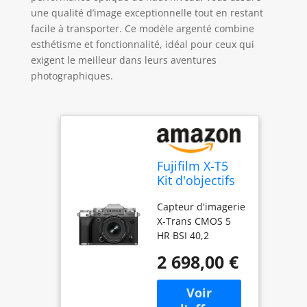
une qualité d’image exceptionnelle tout en restant
facile à transporter. Ce modèle argenté combine
esthétisme et fonctionnalité, idéal pour ceux qui
exigent le meilleur dans leurs aventures
photographiques.
Fujifilm X-T5
Kit d'objectifs
d'appareil
Capteur d'imagerie
Photo
X-Trans CMOS 5
numérique
HR BSI 40,2
sans Miroir
mégapixels 15
XF16-
2 698,00 €
images par
50mmF2.8-4.8
seconde en
R LM WR -
obturateur
Argent