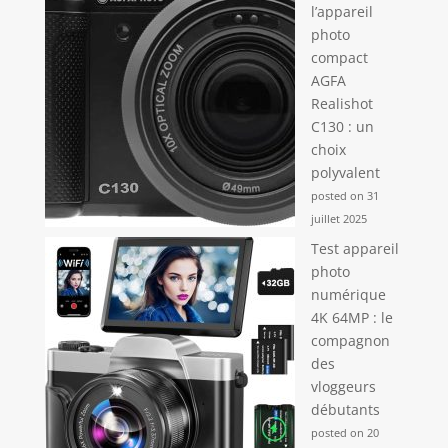
l’appareil
photo
compact
AGFA
Realishot
C130 : un
choix
polyvalent
posted on 31
juillet 2025
Test appareil
photo
numérique
4K 64MP : le
compagnon
des
vloggeurs
débutants
posted on 20