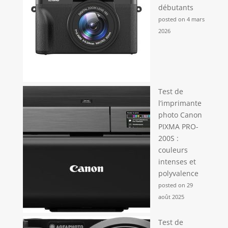
débutants
posted on 4 mars
2026
Test de
l’imprimante
photo Canon
PIXMA PRO-
200S :
couleurs
intenses et
polyvalence
posted on 29
août 2025
Test de