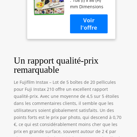
: 108 (l) x 86 (H)
photos format
mm Dimensions
large) pour Fuji
du motif : 99 (l) x
Instax 210
62 (H) mm
Quantité: 20 pièces
Un rapport qualité-prix
remarquable
Le Fujifilm Instax – Lot de 5 boîtes de 20 pellicules
pour Fuji Instax 210 offre un excellent rapport
qualité-prix. Avec une moyenne de 4,5 sur 5 étoiles
dans les commentaires clients, il semble que les
utilisateurs soient globalement satisfaits. Un des
points forts est le prix par photo, qui descend à 0,70
€, ce qui est considérablement moins cher que les
prix en grande surface, souvent autour de 2 € par