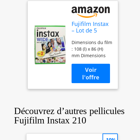
Fujifilm Instax
– Lot de 5
boîtes de 20
Dimensions du film
pellicules (100
: 108 (l) x 86 (H)
photos format
mm Dimensions
large) pour Fuji
du motif : 99 (l) x
Instax 210
62 (H) mm
Quantité: 20 pièces
Découvrez d’autres pellicules
Fujifilm Instax 210