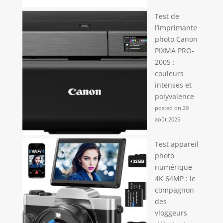
Test de
l’imprimante
photo Canon
PIXMA PRO-
200S :
couleurs
intenses et
polyvalence
posted on 29
août 2025
Test appareil
photo
numérique
4K 64MP : le
compagnon
des
vloggeurs