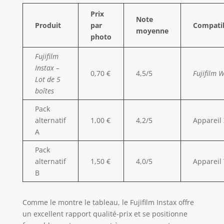
Prix
Note
Produit
par
Compatib
moyenne
photo
Fujifilm
Instax –
0,70 €
4,5/5
Fujifilm 
Lot de 5
boîtes
Pack
alternatif
1,00 €
4,2/5
Appareil 
A
Pack
alternatif
1,50 €
4,0/5
Appareil 
B
Comme le montre le tableau, le Fujifilm Instax offre
un excellent rapport qualité-prix et se positionne