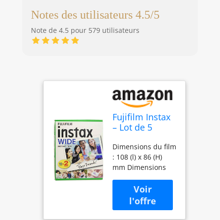
Notes des utilisateurs 4.5/5
Note de 4.5 pour 579 utilisateurs
Fujifilm Instax
– Lot de 5
boîtes de 20
Dimensions du film
pellicules (100
: 108 (l) x 86 (H)
photos format
mm Dimensions
large) pour Fuji
du motif : 99 (l) x
Instax 210
62 (H) mm
Quantité: 20 pièces