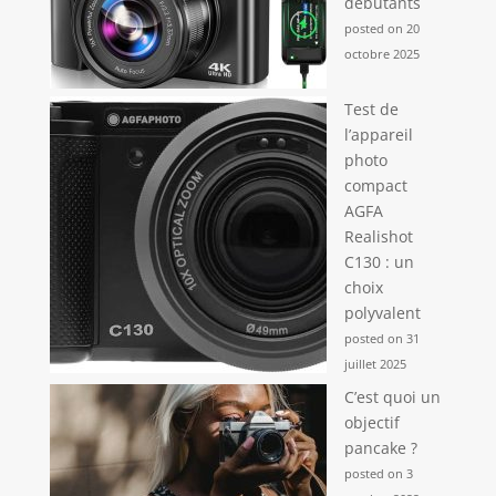
débutants
posted on 20
octobre 2025
Test de
l’appareil
photo
compact
AGFA
Realishot
C130 : un
choix
polyvalent
posted on 31
juillet 2025
C’est quoi un
objectif
pancake ?
posted on 3