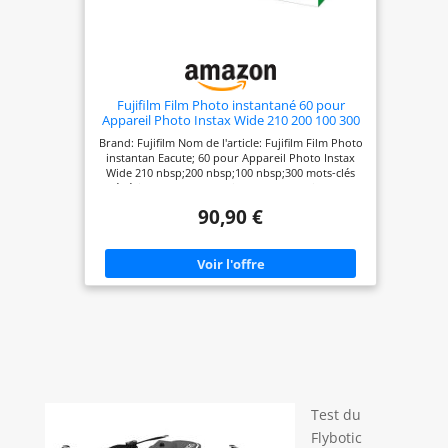
Fujifilm Film Photo instantané 60 pour
Appareil Photo Instax Wide 210 200 100 300
Brand: Fujifilm Nom de l'article: Fujifilm Film Photo
instantan Eacute; 60 pour Appareil Photo Instax
Wide 210 nbsp;200 nbsp;100 nbsp;300 mots-clés
génériques: camera for instant foto white edge
sofortbildkameras elektronik 571924 consumer
90,90 €
global 570142 electronics
wideinstantfilmwhiteedge photographic Global
Store store
Test du
Flybotic