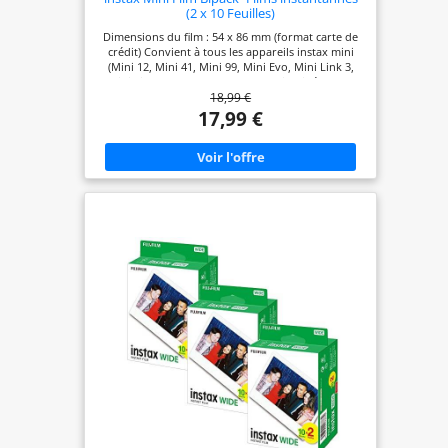
(2 x 10 Feuilles)
Dimensions du film : 54 x 86 mm (format carte de
crédit) Convient à tous les appareils instax mini
(Mini 12, Mini 41, Mini 99, Mini Evo, Mini Link 3,
Mini Link+) Assure une reproduction idéale des
18,99 €
couleurs claires et des tons naturels Très stable, la
nouvelle émulsion réagit parfaitement à des
17,99 €
températures basses de 5°C et aussi élevées que
40°C Dimensions de l'image : 46 x 62 mm Son
format carte de crédit 5,4 x 8,6 cm vous permet de
ranger vos photos favorites dans votre
portefeuille