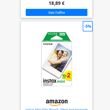
reproduction des couleurs éclatantes qui dure des
18,89 €
années et des années Compatible avec tous les
appareils au format instax WIDE, veuillez vérifier
l'adéquation. L'emballage contient 2 films de 10
vues
-5%
instax Mini Film Bipack- Films instantannés