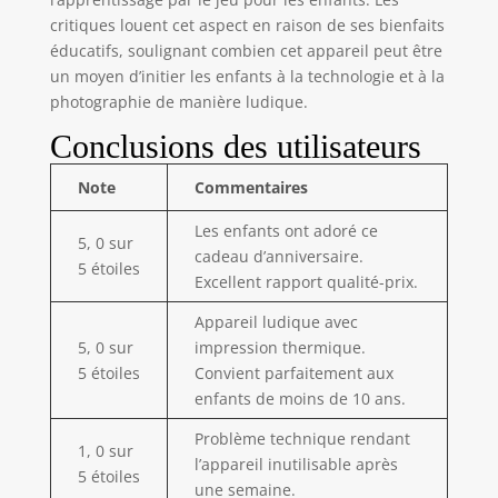
enregistrer les
critiques louent cet aspect en raison de ses bienfaits
belles scènes et les
éducatifs, soulignant combien cet appareil peut être
moments
un moyen d’initier les enfants à la technologie et à la
merveilleux. Par
photographie de manière ludique.
rapport à d'autres
appareils photo
Conclusions des utilisateurs
d'impression qui
n'ont qu'un seul
Note
Commentaires
appareil photo, les
nôtres sont dotés
Les enfants ont adoré ce
5, 0 sur
d'un double
cadeau d’anniversaire.
5 étoiles
objectif avant-
Excellent rapport qualité-prix.
arrière, ce qui
permet aux
Appareil ludique avec
enfants de
5, 0 sur
impression thermique.
prendre facilement
5 étoiles
Convient parfaitement aux
des selfies. Avec la
enfants de moins de 10 ans.
fonction de zoom
numérique,
Problème technique rendant
1, 0 sur
Timelapse,
l’appareil inutilisable après
5 étoiles
enregistrement en
une semaine.