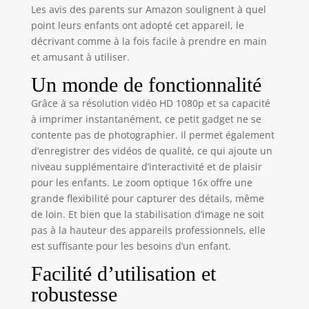
d'impression
Les avis des parents sur Amazon soulignent à quel
thermique
point leurs enfants ont adopté cet appareil, le
avancée, sans
décrivant comme à la fois facile à prendre en main
encre et sans BPA,
et amusant à utiliser.
sans danger pour
les enfants. Les
Un monde de fonctionnalité
enfants peuvent
Grâce à sa résolution vidéo HD 1080p et sa capacité
peindre les photos
à imprimer instantanément, ce petit gadget ne se
avec leurs stylos
contente pas de photographier. Il permet également
de couleurs
préférées Appareil
d’enregistrer des vidéos de qualité, ce qui ajoute un
photo numérique
niveau supplémentaire d’interactivité et de plaisir
multifonctionnel
pour les enfants. Le zoom optique 16x offre une
pour enfants: avec
grande flexibilité pour capturer des détails, même
fonctions
de loin. Et bien que la stabilisation d’image ne soit
d'impression
pas à la hauteur des appareils professionnels, elle
instantanée,
est suffisante pour les besoins d’un enfant.
capture d'images
colorées et de
Facilité d’utilisation et
vidéos HD 1080p,
robustesse
lecteur de
musique, jeux de