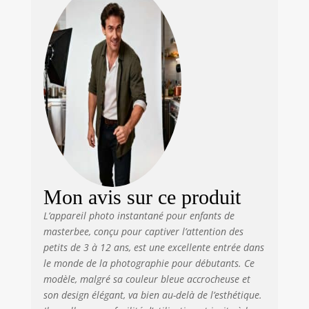
impression
matricielle, et 3
types d'impression
en profondeur de
couleur,
permettant aux
enfants de
découvrir
différents styles et
effets. Technologie
d'impression
thermique
avancée, sans
Mon avis sur ce produit
encre et sans BPA,
sans danger pour
L’appareil photo instantané pour enfants de
les enfants. Les
masterbee, conçu pour captiver l’attention des
enfants peuvent
petits de 3 à 12 ans, est une excellente entrée dans
peindre les photos
le monde de la photographie pour débutants. Ce
avec leurs stylos
modèle, malgré sa couleur bleue accrocheuse et
de couleurs
son design élégant, va bien au-delà de l’esthétique.
préférées Appareil