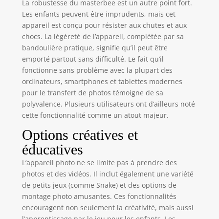
La robustesse du masterbee est un autre point fort.
puzzle, etc., jeu
Les enfants peuvent être imprudents, mais cet
plus créatif avec
appareil est conçu pour résister aux chutes et aux
plusieurs cadres,
chocs. La légèreté de l’appareil, complétée par sa
filtres de couleur
bandoulière pratique, signifie qu’il peut être
et effets miroir,
emporté partout sans difficulté. Le fait qu’il
inspirant leur sens
fonctionne sans problème avec la plupart des
de la créativité,
ordinateurs, smartphones et tablettes modernes
aide pour
développer
pour le transfert de photos témoigne de sa
l'intelligence des
polyvalence. Plusieurs utilisateurs ont d’ailleurs noté
enfants et cultiver
cette fonctionnalité comme un atout majeur.
leur concentration,
Options créatives et
leur capacité de
réflexion et de
éducatives
réaction, Super
L’appareil photo ne se limite pas à prendre des
cadeaux pour les
photos et des vidéos. Il inclut également une variété
enfants Caméra
HD et selfie: nos
de petits jeux (comme Snake) et des options de
caméras pour
montage photo amusantes. Ces fonctionnalités
enfants aident les
encouragent non seulement la créativité, mais aussi
enfants à
l’apprentissage par le jeu pour les enfants. Les