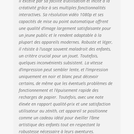
Il excelle par sa facilité d’utilisation et incite à la
photo numérique
créativité grâce à ses multiples fonctionnalités
multifonctionnel
interactives. Sa résolution vidéo 1080p et ses
pour enfants: avec
fonctions
capacités de mise au point automatique offrent
d'impression
une qualité d’image largement satisfaisante pour
instantanée,
un jeune public et le rendent adaptable à la
capture d'images
plupart des appareils modernes. Robuste et léger,
colorées et de
il résiste à l’usage souvent maladroit des enfants,
vidéos HD 1080p,
un critère crucial pour un jouet. Toutefois,
lecteur de
quelques inconvénients subsistent. La vitesse
musique, jeux de
d’impression peut sembler lente, et l’impression
puzzle, etc., jeu
uniquement en noir et blanc peut décevoir
plus créatif avec
certains, de même que les éventuels problèmes de
plusieurs cadres,
fonctionnement et l’épuisement rapide des
filtres de couleur
et effets miroir,
recharges de papier. Toutefois, avec une note
inspirant leur sens
élevée en rapport qualité-prix et une satisfaction
de la créativité,
utilisateur au zénith, cet appareil se positionne
aide pour
comme un cadeau idéal pour éveiller l’âme
développer
artistique des enfants tout en respectant la
l'intelligence des
robustesse nécessaire à leurs aventures.