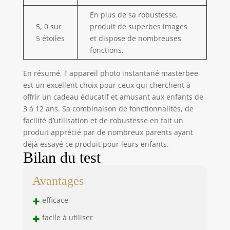
boucle, etc., plus
intéressant pour
En plus de sa robustesse,
les enfants qui
5, 0 sur
produit de superbes images
apprennent la
5 étoiles
et dispose de nombreuses
photographie
fonctions.
Grande capacité
de mémoire et
En résumé, l’ appareil photo instantané masterbee
batterie: notre
est un excellent choix pour ceux qui cherchent à
appareil photo à
offrir un cadeau éducatif et amusant aux enfants de
impression
3 à 12 ans. Sa combinaison de fonctionnalités, de
instantanée pour
facilité d’utilisation et de robustesse en fait un
enfants est livré
produit apprécié par de nombreux parents ayant
avec une carte SD
de 32 Go, insérée
déjà essayé ce produit pour leurs enfants.
Bilan du test
dans l'appareil
photo, qui peut
stocker des milliers
Avantages
de photos ! les
+
enfants peuvent
efficace
prendre des
+
facile à utiliser
photos et imprimer
quand et où ils le