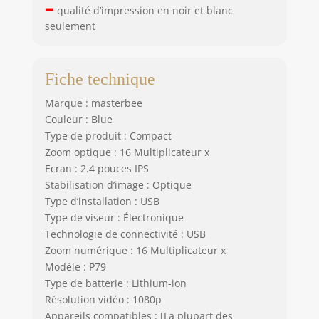
–
enfants, Noël,
qualité d’impression en noir et blanc
Pâques,
seulement
Halloween, les
anniversaires et
autres fêtes. Conçu
Fiche technique
pour les enfants
âgés de 3 à 12 ans,
Marque : masterbee
il répond à leur
Couleur : Blue
curiosité naturelle
Type de produit : Compact
pour le monde qui
Zoom optique : 16 Multiplicateur x
les entoure. Avec
Ecran : 2.4 pouces IPS
cet appareil photo
Stabilisation d’image : Optique
portable, ils
Type d’installation : USB
peuvent explorer
Type de viseur : Électronique
et enregistrer leur
environnement,
Technologie de connectivité : USB
imprimer et
Zoom numérique : 16 Multiplicateur x
partager des
Modèle : P79
photos avec leurs
Type de batterie : Lithium-ion
amis, un excellent
Résolution vidéo : 1080p
appareil photo de
Appareils compatibles : [La plupart des