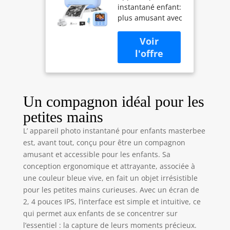
instantané enfant:
Filles/Garçons,
plus amusant avec
Appareil Photo
l'impression
Numérique
instantanée, nos
Jouet Enfant,
appareils photo
Vidéo HD
enfants sont
1080P Appareil
équipés de 2
Photo pour
modes
Enfants,
d'impression,
Cadeaux
Un compagnon idéal pour les
impression en
Enfant de 3 à
petites mains
niveaux de gris et
12 Ans
impression
L’ appareil photo instantané pour enfants masterbee
matricielle, et 3
est, avant tout, conçu pour être un compagnon
types d'impression
amusant et accessible pour les enfants. Sa
en profondeur de
conception ergonomique et attrayante, associée à
couleur,
une couleur bleue vive, en fait un objet irrésistible
permettant aux
pour les petites mains curieuses. Avec un écran de
enfants de
découvrir
2, 4 pouces IPS, l’interface est simple et intuitive, ce
différents styles et
qui permet aux enfants de se concentrer sur
effets. Technologie
l’essentiel : la capture de leurs moments précieux.