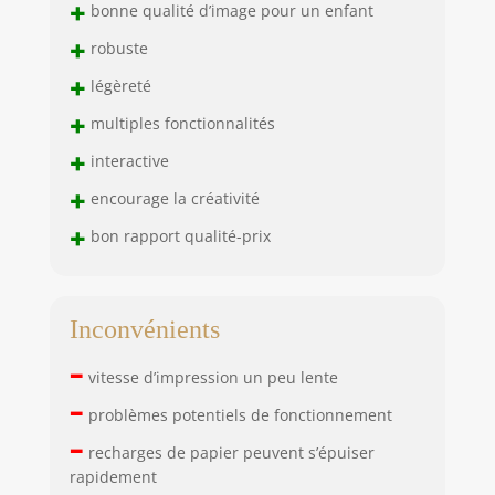
+
bonne qualité d’image pour un enfant
souhaitent, sans se
+
soucier du
robuste
manque de
+
légèreté
mémoire,
télécharger et
+
multiples fonctionnalités
télécharger les
+
interactive
photos et vidéos
sur un ordinateur,
+
encourage la créativité
partager les
+
grands moments
bon rapport qualité-prix
avec leur famille et
leurs amis. Super
cadeaux pour
enfants Meilleurs
Inconvénients
cadeaux pour les
–
enfants: cet
vitesse d’impression un peu lente
adorable appareil
–
problèmes potentiels de fonctionnement
photo est un
–
cadeau parfait
recharges de papier peuvent s’épuiser
pour des occasions
rapidement
comme la fête des