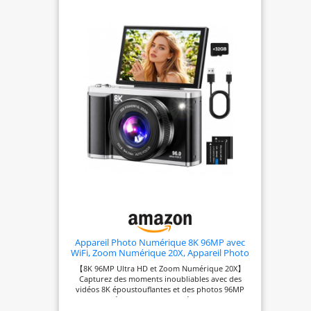
Appareil Photo Numérique 8K 96MP avec
WiFi, Zoom Numérique 20X, Appareil Photo
avec Autofocus et Stabilisation Anti-Shake,
【8K 96MP Ultra HD et Zoom Numérique 20X】
Écran Rabattable 3,5" 180°, Carte SD 32GB et
Capturez des moments inoubliables avec des
2 Batteries
vidéos 8K époustouflantes et des photos 96MP
riches en détails, aux couleurs éclatantes et aux
contours nets. Cet appareil photo numérique