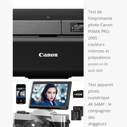
Test de
l’imprimante
photo Canon
PIXMA PRO-
200S :
couleurs
intenses et
polyvalence
posted on 29
août 2025
Test appareil
photo
numérique
4K 64MP : le
compagnon
des
vloggeurs