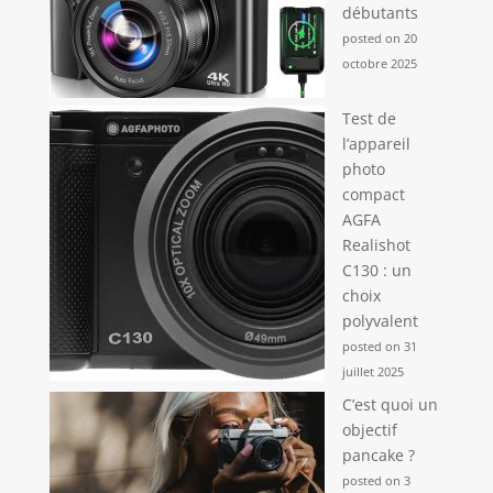
débutants
posted on 20
octobre 2025
Test de
l’appareil
photo
compact
AGFA
Realishot
C130 : un
choix
polyvalent
posted on 31
juillet 2025
C’est quoi un
objectif
pancake ?
posted on 3