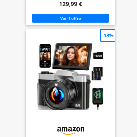
129,99 €
numérique produit des images plus naturelles et
plus raffinées que les appareils 4K classiques.
Grâce au zoom numérique 20X, vous pouvez
facilement photographier des paysages lointains
ainsi que les moindres détails, ce qui en fait un
choix idéal pour les créateurs de contenu sur
YouTube et TikTok 【Transfert WiFi Rapide et
-18%
Fonction Webcam】Équipé du WiFi intégré et de
l'application « Viipulse » pour iOS et Android, cet
appareil photo permet de transférer photos et
vidéos vers votre smartphone en quelques
secondes pour un partage instantané sur les
réseaux sociaux. Grâce à une connexion USB à un
ordinateur, il peut également être utilisé comme
webcam HD, idéale pour les appels vidéo, les
diffusions en direct, les réunions en ligne et les
cours à distance 【Écran Rabattable 3,5" à 180° et
Autofocus Précis】L’écran rabattable de 3,5
pouces à 180° de l’appareil photo numérique 8K
vous permet de visualiser votre cadrage en temps
réel, facilitant ainsi la composition de vos selfies et
vlogs. L’autofocus haute vitesse verrouille le sujet
en quelques millisecondes et garantit une mise au
point nette et stable, même lorsque le sujet est en
mouvement, afin que vous ne manquiez aucun
instant important 【Imagerie HDR et Fonctions
Multifonctions】La technologie HDR avancée offre
davantage de détails, des couleurs plus réalistes et
une qualité d'image supérieure à celle des