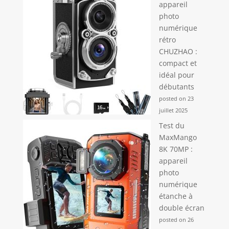
appareil
photo
numérique
rétro
CHUZHAO :
compact et
idéal pour
débutants
posted on 23
juillet 2025
Test du
MaxMango
8K 70MP :
appareil
photo
numérique
étanche à
double écran
posted on 26