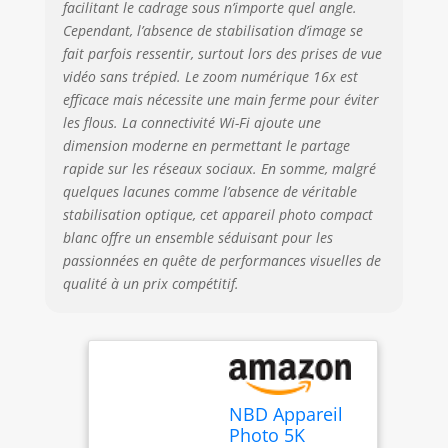
facilitant le cadrage sous n’importe quel angle.
macro inclus】
Cependant, l’absence de stabilisation d’image se
L’objectif grand
angle 52mm est
fait parfois ressentir, surtout lors des prises de vue
utile pour les
vidéo sans trépied. Le zoom numérique 16x est
paysages, les
efficace mais nécessite une main ferme pour éviter
photos de groupe,
les flous. La connectivité Wi-Fi ajoute une
les intérieurs et les
dimension moderne en permettant le partage
scènes de voyage.
rapide sur les réseaux sociaux. En somme, malgré
L’objectif macro
quelques lacunes comme l’absence de véritable
permet de
stabilisation optique, cet appareil photo compact
photographier des
blanc offre un ensemble séduisant pour les
détails comme les
passionnées en quête de performances visuelles de
fleurs, les plats, les
petits objets et les
qualité à un prix compétitif.
textures. Le zoom
numérique 16X
rapproche les
sujets éloignés.
【Micro externe
pour vlog et
NBD Appareil
création de
Photo 5K