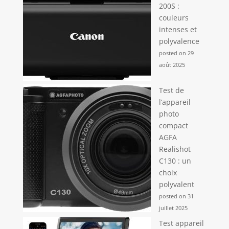
200S :
couleurs
intenses et
polyvalence
posted on 29
août 2025
Test de
l’appareil
photo
compact
AGFA
Realishot
C130 : un
choix
polyvalent
posted on 31
juillet 2025
Test appareil