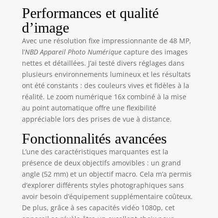
pouces se rabat à
Performances et qualité
180°, ce qui facilite
d’image
les selfies, les
vlogs, les vidéos
Avec une résolution fixe impressionnante de 48 MP,
YouTube et les
l’
NBD Appareil Photo Numérique
capture des images
clips de voyage. La
nettes et détaillées. J’ai testé divers réglages dans
connexion WiFi et
plusieurs environnements lumineux et les résultats
l’application
ont été constants : des couleurs vives et fidèles à la
permettent la prise
réalité. Le zoom numérique 16x combiné à la mise
de vue, les
au point automatique offre une flexibilité
réglages, l’aperçu
en temps réel et la
appréciable lors des prises de vue à distance.
lecture. 【Objectifs
Fonctionnalités avancées
grand angle &
macro inclus】
L’une des caractéristiques marquantes est la
L’objectif grand
présence de deux objectifs amovibles : un grand
angle 52mm est
angle (52 mm) et un objectif macro. Cela m’a permis
utile pour les
d’explorer différents styles photographiques sans
paysages, les
avoir besoin d’équipement supplémentaire coûteux.
photos de groupe,
De plus, grâce à ses capacités vidéo 1080p, cet
les intérieurs et les