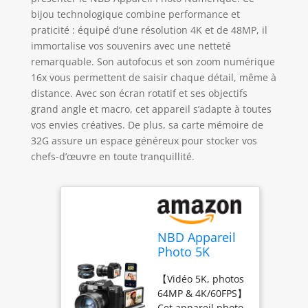
bijou technologique combine performance et
praticité : équipé d’une résolution 4K et de 48MP, il
immortalise vos souvenirs avec une netteté
remarquable. Son autofocus et son zoom numérique
16x vous permettent de saisir chaque détail, même à
distance. Avec son écran rotatif et ses objectifs
grand angle et macro, cet appareil s’adapte à toutes
vos envies créatives. De plus, sa carte mémoire de
32G assure un espace généreux pour stocker vos
chefs-d’œuvre en toute tranquillité.
NBD Appareil
Photo 5K
64MP,
【Vidéo 5K, photos
Autofocus,
64MP & 4K/60FPS】
Zoom
Cet appareil photo