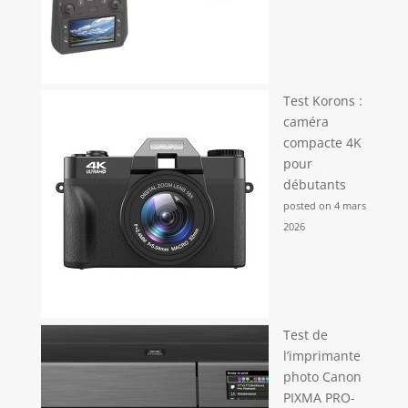
enfants ou adolescents cherchant un appareil
compact et digital abordable. Idée cadeau pour
enfants et créateurs: Cette mini caméra compacte
est le cadeau parfait pour les enfants de plus de 8
ans, adolescents ou adultes. Léger et polyvalent,
idéal pour Noël, anniversaires ou comme appareil
pour vlog, YouTube, streaming et souvenirs
quotidiens. Un pocket appareil photo numérique
Test Korons :
facile à utiliser pour tous les âges.
caméra
compacte 4K
pour
débutants
posted on 4 mars
2026
Test de
l’imprimante
photo Canon
PIXMA PRO-