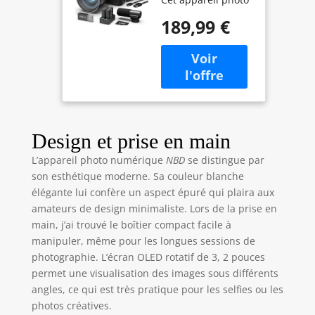
Numérique
numérique prend
16X
189,99 €
en charge la vidéo
5K à 30FPS, les
photos jusqu’à
64MP et la 4K
jusqu’à 60FPS.
L’autofocus et
l’objectif F1.8
aident les
Design et prise en main
débutants à
L’appareil photo numérique
NBD
se distingue par
capturer plus
son esthétique moderne. Sa couleur blanche
facilement les
voyages, les
élégante lui confère un aspect épuré qui plaira aux
moments en
amateurs de design minimaliste. Lors de la prise en
famille, les vlogs et
main, j’ai trouvé le boîtier compact facile à
les scènes du
manipuler, même pour les longues sessions de
quotidien. 【Écran
photographie. L’écran OLED rotatif de 3, 2 pouces
180° avec WiFi et
permet une visualisation des images sous différents
aperçu via
angles, ce qui est très pratique pour les selfies ou les
application】
photos créatives.
L’écran IPS 3