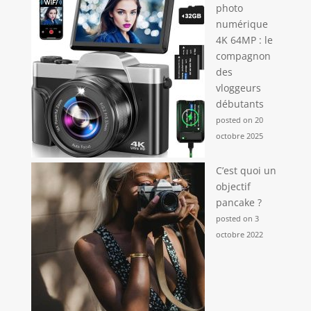
photo
numérique
4K 64MP : le
compagnon
des
vloggeurs
débutants
posted on 20
octobre 2025
C’est quoi un
objectif
pancake ?
posted on 3
octobre 2022