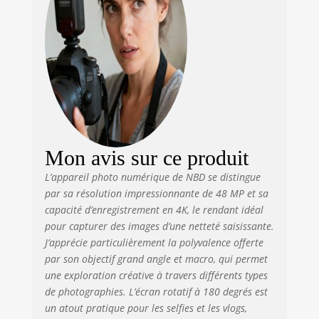
famille, les vlogs et
les scènes du
quotidien. 【Écran
180° avec WiFi et
aperçu via
application】
L’écran IPS 3
pouces se rabat à
180°, ce qui facilite
les selfies, les
Mon avis sur ce produit
vlogs, les vidéos
YouTube et les
L’appareil photo numérique de NBD se distingue
clips de voyage. La
par sa résolution impressionnante de 48 MP et sa
connexion WiFi et
capacité d’enregistrement en 4K, le rendant idéal
l’application
pour capturer des images d’une netteté saisissante.
permettent la prise
J’apprécie particulièrement la polyvalence offerte
de vue, les
par son objectif grand angle et macro, qui permet
réglages, l’aperçu
une exploration créative à travers différents types
en temps réel et la
de photographies. L’écran rotatif à 180 degrés est
lecture. 【Objectifs
un atout pratique pour les selfies et les vlogs,
grand angle &