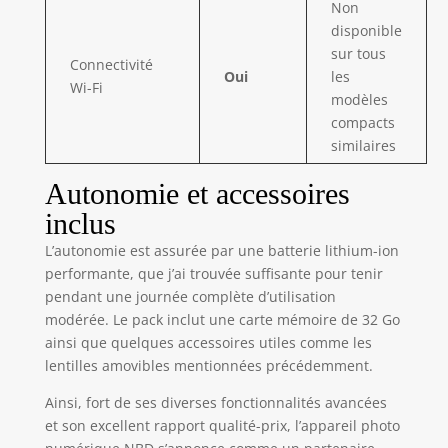
Non
de produits, les
disponible
vidéos familiales et
sur tous
les contenus pour
Connectivité
Oui
les
réseaux sociaux.
Wi-Fi
modèles
【Kit complet prêt
compacts
à l’emploi】Le
similaires
coffret comprend
l’appareil photo, 2
Autonomie et accessoires
batteries, câble
Type-C, objectif
inclus
grand angle
L’autonomie est assurée par une batterie lithium-ion
52mm, objectif
macro 52mm,
performante, que j’ai trouvée suffisante pour tenir
micro externe,
pendant une journée complète d’utilisation
carte TF 32Go,
modérée. Le pack inclut une carte mémoire de 32 Go
lecteur de carte,
ainsi que quelques accessoires utiles comme les
chargeur,
lentilles amovibles mentionnées précédemment.
dragonne, sacoche
et manuel. Un
Ainsi, fort de ses diverses fonctionnalités avancées
choix pratique
et son excellent rapport qualité-prix, l’appareil photo
pour débutants,