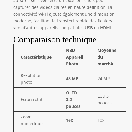
appareil se révèle être un excellent choix pour
scènes de voyage.
capturer des vidéos claires en haute définition. La
L’objectif macro
connectivité Wi-Fi ajoute également une dimension
permet de
photographier des
moderne, facilitant le transfert rapide des fichiers
détails comme les
vers d’autres appareils compatibles USB ou HDMI.
fleurs, les plats, les
Comparaison technique
petits objets et les
textures. Le zoom
NBD
Moyenne
numérique 16X
Caractéristique
Appareil
du
rapproche les
sujets éloignés.
Photo
marché
【Micro externe
Résolution
pour vlog et
48 MP
24 MP
photo
création de
contenu】Le micro
OLED
externe inclus et la
LCD 3
Ecran rotatif
3.2
prise audio 3,5 mm
pouces
pouces
rendent l’appareil
plus pratique pour
Zoom
les vlogs, les
16x
10x
numérique
vidéos de voyage,
les présentations