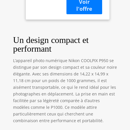
optique 83x/zoom
fin dynamique
166x Modes
oiseaux et lune
intégrés avec
modes scène pour
Un design compact et
une prise de vue
simple ; COOLPIX
performant
P950 peut capturer
des photos et des
L’appareil photo numérique Nikon COOLPIX P950 se
vidéos 4K UHD ;
distingue par son design compact et sa couleur noire
longueur focale
élégante. Avec ses dimensions de 14,22 x 14,99 x
maximale : 2000 ;
11,18 cm pour un poids de 1000 grammes, il est
résolution de
capture vidéo : 4K
aisément transportable, ce qui le rend idéal pour les
UHD 2160p
photographes en déplacement. La prise en main est
Technologie de
facilitée par sa légèreté comparée à d’autres
capteur photo :
modèles comme le P1000. Ce modèle attire
CMOS ;
particulièrement ceux qui cherchent une
technologie de
combinaison entre performance et portabilité.
communication
sans fil : Bluetooth