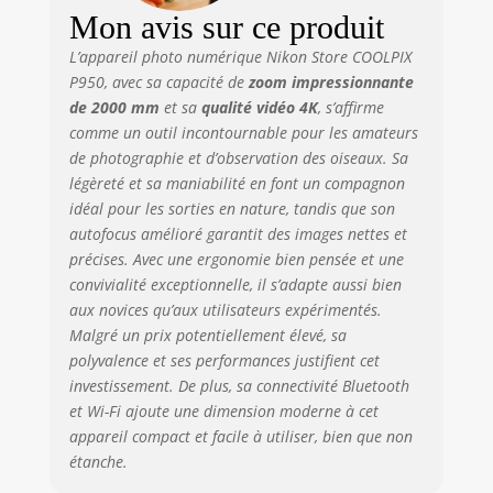
sans fil : Bluetooth
Mon avis sur ce produit
Supports
L’appareil photo numérique Nikon Store COOLPIX
compatibles :
P950, avec sa capacité de
zoom impressionnante
Nikon F
de 2000 mm
et sa
qualité vidéo 4K
, s’affirme
comme un outil incontournable pour les amateurs
de photographie et d’observation des oiseaux. Sa
légèreté et sa maniabilité en font un compagnon
idéal pour les sorties en nature, tandis que son
autofocus amélioré garantit des images nettes et
précises. Avec une ergonomie bien pensée et une
convivialité exceptionnelle, il s’adapte aussi bien
aux novices qu’aux utilisateurs expérimentés.
Malgré un prix potentiellement élevé, sa
polyvalence et ses performances justifient cet
investissement. De plus, sa connectivité Bluetooth
et Wi-Fi ajoute une dimension moderne à cet
appareil compact et facile à utiliser, bien que non
étanche.