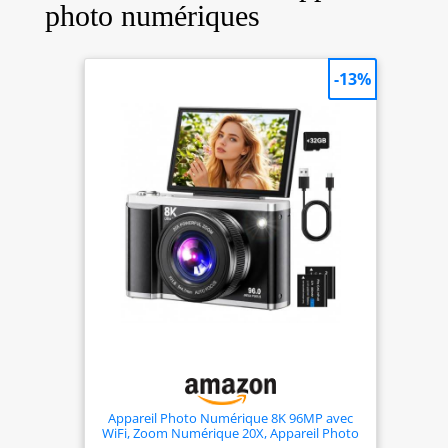
simple ; COOLPIX
photo numériques
P950 peut capturer
des photos et des
vidéos 4K UHD ;
-13%
longueur focale
maximale : 2000 ;
résolution de
capture vidéo : 4K
UHD 2160p
Technologie de
capteur photo :
CMOS ;
technologie de
communication
sans fil : Bluetooth
Supports
compatibles :
Nikon F
Appareil Photo Numérique 8K 96MP avec
WiFi, Zoom Numérique 20X, Appareil Photo