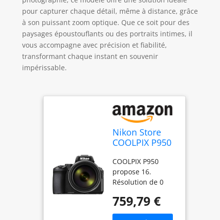
pour capturer chaque détail, même à distance, grâce
à son puissant zoom optique. Que ce soit pour des
paysages époustouflants ou des portraits intimes, il
vous accompagne avec précision et fiabilité,
transformant chaque instant en souvenir
impérissable.
Nikon Store
COOLPIX P950
Appareil photo
COOLPIX P950
numérique
propose 16.
Noir
Résolution de 0
mégapixels ; le
759,79 €
COOLPIX P950
dispose d'un zoom