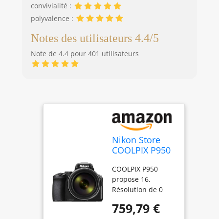
convivialité :
polyvalence :
Notes des utilisateurs 4.4/5
Note de 4.4 pour 401 utilisateurs
Nikon Store
COOLPIX P950
Appareil photo
COOLPIX P950
numérique
propose 16.
Noir
Résolution de 0
mégapixels ; le
759,79 €
COOLPIX P950