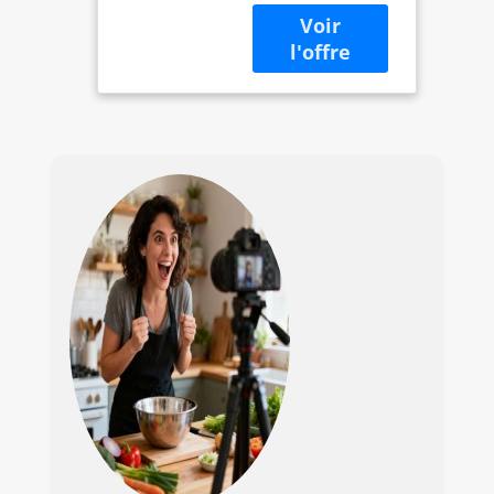
dispose d'un zoom
optique 83x/zoom
fin dynamique
166x Modes
oiseaux et lune
intégrés avec
modes scène pour
une prise de vue
simple ; COOLPIX
P950 peut capturer
des photos et des
vidéos 4K UHD ;
longueur focale
maximale : 2000 ;
résolution de
capture vidéo : 4K
UHD 2160p
Technologie de
capteur photo :
CMOS ;
technologie de
communication