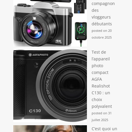
compagnon
des
vloggeurs
débutants
posted on 20
octobre 2025
Test de
l’appareil
photo
compact
AGFA
Realishot
C130 : un
choix
polyvalent
posted on 31
juillet 2025
C’est quoi un