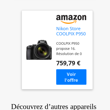
Nikon Store
COOLPIX P950
Appareil photo
COOLPIX P950
numérique
propose 16.
Noir
Résolution de 0
mégapixels ; le
759,79 €
COOLPIX P950
dispose d'un zoom
optique 83x/zoom
fin dynamique
166x Modes
oiseaux et lune
intégrés avec
modes scène pour
Découvrez d’autres appareils
une prise de vue