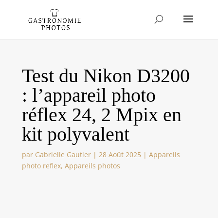
Test du Nikon D3200
: l’appareil photo
réflex 24, 2 Mpix en
kit polyvalent
par
Gabrielle Gautier
|
28 Août 2025
|
Appareils
photo reflex
,
Appareils photos