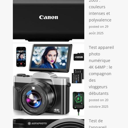
200S :
couleurs
intenses et
polyvalence
posted on 29
août 2025
Test appareil
photo
numérique
4K 64MP : le
compagnon
des
vloggeurs
débutants
posted on 20
octobre 2025
Test de
l’appareil