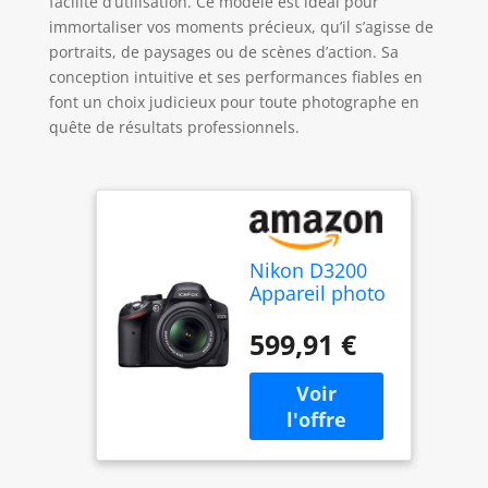
facilité d’utilisation. Ce modèle est idéal pour
immortaliser vos moments précieux, qu’il s’agisse de
portraits, de paysages ou de scènes d’action. Sa
conception intuitive et ses performances fiables en
font un choix judicieux pour toute photographe en
quête de résultats professionnels.
Nikon D3200
Appareil photo
numérique
Réflex 24,2
599,91 €
Mpix Kit Boîtier
+ Objectif AF-S
DX 18-55 Mm
Noir