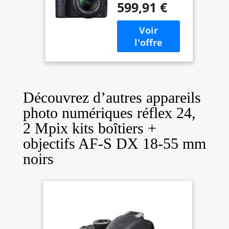
Réflex 24,2
599,91 €
Mpix Kit Boîtier
+ Objectif AF-S
DX 18-55 Mm
Noir
Découvrez d’autres appareils
photo numériques réflex 24,
2 Mpix kits boîtiers +
objectifs AF-S DX 18-55 mm
noirs