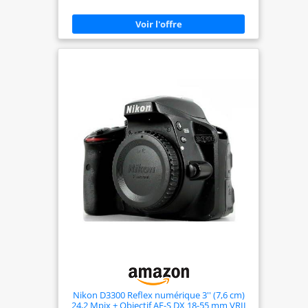
Nikon D3300 Reflex numérique 3'' (7,6 cm)
24,2 Mpix + Objectif AF-S DX 18-55 mm VRII