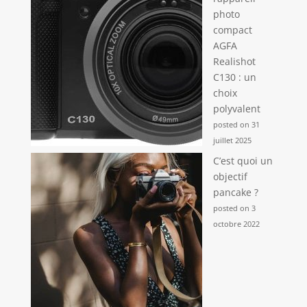
photo
compact
AGFA
Realishot
C130 : un
choix
polyvalent
posted on 31
juillet 2025
C’est quoi un
objectif
pancake ?
posted on 3
octobre 2022