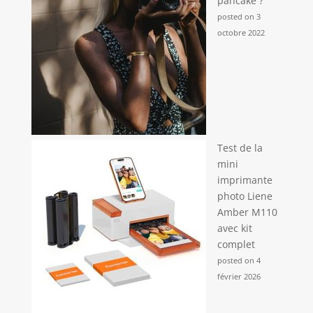
pancake ?
posted on 3
octobre 2022
Test de la
mini
imprimante
photo Liene
Amber M110
avec kit
complet
posted on 4
février 2026