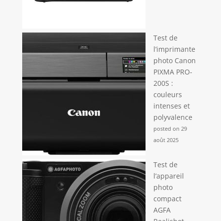
Test de
l’imprimante
photo Canon
PIXMA PRO-
200S :
couleurs
intenses et
polyvalence
posted on 29
août 2025
Test de
l’appareil
photo
compact
AGFA