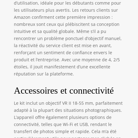
visualisation et de
d’utilisation, idéale pour les débutants comme pour
suppression. Il
les utilisateurs plus avertis. Les retours clients sur
suffit de
Amazon confirment cette première impression :
sélectionner
nombreux sont ceux qui plébiscitent sa conception
Opération facile
intuitive et sa qualité globale. Même s’il a pu
pour vous aider à
rencontrer un problème ponctuel d’objectif manuel,
prendre des
la réactivité du service client est mise en avant,
photos des
renforçant un sentiment de confiance envers le
situations et des
sujets les plus
produit et l’entreprise. Avec une moyenne de 4, 2/5
courants, tels que
étoiles, il jouit manifestement d’une excellente
les gros plans ou
réputation sur la plateforme.
les portraits Ce kit
mis à jour dispose
Accessoires et connectivité
d'un kit d'objectif
compact VR II
Le kit inclut un objectif VR II 18-55 mm, parfaitement
beaucoup plus
adapté à la plupart des situations photographiques.
petit, plus léger et
L’appareil offre également plusieurs options de
rétractable de 18 à
55 mm, ce qui le
connectivité, telles que Wi-Fi et USB, rendant le
rend plus
transfert de photos simple et rapide. Cela m’a été
confortable que