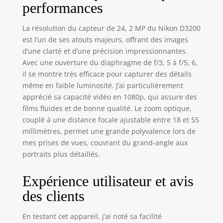
performances
capteur d'image de
l'appareil photo a
une large plage de
La résolution du capteur de 24, 2 MP du Nikon D3200
sensibilité à la
est l’un de ses atouts majeurs, offrant des images
lumière, allant
d’une clarté et d’une précision impressionnantes.
jusqu'à ISO 6400 et
Avec une ouverture du diaphragme de f/3, 5 à f/5, 6,
permettant la
il se montre très efficace pour capturer des détails
capture
même en faible luminosité. J’ai particulièrement
d'excellentes
apprécié sa capacité vidéo en 1080p, qui assure des
images même
films fluides et de bonne qualité. Le zoom optique,
lorsque la lumière
couplé à une distance focale ajustable entre 18 et 55
est faible Si vous
débutez dans la
millimètres, permet une grande polyvalence lors de
photographie
mes prises de vues, couvrant du grand-angle aux
reflex numérique,
portraits plus détaillés.
le mode guide de
Nikon vous guide
Expérience utilisateur et avis
tout au long du
des clients
processus de
configuration, de
prise de vue, de
En testant cet appareil, j’ai noté sa facilité