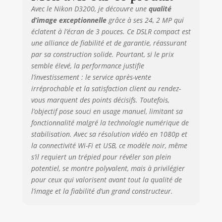
Couleur et détails
Avec le Nikon D3200, je découvre une
qualité
spectaculaires Le
d’image exceptionnelle
grâce à ses 24, 2 MP qui
capteur d'image de
éclatent à l’écran de 3 pouces. Ce DSLR compact est
l'appareil photo a
une alliance de fiabilité et de garantie, réassurant
une large plage de
sensibilité à la
par sa construction solide. Pourtant, si le prix
lumière, allant
semble élevé, la performance justifie
jusqu'à ISO 6400 et
l’investissement : le service après-vente
permettant la
irréprochable et la satisfaction client au rendez-
capture
vous marquent des points décisifs. Toutefois,
d'excellentes
l’objectif pose souci en usage manuel, limitant sa
images même
fonctionnalité malgré la technologie numérique de
lorsque la lumière
stabilisation. Avec sa résolution vidéo en 1080p et
est faible Si vous
la connectivité Wi-Fi et USB, ce modèle noir, même
débutez dans la
s’il requiert un trépied pour révéler son plein
photographie
reflex numérique,
potentiel, se montre polyvalent, mais à privilégier
le mode guide de
pour ceux qui valorisent avant tout la qualité de
Nikon vous guide
l’image et la fiabilité d’un grand constructeur.
tout au long du
processus de
configuration, de