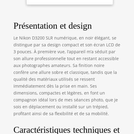
ainsi que la liberté
d'agrandir vos
images ou de les
Présentation et design
recadrer selon vos
préférences.
Utilise le moteur
Le Nikon D3200 SLR numérique, en noir élégant, se
de traitement
distingue par sa design compact et son écran LCD de
d'image EXPEED 3
3 pouces. À première vue, l’appareil m’a séduit par
à haute vitesse – le
son allure professionnelle tout en restant accessible
même que celui
aux photographes amateurs. Sa finition noire
utilisé par
confère une allure sobre et classique, tandis que la
l'appareil photo
qualité des matériaux utilisés se ressent
phare Nikon D4 –
immédiatement dès la prise en main. Ses
transformant les
dimensions, compactes et légères, en font un
données
numériques en
compagnon idéal lors de mes séances photo, que je
images de qualité
sois en déplacement ou installé sur un trépied,
supérieure avec
profitant ainsi de sa flexibilité et de sa mobilité.
des images fluides
Couleur et détails
Caractéristiques techniques et
spectaculaires Le