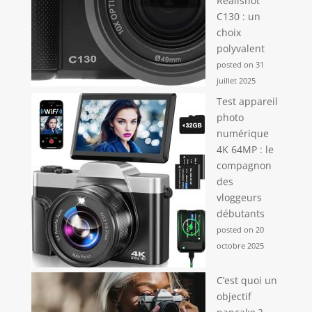
Realishot
C130 : un
choix
polyvalent
posted on 31
juillet 2025
Test appareil
photo
numérique
4K 64MP : le
compagnon
des
vloggeurs
débutants
posted on 20
octobre 2025
C’est quoi un
objectif