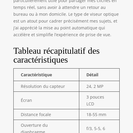
particulièrement utile pour partager mes clichés en
jamais pour
temps réel, sans avoir à attendre un retour au
transporter un
bureau ou à mon domicile. Le type de viseur optique
reflex numérique
est un atout pour cadrer précisément mes sujets, et
j’ai apprécié la mise au point automatique qui
accélère et simplifie l’expérience de prise de vue.
Tableau récapitulatif des
caractéristiques
Caractéristique
Détail
Résolution du capteur
24, 2 MP
3 pouces
Écran
LCD
Distance focale
18-55 mm
Ouverture du
f/3, 5-5, 6
diaphragme