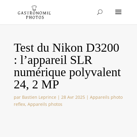
Test du Nikon D3200
: l’appareil SLR
numérique polyvalent
24, 2 MP
par
Bastien Leprince
|
28 Avr 2025
|
Appareils photo
reflex
,
Appareils photos