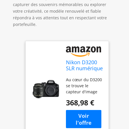
capturer des souvenirs mémorables ou explorer
votre créativité, ce modèle renouvelé et fiable
répondra à vos attentes tout en respectant votre
portefeuille.
Nikon D3200
SLR numérique
avec kit
Au cœur du D3200
d'objectif VR II
se trouve le
18-55 mm -
capteur d'image
Noir (24,2 MP)
CMOS Nikon au
LCD 3"
368,98 €
format DX utilisant
(renouvelé)
24,2 mégapixels
effectifs pour des
images avec des
détails incroyables,