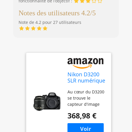
fonctionnalité de l’objectif :
Notes des utilisateurs 4.2/5
Note de 4.2 pour 27 utilisateurs
Nikon D3200
SLR numérique
avec kit
Au cœur du D3200
d'objectif VR II
se trouve le
18-55 mm -
capteur d'image
Noir (24,2 MP)
CMOS Nikon au
LCD 3"
368,98 €
format DX utilisant
(renouvelé)
24,2 mégapixels
effectifs pour des