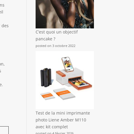
ins
il
r des
C’est quoi un objectif
pancake ?
posted on 3 octobre 2022
on,
s
e.
Test de la mini imprimante
photo Liene Amber M110
avec kit complet
posted on 4 février 2026