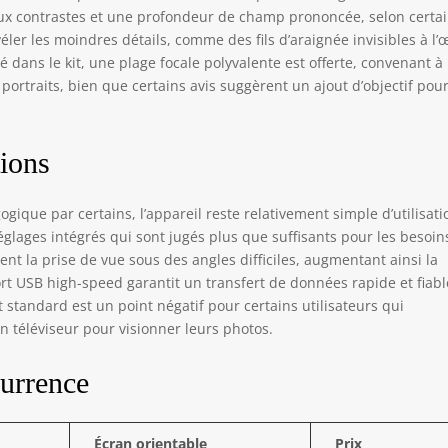
ux contrastes et une profondeur de champ prononcée, selon certa
véler les moindres détails, comme des fils d’araignée invisibles à l’œ
é dans le kit, une plage focale polyvalente est offerte, convenant à
ortraits, bien que certains avis suggèrent un ajout d’objectif pou
tions
ique par certains, l’appareil reste relativement simple d’utilisati
glages intégrés qui sont jugés plus que suffisants pour les besoin
nt la prise de vue sous des angles difficiles, augmentant ainsi la
 port USB high-speed garantit un transfert de données rapide et fiabl
 standard est un point négatif pour certains utilisateurs qui
n téléviseur pour visionner leurs photos.
urrence
Écran orientable
Prix