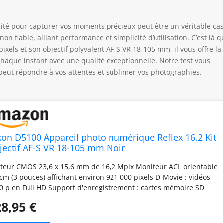
lité pour capturer vos moments précieux peut être un véritable ca
fiable, alliant performance et simplicité d’utilisation. C’est là q
xels et son objectif polyvalent AF-S VR 18-105 mm, il vous offre la
chaque instant avec une qualité exceptionnelle. Notre test vous
peut répondre à vos attentes et sublimer vos photographies.
kon D5100 Appareil photo numérique Reflex 16.2 Kit
jectif AF-S VR 18-105 mm Noir
teur CMOS 23,6 x 15,6 mm de 16,2 Mpix Moniteur ACL orientable
 cm (3 pouces) affichant environ 921 000 pixels D-Movie : vidéos
0 p en Full HD Support d'enregistrement : cartes mémoire SD
cure Digital), SDHC et SDXC Poids : environ 510g pour le boîtier
8,95 €
l Capteur CMOS 23,6 x 15,6 mm de 16,2 Mpix Moniteur ACL
entable 7,5 cm (3 pouces) affichant environ 921 000 pixels D-