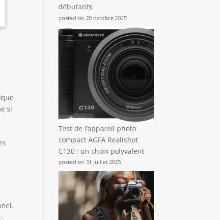
débutants
posted on 20 octobre 2025
tique
e si
Test de l’appareil photo
compact AGFA Realishot
es
C130 : un choix polyvalent
posted on 31 juillet 2025
nnel.
z-