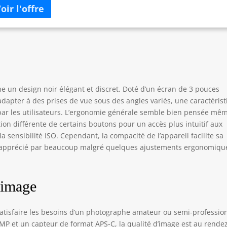
ie : vidéos 1080 p en Full HD Support d'enregistrement : cartes
oire SD (Secure Digital), SDHC et SDXC Poids : environ 510g pour
boîtier seul
e un design noir élégant et discret. Doté d’un écran de 3 pouces
’adapter à des prises de vue sous des angles variés, une caractéris
r les utilisateurs. L’ergonomie générale semble bien pensée mêm
ion différente de certains boutons pour un accès plus intuitif aux
 sensibilité ISO. Cependant, la compacité de l’appareil facilite sa
s apprécié par beaucoup malgré quelques ajustements ergonomiqu
’image
atisfaire les besoins d’un photographe amateur ou semi-professio
MP et un capteur de format APS-C, la qualité d’image est au rende