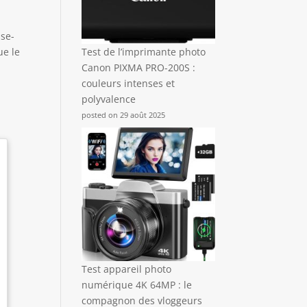
sse-
ue le
Test de l’imprimante photo
Canon PIXMA PRO-200S :
couleurs intenses et
polyvalence
posted on 29 août 2025
Test appareil photo
numérique 4K 64MP : le
compagnon des vloggeurs